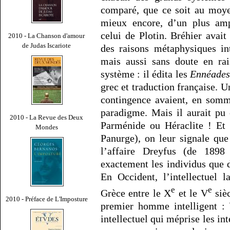
comparé, que ce soit au moye
mieux encore, d’un plus amp
celui de Plotin. Bréhier ava
2010 - La Chanson d'amour
de Judas Iscariote
des raisons métaphysiques int
mais aussi sans doute en ra
système : il édita les
Ennéade
grec et traduction française. U
contingence avaient, en somm
paradigme. Mais il aurait pu 
2010 - La Revue des Deux
Parménide ou Héraclite ! Et
Mondes
Panurge), on leur signale que
l’affaire Dreyfus (de 1898
exactement les individus que d
En Occident, l’intellectuel l
e
e
Grèce entre le X
et le V
sièc
2010 - Préface de L'Imposture
premier homme intelligent :
intellectuel qui méprise les in