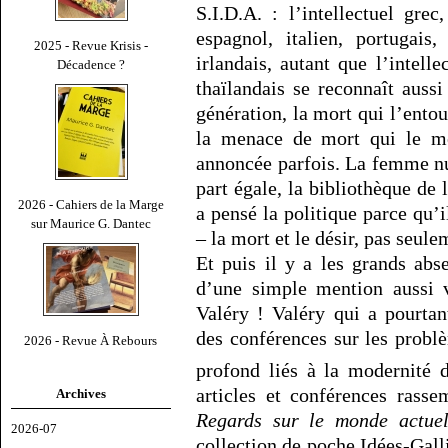
S.I.D.A. : l’intellectuel grec
espagnol, italien, portugais,
2025 - Revue Krisis -
irlandais, autant que l’intell
Décadence ?
thaïlandais se reconnaît auss
génération, la mort qui l’entou
la menace de mort qui le me
annoncée parfois. La femme nue
part égale, la bibliothèque de
2026 - Cahiers de la Marge
a pensé la politique parce qu’i
sur Maurice G. Dantec
– la mort et le désir, pas seule
Et puis il y a les grands abs
d’une simple mention aussi v
Valéry ! Valéry qui a pourtan
des conférences sur les probl
2026 - Revue À Rebours
profond liés à la modernité
articles et conférences rasse
Archives
Regards sur le monde actue
2026-07
collection de poche Idées-Galli