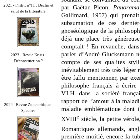
2021 - Philitt n°11 : Déclin et
par Gaëtan Picon,
Panorama 
salut de la littérature
Gallimard, 1957) qui prenait
subsumation de ces dernièr
gnoséologique de la philosoph
déjà une place très généreus
comptait ! En revanche, dans
parler d’André Glucksmann no
2023 - Revue Krisis -
compte de ses qualités styl
Déconstruction ?
inévitablement très très léger r
être fallu mentionner, par e
philosophe français à écrire 
V.I.H. dans la société franç
rapport de l’amour à la maladi
2024 - Revue Zone critique -
maladie emblématique dont il
Spectres
e
XVIII
siècle, la petite vérol
Romantiques allemands, angla
première moitié, encore la tub