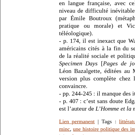
en langue française, avec ce
niveau de difficulté inévitab
par Émile Boutroux (métaphy
pratique ou morale) et Vic
téléologique).
- p. 174, il est inexact que 
américains cités à la fin du s
de la réalité sociale et politiqu
Specimen Days
[
Pages de jo
Léon Bazalgette, éditées au 
version plus complète chez 
convaincre.
- pp. 244-245 : il manque des i
- p. 407 : c’est sans doute Ed
est l’auteur de
L’Homme et la 
Lien permanent
| Tags :
littérat
minc
,
une histoire politique des in