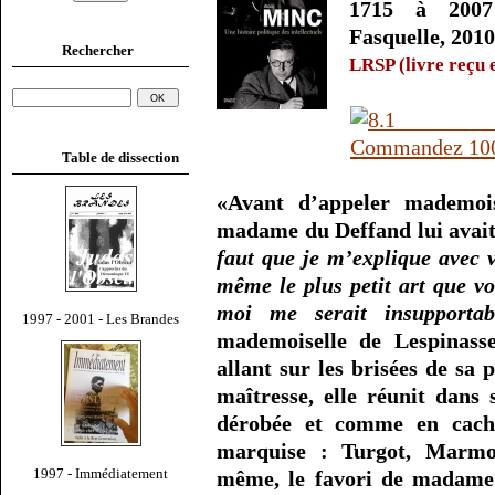
1715 à 2007
Fasquelle, 2010
Rechercher
LRSP (livre reçu e
Table de dissection
«Avant d’appeler mademois
madame du Deffand lui avait 
faut que je m’explique avec v
même le plus petit art que v
moi me serait insupportab
1997 - 2001 - Les Brandes
mademoiselle de Lespinasse
allant sur les brisées de sa 
maîtresse, elle réunit dans 
dérobée et comme en cachet
marquise : Turgot, Marmon
1997 - Immédiatement
même, le favori de madame 