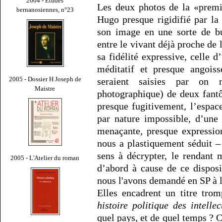
2004 - Études
Les deux photos de la «premi
bernanosiennes, n°23
Hugo presque rigidifié par l
son image en une sorte de bu
entre le vivant déjà proche de 
sa fidélité expressive, celle d
méditatif et presque angoiss
2005 - Dossier H Joseph de
seraient saisies par on 
Maistre
photographique) de deux fant
presque fugitivement, l’espa
par nature impossible, d’une
menaçante, presque expression
nous a plastiquement séduit –
sens à décrypter, le rendant 
2005 - L'Atelier du roman
d’abord à cause de ce disposit
nous l'avons demandé en SP à l
Elles encadrent un titre tro
histoire politique des intellec
quel pays, et de quel temps ? C