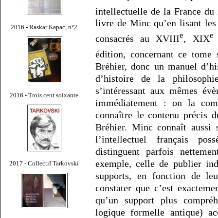
intellectuelle de la France du
livre de Minc qu’en lisant le
2016 - Raskar Kapac, n°2
e
e
consacrés au XVIII
, XIX
édition, concernant ce tome
Bréhier, donc un manuel d’his
d’histoire de la philosophi
s’intéressant aux mêmes évè
2016 - Trois cent soixante
immédiatement : on la com
connaître le contenu précis 
Bréhier. Minc connaît aussi s
l’intellectuel français pos
distinguent parfois netteme
exemple, celle de publier ind
2017 - Collectif Tarkovski
supports, en fonction de le
constater que c’est exacteme
qu’un support plus compréh
logique formelle antique) ac