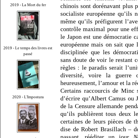
chinois sont dorénavant plus p
2019 - La Mort du fer
socialiste européenne qu’ils
même qu’ils préfigurent l’av
contrôle maximal pour une ef
le Japon est une démocratie ca
européenne mais on sait que 
2019 - Le temps des livres est
disciplinée que les démocra
passé
sans doute de voir le restant c
règles : le paradis serait l’uni
diversité, voire la guerre 
heureusement, l’amour et la réc
Certains raccourcis de Minc s
2020 - L'Impostura
d’écrire qu’Albert Camus ou J
de la Censure allemande pend
qu’ils publièrent tous deux l
certaines de leurs pièces de t
dise de Robert Brasillach – do
passant, rééditer un jour
N