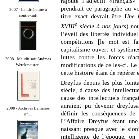
rajoute l’adjectif «français
prendrait ce paragraphe au vo
2007 - La Littérature à
titre exact devrait être
Une h
contre-nuit
e
XVIII
siècle à nos jours
) no
l’éveil des libertés individue
compétitions [le mot est fa
capitalisme ouvert et système
luttes contre les forces réa
2008 - Maudit soit Andreas
modifications de celles-ci. L
Werckmeister !
cette histoire étant de repérer
Dreyfus depuis les plus loint
siècle, à cause des intellectu
cause des intellectuels frança
auraient pu devenir dreyfusa
2009 - Archives Bernanos
définir les conséquences de 
n°11
L’Affaire Dreyfus étant une 
naissant presque avec le sion
intelligente de l’époque, on