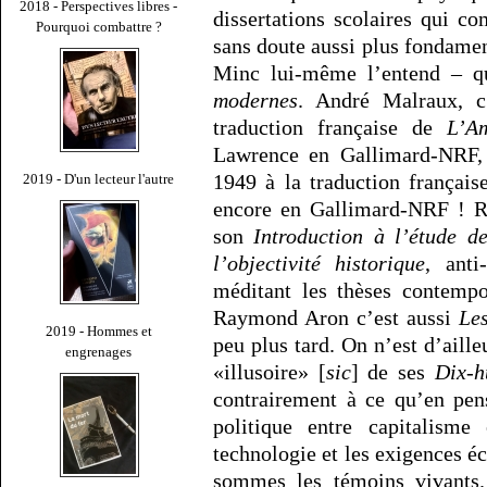
2018 - Perspectives libres -
dissertations scolaires qui c
Pourquoi combattre ?
sans doute aussi plus fondamen
Minc lui-même l’entend – 
modernes
. André Malraux, c
traduction française de
L’A
Lawrence en Gallimard-NRF, e
1949 à la traduction françai
2019 - D'un lecteur l'autre
encore en Gallimard-NRF ! R
son
Introduction à l’étude de
l’objectivité historique
, anti
méditant les thèses contempo
Raymond Aron c’est aussi
Les
2019 - Hommes et
peu plus tard. On n’est d’aill
engrenages
«illusoire» [
sic
] de ses
Dix-h
contrairement à ce qu’en pen
politique entre capitalism
technologie et les exigences é
sommes les témoins vivants. 