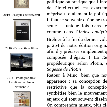
politique ou pratique que l’inte
de l’intellectuel est exact
méprisait totalement la politi
2016 - Pasqyra e te rrefyemit
il faut se souvenir qu’on ne t
seule et unique fois dans 
comme dans l’
Index analyti
Bréhier à la fin du dernier v
p. 254 de notre édition origin
2016 - Perspectives libres
afin d’y préciser simplement 
composée d’égaux ! La
Ré
propédeutique selon Plotin,
Sagesse de Plotin
!
Retour à Minc, bien que no
2016 - Photographies :
apparence : sa conception de
Lumières de Haute-
restrictive que la conceptio
Normandie
synthétise bien le mouvement 
enjeux qui sont souvent dissém
On comprendra mieux, plus cla