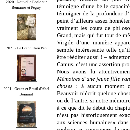
2020 - Nouvelle École sur
témoigne d’une belle capacité
Bernanos et Péguy
témoigner de la profondeur d’
peint d’ailleurs assez honnê
vraiment les cours de philoso
Grand, mais qui fut tout de m
Virgile d’une manière appar
2021 - Le Grand Dieu Pan
semble intéressante telle qu’i
être rééditer aussi ! – admett
Camus, c’est une assertion pro
Nous avons lu attentivemen
Mémoires d’une jeune fille ra
choses
: à aucun moment des
2021 - Océan et Brésil d'Abel
Beauvoir n’écrit quelque chose
Bonnard
ou de l’autre, si notre mémoire
à ce que dit le début du chapit
n’est pas historiquement exa
aux sciences humaines» dans 
souhaite se convaincre du cont