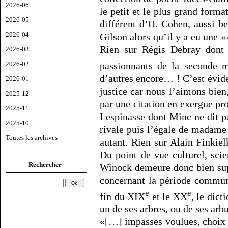
2026-06
le petit et le plus grand form
2026-05
différent d’H. Cohen, aussi be
2026-04
Gilson alors qu’il y a eu une 
Rien sur Régis Debray dont l
2026-03
passionnants de la seconde 
2026-02
d’autres encore… ! C’est évide
2026-01
justice car nous l’aimons bien
2025-12
par une citation en exergue pr
2025-11
Lespinasse dont Minc ne dit pa
2025-10
rivale puis l’égale de madam
Toutes les archives
autant. Rien sur Alain Finkiel
Du point de vue culturel, scien
Rechercher
Winock demeure donc bien sup
concernant la période commun
e
e
fin du XIX
et le XX
, le dict
un de ses arbres, ou de ses arb
«[…] impasses voulues, choix 