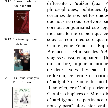
2017 - Kënga e dashurisë e
différente :
Stalker
(Juan As
Judë Iskariotit
philosophiques, politiques 
certaines de nos petites étude
que nous ne nous résolvons pa
connotation journalistique nég
méchant terme et bien que ce 
sous ce nom médiocre que nou
2017 - La Montagne morte
de la vie
Cercle jeune France de Rapha
Bossuet et celui sur les
S.A
s’agisse aussi, en apparence (
qui sait lire, toujours identiq
de deux textes d’essences b
réflexion, ce terme de criti
2017 - Le Paradis français
d’indignité que nous lui attr
d'Éric Rohmer
Renouvier, ce n’était pas rien 
Certains chapitres de Minc, d
d’intelligence, de pertinence, de
nous y paraît alors bien vrai