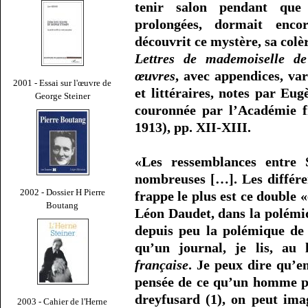
tenir salon pendant que c
prolongées, dormait en
découvrit ce mystère, sa colè
Lettres de mademoiselle de
œuvres
, avec appendices, var
2001 - Essai sur l'œuvre de
et littéraires, notes par Eu
George Steiner
couronnée par l’Académie fr
1913), pp. XII-XIII.
«Les ressemblances entre
nombreuses […]. Les différe
2002 - Dossier H Pierre
frappe le plus est ce double 
Boutang
Léon Daudet, dans la polémiq
depuis peu la polémique de
qu’un journal, je lis, au 
française
. Je peux dire qu’en
pensée de ce qu’un homme po
dreyfusard (1), on peut imag
2003 - Cahier de l'Herne