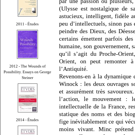
par une passion ou plusieurs
(Ulysse est nostalgique de sa
astucieux, intelligent, fidèle 
peu d’intellectuels, sinon pas 
2011 - Études
peindre des Dieux, des Déesse
certains émettent parfois des
humaine, son gouvernement, sa
qu’il s’agit du Proche-Orien
Orient, on peut remonter à
2012 - The Wounds of
l’Antiquité.
Possibility. Essays on George
Revenons-en à la dynamique de
Steiner
Winock : les deux ouvrages so
et assurément très savoureux.
l’action, le mouvement : le
intellectuelle de la France, re
statique des noms et des biogr
2014 - Études
fige inévitablement ce qui véc
moins vivant. Minc prétend 