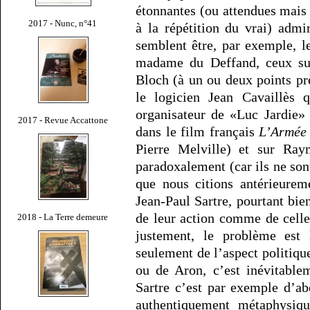
étonnantes (ou attendues mais q
2017 - Nunc, n°41
à la répétition du vrai) admi
semblent être, par exemple, 
madame du Deffand, ceux su
Bloch (à un ou deux points près
le logicien Jean Cavaillès 
organisateur de «Luc Jardie» 
2017 - Revue Accattone
dans le film français
L’Armée
Pierre Melville) et sur Ra
paradoxalement (car ils ne son
que nous citions antérieurem
Jean-Paul Sartre, pourtant bien
de leur action comme de celle
2018 - La Terre demeure
justement, le problème est
seulement de l’aspect politiqu
ou de Aron, c’est inévitable
Sartre c’est par exemple d’a
authentiquement métaphysiqu