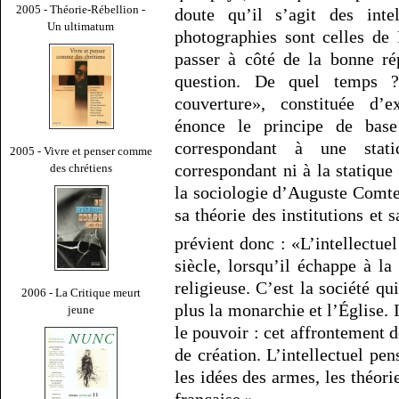
2005 - Théorie-Rébellion -
doute qu’il s’agit des inte
Un ultimatum
photographies sont celles de 
passer à côté de la bonne ré
question. De quel temps 
couverture», constituée d’ex
énonce le principe de bas
correspondant à une stat
2005 - Vivre et penser comme
correspondant ni à la statique
des chrétiens
la sociologie d’Auguste Comte 
sa théorie des institutions et 
prévient donc : «L’intellectu
siècle, lorsqu’il échappe à l
religieuse. C’est la société q
2006 - La Critique meurt
plus la monarchie et l’Église. 
jeune
le pouvoir : cet affrontement dé
de création. L’intellectuel pe
les idées des armes, les théori
française.»