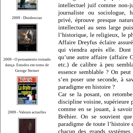
intellectuel juif comme non-ju
journaliste ou sociologue, h
2009 - Disidencias
privé, éprouve presque natu
intellectuel au sens large puis
l’historique, le religieux, le 
Affaire Dreyfus éclaire assur
qui viendra après elle. Dont 
qu’une autre affaire (affaire C
2009 - O pensamento tornado
etc.) de calibre à peu sembl
dança. Estudos em torno de
George Steiner
essence semblable ? On peut 
s’en poser une seconde, à sav
paradigme en histoire ?
Car se la posant, on retombe
discipline voisine, supérieure 
comme en se jouant, à savoir
2009 - Valeurs actuelles
Bréhier. On se souvient que
paradigme de toute l’histoire 
chacun des grands systèmes d