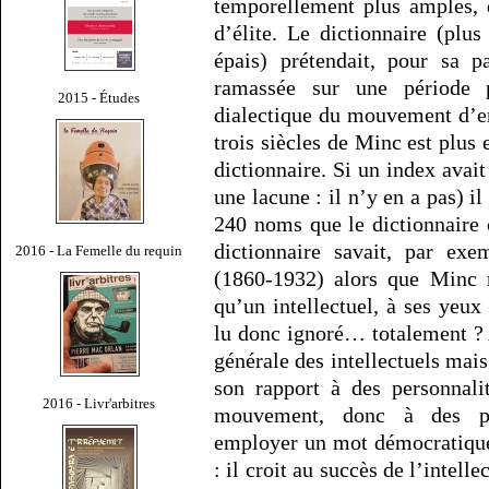
temporellement plus amples, d
d’élite. Le dictionnaire (plu
épais) prétendait, pour sa pa
ramassée sur une période p
2015 - Études
dialectique du mouvement d’en
trois siècles de Minc est plus 
dictionnaire. Si un index avait
une lacune : il n’y en a pas) 
240 noms que le dictionnaire 
dictionnaire savait, par exe
2016 - La Femelle du requin
(1860-1932) alors que Minc n
qu’un intellectuel, à ses yeu
lu donc ignoré… totalement ? A
générale des intellectuels mais 
son rapport à des personnali
2016 - Livr'arbitres
mouvement, donc à des per
employer un mot démocratique
: il croit au succès de l’intell