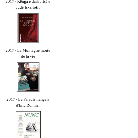
2017 - Kënga e dashurisë e
Judë Iskariotit
2017 - La Montagne morte
de la vie
2017 - Le Paradis français
d'Éric Rohmer