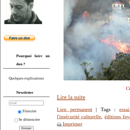
Pourquoi faire un
don ?
Quelques explications
C
Newsletter
Lire la suite
Lien permanent
| Tags :
essai
S'inscrire
l'insécurité culturelle
,
éditions fay
Se désinscrire
Imprimer