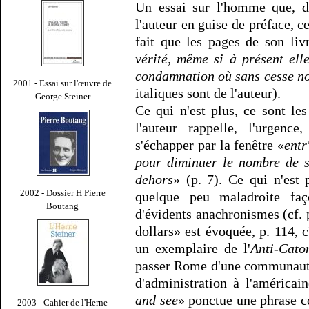
Un essai sur l'homme que, da
l'auteur en guise de préface, c
fait que les pages de son livr
vérité, même si à présent ell
condamnation où sans cesse nou
2001 - Essai sur l'œuvre de
italiques sont de l'auteur).
George Steiner
Ce qui n'est plus, ce sont les
l'auteur rappelle, l'urgenc
s'échapper par la fenêtre «
entr
pour diminuer le nombre de s
dehors
» (p. 7). Ce qui n'est p
2002 - Dossier H Pierre
quelque peu maladroite faç
Boutang
d'évidents anachronismes (cf.
dollars» est évoquée, p. 114, 
un exemplaire de l'
Anti-Cato
passer Rome d'une communauté
d'administration à l'américai
and see
» ponctue une phrase co
2003 - Cahier de l'Herne