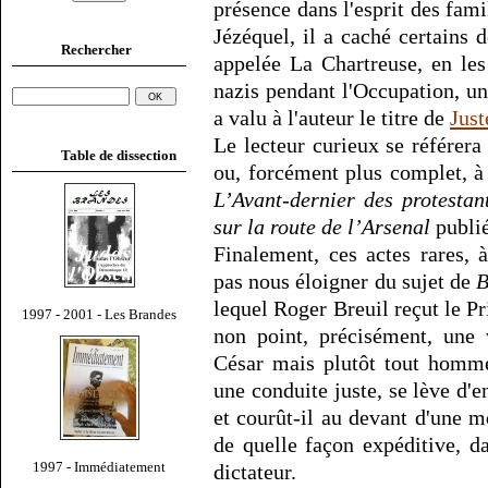
présence dans l'esprit des fami
Jézéquel, il a caché certains
Rechercher
appelée La Chartreuse, en les
nazis pendant l'Occupation, u
a valu à l'auteur le titre de
Just
Le lecteur curieux se référera
Table de dissection
ou, forcément plus complet, à 
L’Avant-dernier des protestan
sur la route de l’Arsenal
publié
Finalement, ces actes rares,
pas nous éloigner du sujet de
B
lequel Roger Breuil reçut le Pr
1997 - 2001 - Les Brandes
non point, précisément, une 
César mais plutôt tout homme
une conduite juste, se lève d'ent
et courût-il au devant d'une 
de quelle façon expéditive, da
1997 - Immédiatement
dictateur.