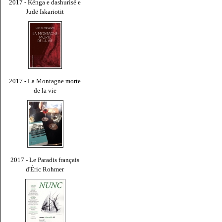
2017 - Kënga e dashurisë e
Judë Iskariotit
2017 - La Montagne morte
de la vie
2017 - Le Paradis français
d'Éric Rohmer