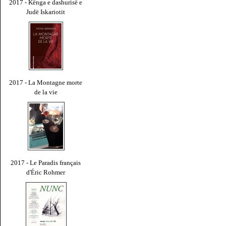
2017 - Kënga e dashurisë e
Judë Iskariotit
2017 - La Montagne morte
de la vie
2017 - Le Paradis français
d'Éric Rohmer