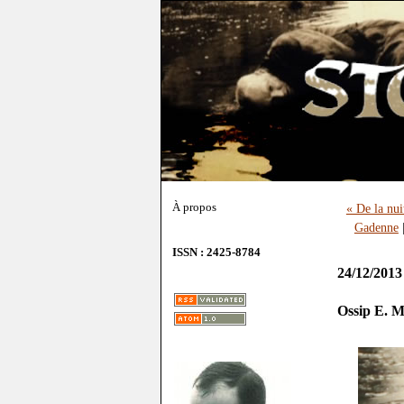
À propos
« De la nui
Gadenne
ISSN : 2425-8784
24/12/2013
Ossip E. M