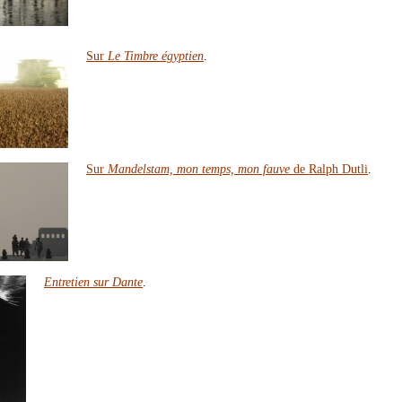
Sur
Le Timbre égyptien
.
Sur
Mandelstam, mon temps, mon fauve
de Ralph Dutli
.
Entretien sur Dante
.