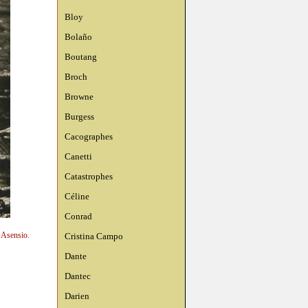
Bloy
Bolaño
Boutang
Broch
Browne
Burgess
Cacographes
Canetti
Catastrophes
Céline
Conrad
 Asensio.
Cristina Campo
Dante
Dantec
Darien