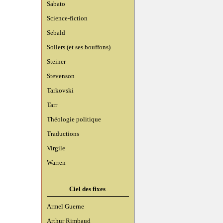
Sabato
Science-fiction
Sebald
Sollers (et ses bouffons)
Steiner
Stevenson
Tarkovski
Tarr
Théologie politique
Traductions
Virgile
Warren
Ciel des fixes
Armel Guerne
Arthur Rimbaud