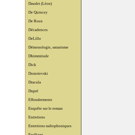
Daudet (Léon)
De Quincey
De Roux
Décadences
DeLillo
Démonologie, satanisme
Dhimmitude
Dick
Dostoïevski
Dracula
Dupré
Effondrements
Enquête sur le roman
Entretiens
Entretiens radiophoniques
Faulkner