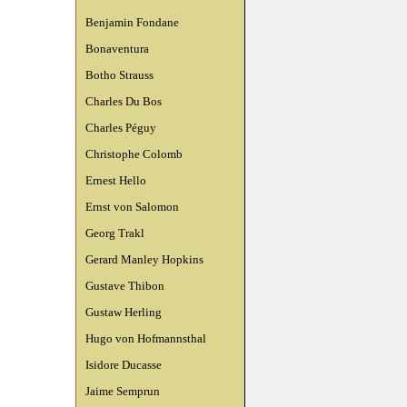
Benjamin Fondane
Bonaventura
Botho Strauss
Charles Du Bos
Charles Péguy
Christophe Colomb
Ernest Hello
Ernst von Salomon
Georg Trakl
Gerard Manley Hopkins
Gustave Thibon
Gustaw Herling
Hugo von Hofmannsthal
Isidore Ducasse
Jaime Semprun