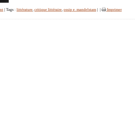
nt
| Tags :
littérature
,
critique littéraire
,
ossip e. mandelstam
|
|
Imprimer