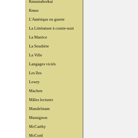
Krasznahorkai
Kraus
L'Amérique en guerre
La Littérature à contre-nuit
La Matrice
La Soudière
La Ville
Langages viciés
Les îles
Lowry
Machen
Mâles lectures
Mandelstam
Massignon
McCarthy
McCord