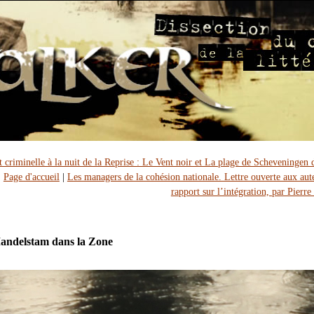
t criminelle à la nuit de la Reprise : Le Vent noir et La plage de Scheveningen 
|
Page d'accueil
|
Les managers de la cohésion nationale. Lettre ouverte aux aut
rapport sur l’intégration, par Pierre
andelstam dans la Zone