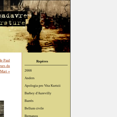
de Paul
Repères
eurs du
2666
 Mari »
Anders
Apologia pro Vita Kurtzii
Barbey d'Aurevilly
Barrès
Bellum civile
Bernanos