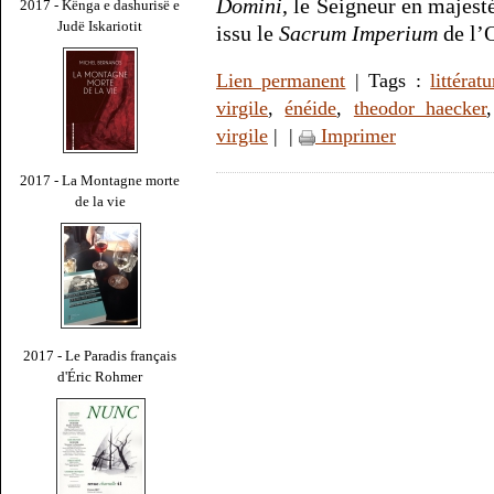
Domini
, le Seigneur en majesté
2017 - Kënga e dashurisë e
Judë Iskariotit
issu le
Sacrum Imperium
de l’O
Lien permanent
| Tags :
littératu
virgile
,
énéide
,
theodor haecker
virgile
|
|
Imprimer
2017 - La Montagne morte
de la vie
2017 - Le Paradis français
d'Éric Rohmer