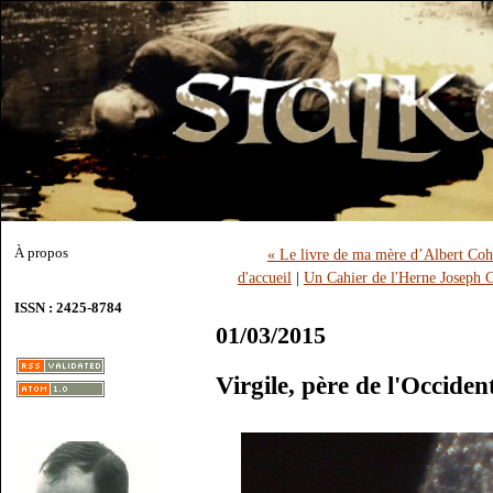
À propos
« Le livre de ma mère d’Albert Cohe
d'accueil
|
Un Cahier de l'Herne Joseph C
ISSN : 2425-8784
01/03/2015
Virgile, père de l'Occid