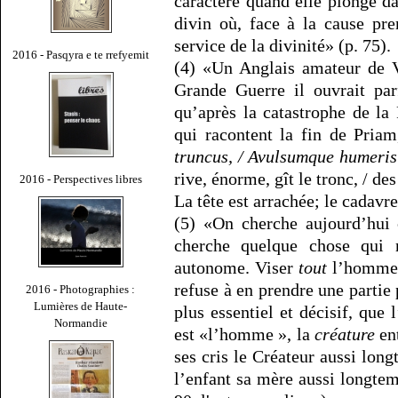
caractère quand elle plonge d
divin où, face à la cause pre
service de la divinité» (p. 75).
2016 - Pasqyra e te rrefyemit
(4) «Un Anglais amateur de V
Grande Guerre il ouvrait par
qu’après la catastrophe de la
qui racontent la fin de Priam
truncus, / Avulsumque humeris
rive, énorme, gît le tronc, / de
2016 - Perspectives libres
La tête est arrachée; le cadavr
(5) «On cherche aujourd’hui
cherche quelque chose qui 
autonome. Viser
tout
l’homme n
refuse à en prendre une partie 
2016 - Photographies :
Lumières de Haute-
plus essentiel et décisif, que 
Normandie
est «l’homme », la
créature
en
ses cris le Créateur aussi long
l’enfant sa mère aussi longtem