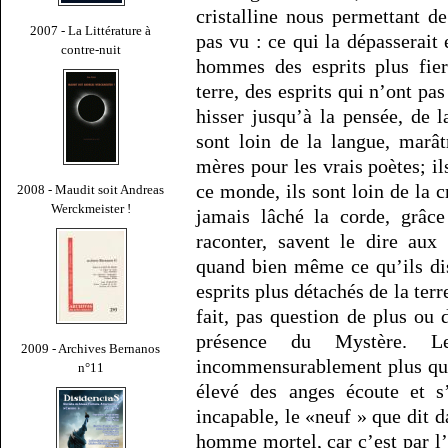
cristalline nous permettant d
2007 - La Littérature à
pas vu : ce qui la dépasserait 
contre-nuit
hommes des esprits plus fier
terre, des esprits qui n’ont pa
hisser jusqu’à la pensée, de 
sont loin de la langue, marâ
mères pour les vrais poètes; il
ce monde, ils sont loin de la c
2008 - Maudit soit Andreas
Werckmeister !
jamais lâché la corde, grâce
raconter, savent le dire a
quand bien même ce qu’ils dis
esprits plus détachés de la terr
fait, pas question de plus ou d
présence du Mystère. 
2009 - Archives Bernanos
incommensurablement plus que 
n°11
élevé des anges écoute et s
incapable, le «neuf » que dit d
homme mortel, car c’est par l