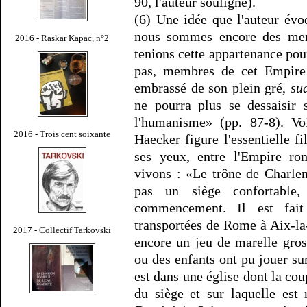
90, l'auteur souligne).
(6) Une idée que l'auteur évo
nous sommes encore des mem
2016 - Raskar Kapac, n°2
tenions cette appartenance pou
pas, membres de cet Empire q
embrassé de son plein gré,
su
ne pourra plus se dessaisir 
l'humanisme» (pp. 87-8). Vo
2016 - Trois cent soixante
Haecker figure l'essentielle f
ses yeux, entre l'Empire ro
vivons : «Le trône de Charle
pas un siège confortable
commencement. Il est fai
transportées de Rome à Aix-la-
2017 - Collectif Tarkovski
encore un jeu de marelle gro
ou des enfants ont pu jouer su
est dans une église dont la co
du siège et sur laquelle est