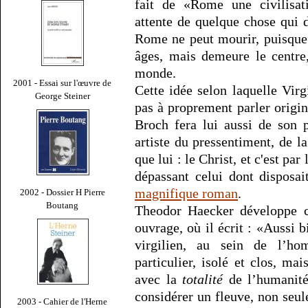
fait de «Rome une civilisati
attente de quelque chose qui d
Rome ne peut mourir, puisqu
âges, mais demeure le centre,
monde.
2001 - Essai sur l'œuvre de
Cette idée selon laquelle Virg
George Steiner
pas à proprement parler origin
Broch fera lui aussi de son 
artiste du pressentiment, de la
que lui : le Christ, et c'est par
dépassant celui dont disposa
magnifique roman
.
2002 - Dossier H Pierre
Boutang
Theodor Haecker développe ce
ouvrage, où il écrit : «Aussi 
virgilien, au sein de l’h
particulier, isolé et clos, 
avec la
totalité
de l’humanit
considérer un fleuve, non seu
2003 - Cahier de l'Herne