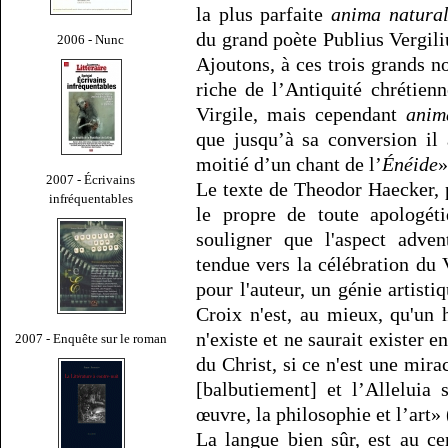
la plus parfaite
anima natural
du grand poète Publius Vergili
2006 - Nunc
Ajoutons, à ces trois grands n
riche de l’Antiquité chrétien
Virgile, mais cependant
anim
que jusqu’à sa conversion il
moitié d’un chant de l’
Énéide
»
2007 - Écrivains
Le texte de Theodor Haecker, 
infréquentables
le propre de toute apologéti
souligner que l'aspect adven
tendue vers la célébration du V
pour l'auteur, un génie artisti
Croix n'est, au mieux, qu'un 
n'existe et ne saurait exister 
2007 - Enquête sur le roman
du Christ, si ce n'est une mira
[balbutiement] et l’Alleluia
œuvre, la philosophie et l’art» 
La langue bien sûr, est au ce