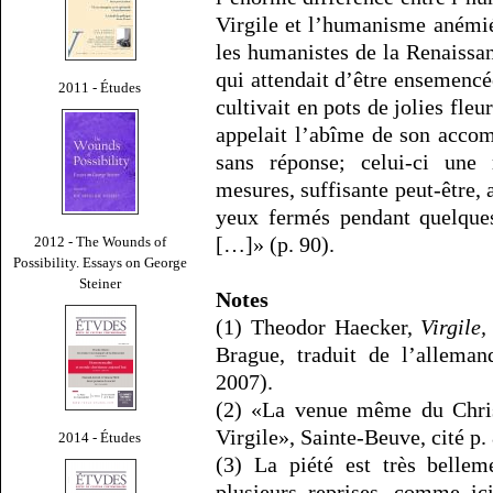
Virgile et l’humanisme anémié
les humanistes de la Renaissanc
qui attendait d’être ensemencée
2011 - Études
cultivait en pots de jolies fleu
appelait l’abîme de son accomp
sans réponse; celui-ci une 
mesures, suffisante peut-être, 
yeux fermés pendant quelques
[…]» (p. 90).
2012 - The Wounds of
Possibility. Essays on George
Steiner
Notes
(1) Theodor Haecker,
Virgile
Brague, traduit de l’allema
2007).
(2) «La venue même du Chris
Virgile», Sainte-Beuve, cité p
2014 - Études
(3) La piété est très belle
plusieurs reprises, comme ic