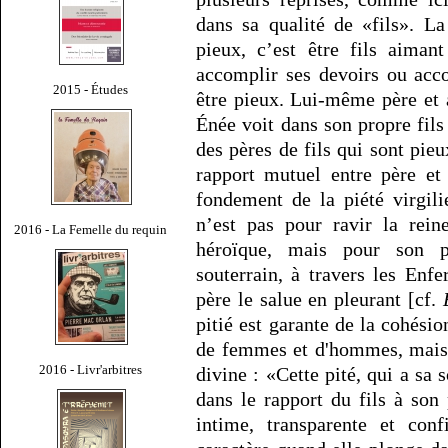
dans sa qualité de «fils». La
pieux, c’est être fils aiman
accomplir ses devoirs ou acc
2015 - Études
être pieux. Lui-même père et 
Énée voit dans son propre fils 
des pères de fils qui sont pieu
rapport mutuel entre père et
fondement de la piété virgil
n’est pas pour ravir la rein
2016 - La Femelle du requin
héroïque, mais pour son 
souterrain, à travers les En
père le salue en pleurant [cf.
pitié est garante de la cohésio
de femmes et d'hommes, mais a
2016 - Livr'arbitres
divine : «Cette pité, qui a sa 
dans le rapport du fils à son 
intime, transparente et conf