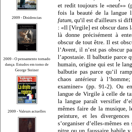
et redit toujours le «neuf»» 
fois la beauté de la langue 
2009 - Disidencias
fatum
, qu'il est d'ailleurs si d
: «Il [Virgile] est obscur dans 
là donne précisément à ente
obscur de tout être. Il est obsc
l’Avent, il n’est pas obscur pa
l’apostasie. Il balbutie parce 
2009 - O pensamento tornado
humain, origine qui est le lan
dança. Estudos em torno de
George Steiner
balbutie pas parce qu’il ramp
chaos antérieur à l’homme; 
examiner» (pp. 91-2). Ou enc
langue de Virgile à celle de t
la langue paraît versifier d’
mêmes faire de la musique, l
2009 - Valeurs actuelles
peinture, et les divergences
s’organiser d’elles-mêmes en s
pitre ou un faussaire habile 