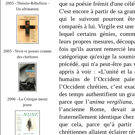
que sa poésie frémit d'une célé
2005 - Théorie-Rébellion -
Un ultimatum
C'est encore à partir de sa gr
qui le suivront pourront êtr
comparés à lui. Virgile est une
lequel certains génies, comm
leurs propres mesures, découpa
fois qu'ils auront remercié leu
2005 - Vivre et penser comme
catégorique qu'exige la soumis
des chrétiens
précédé, qui n'a peut-être pas
appris à voir : «L’unité et la
humains de l’Occident paï
l’Occident chrétien, c’est exa
des temps authentifient un gr
2006 - La Critique meurt
parce que l’
anima vergiliana
,
jeune
l’ancienne Rome, devait a
fraternellement identique che
que cela, parce qu’à parti
chrétiennes allaient éclairer r