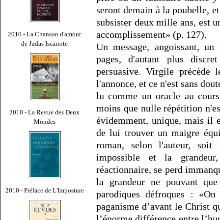
seront demain à la poubelle, et
subsister deux mille ans, est 
accomplissement» (p. 127).
2010 - La Chanson d'amour
de Judas Iscariote
Un message, angoissant, un c
pages, d'autant plus discre
persuasive. Virgile précède l
l'annonce, et ce n'est sans dout
lu comme un oracle au cours 
moins que nulle répétition n'es
2010 - La Revue des Deux
évidemment, unique, mais il 
Mondes
de lui trouver un maigre équi
roman, selon l'auteur, soit 
impossible et la grandeur
réactionnaire, se perd immanqu
la grandeur ne pouvant que s
2010 - Préface de L'Imposture
parodiques défroques : «On 
paganisme d’avant le Christ qu
l’énorme différence entre l’hu