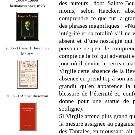
2004 - Études
des auteurs, dont Sainte-Be
bernanosiennes, n°23
moins, selon Haecker, abs
comprendre ce que fut la grand
des phrases magnifiques : «Nu
intégrité et sa totalité s’il ne
absent et d’une nostalgie qui 
personne ne peut
le
comprendr
2005 - Dossier H Joseph de
Maistre
compte de la foi qui advenait e
jour où il devint le terreau nat
Virgile cette absence de la Révé
absence en prend top à son aise 
grandit qu’en apparence la
blessure de l’éternité et, con
2005 - L'Atelier du roman
donne pour une statue de pi
souligne).
Si Virgile attend plus grand qu
la mesure assignée au paganis
des Tantales, en moussant, ait 