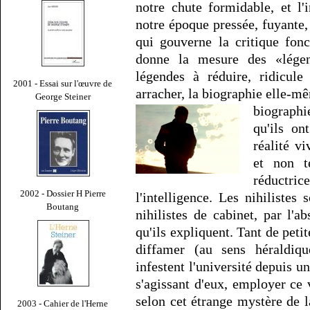
notre chute formidable, et l'
notre époque pressée, fuyante,
qui gouverne la critique fonc
donne la mesure des «légen
légendes à réduire, ridicul
2001 - Essai sur l'œuvre de
arracher, la biographie elle-mê
George Steiner
biograph
qu'ils on
réalité vi
et non t
réductric
2002 - Dossier H Pierre
l'intelligence. Les nihilistes 
Boutang
nihilistes de cabinet, par l'a
qu'ils expliquent. Tant de peti
diffamer (au sens héraldiqu
infestent l'université depuis un
s'agissant d'eux, employer c
selon cet étrange mystère de l
2003 - Cahier de l'Herne