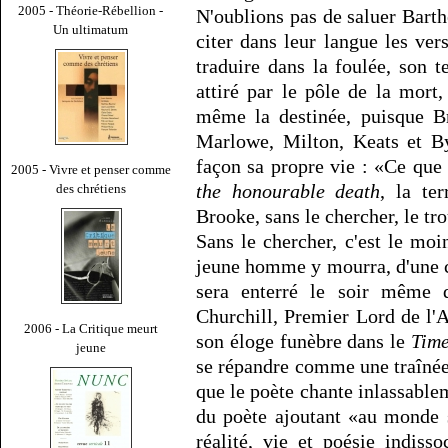
2005 - Théorie-Rébellion -
N'oublions pas de saluer Barthe
Un ultimatum
citer dans leur langue les ver
traduire dans la foulée, son 
attiré par le pôle de la mort,
même la destinée, puisque Br
Marlowe, Milton, Keats et By
façon sa propre vie : «Ce que
2005 - Vivre et penser comme
the honourable death
, la te
des chrétiens
Brooke, sans le chercher, le tr
Sans le chercher, c'est le moi
jeune homme y mourra, d'une cr
sera enterré le soir même d
Churchill, Premier Lord de l'A
2006 - La Critique meurt
son éloge funèbre dans le
Tim
jeune
se répandre comme une traîné
que le poète chante inlassablem
du poète ajoutant «au monde 
réalité, vie et poésie indiss