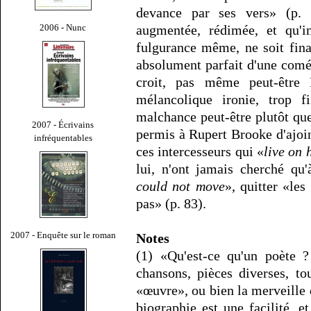
devance par ses vers» (p. 
2006 - Nunc
augmentée, rédimée, et qu'
fulgurance même, ne soit fina
absolument parfait d'une coméd
croit, pas même peut-être 
mélancolique ironie, trop f
malchance peut-être plutôt que
2007 - Écrivains
permis à Rupert Brooke d'ajoin
infréquentables
ces intercesseurs qui «
live on 
lui, n'ont jamais cherché qu'
could not move
», quitter «le
pas» (p. 83).
2007 - Enquête sur le roman
Notes
(1) «Qu'est-ce qu'un poète ?
chansons, pièces diverses, to
«œuvre», ou bien la merveille 
biographie est une facilité, e