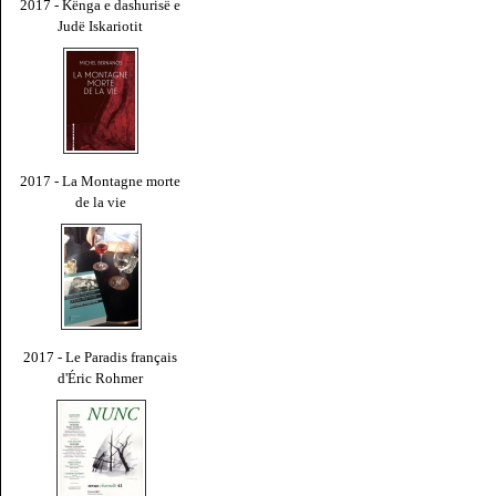
2017 - Kënga e dashurisë e
Judë Iskariotit
2017 - La Montagne morte
de la vie
2017 - Le Paradis français
d'Éric Rohmer