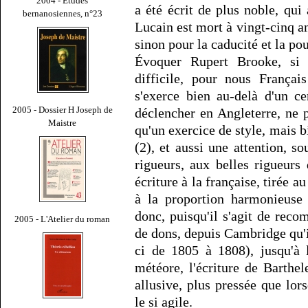
2004 - Études
a été écrit de plus noble, qui
bernanosiennes, n°23
Lucain est mort à vingt-cinq an
sinon pour la caducité et la pou
Évoquer Rupert Brooke, si 
difficile, pour nous Françai
s'exerce bien au-delà d'un c
2005 - Dossier H Joseph de
déclencher en Angleterre, ne 
Maistre
qu'un exercice de style, mais b
(2), et aussi une attention, s
rigueurs, aux belles rigueurs 
écriture à la française, tirée a
à la proportion harmonieuse 
donc, puisqu'il s'agit de reco
2005 - L'Atelier du roman
de dons, depuis Cambridge qu'
ci de 1805 à 1808), jusqu'à l
météore, l'écriture de Barthele
allusive, plus pressée que lors
le si agile.