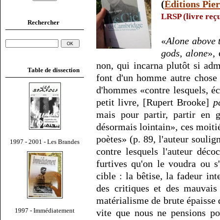
(
Éditions Pie
LRSP (livre reçu
Rechercher
«
Alone above t
gods, alone
», 
non, qui incarna plutôt si ad
Table de dissection
font d'un homme autre chose 
d'hommes «contre lesquels, éc
petit livre, [Rupert Brooke]
p
mais pour partir, partir en
désormais lointain», ces moiti
poètes» (p. 89, l'auteur soulign
1997 - 2001 - Les Brandes
contre lesquels l'auteur déco
furtives qu'on le voudra ou s
cible : la bêtise, la fadeur in
des critiques et des mauvais
matérialisme de brute épaisse
1997 - Immédiatement
vite que nous ne pensions po