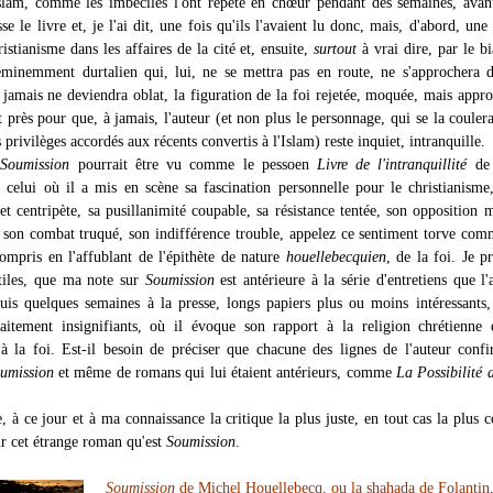
islam, comme les imbéciles l'ont répété en chœur pendant des semaines, av
se le livre et, je l'ai dit, une fois qu'ils l'avaient lu donc, mais, d'abord, une 
istianisme dans les affaires de la cité et, ensuite,
surtout
à vrai dire, par le bi
minemment durtalien qui, lui, ne se mettra pas en route, ne s'approchera 
t jamais ne deviendra oblat, la figuration de la foi rejetée, moquée, mais appr
 près pour que, à jamais, l'auteur (et non plus le personnage, qui se la couler
 privilèges accordés aux récents convertis à l'Islam) reste inquiet, intranquille.
,
Soumission
pourrait être vu comme le pessoen
Livre de l'intranquillité
de 
 celui où il a mis en scène sa fascination personnelle pour le christianisme
jet centripète, sa pusillanimité coupable, sa résistance tentée, son opposition 
, son combat truqué, son indifférence trouble, appelez ce sentiment torve co
ompris en l'affublant de l'épithète de nature
houellebecquien
, de la foi. Je pr
utiles, que ma note sur
Soumission
est antérieure à la série d'entretiens que l'
uis quelques semaines à la presse, longs papiers plus ou moins intéressants,
aitement insignifiants, où il évoque son rapport à la religion chrétienne 
à la foi. Est-il besoin de préciser que chacune des lignes de l'auteur con
umission
et même de romans qui lui étaient antérieurs, comme
La Possibilité d
le, à ce jour et à ma connaissance la critique la plus juste, en tout cas la plus 
ur cet étrange roman qu'est
Soumission
.
Soumission
de Michel Houellebecq, ou la shahada de Folantin