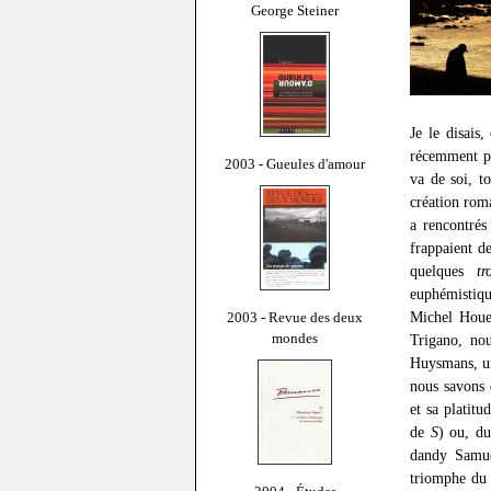
George Steiner
Je le disais
récemment pa
2003 - Gueules d'amour
va de soi, t
création roma
a rencontrés
frappaient d
quelques
tr
euphémistiqu
Michel Houe
2003 - Revue des deux
mondes
Trigano, no
Huysmans, un 
nous savons 
et sa platitu
de
S
) ou, du
dandy Samue
triomphe du 