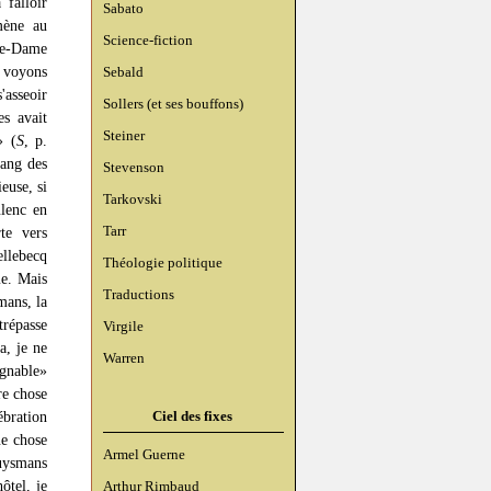
 falloir
Sabato
mène au
Science-fiction
tre-Dame
s voyons
Sebald
'asseoir
Sollers (et ses bouffons)
es avait
Steiner
» (
S
, p.
rang des
Stevenson
euse, si
Tarkovski
ulenc en
Tarr
te vers
ellebecq
Théologie politique
me. Mais
Traductions
mans, la
trépasse
Virgile
a, je ne
Warren
ignable»
re chose
Ciel des fixes
ébration
ue chose
Armel Guerne
Huysmans
ôtel, je
Arthur Rimbaud