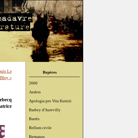
puis Le
Repères
 Bloy »
2666
Anders
lebecq
Apologia pro Vita Kurtzii
atrice
Barbey d'Aurevilly
Barrès
Bellum civile
Bernanos