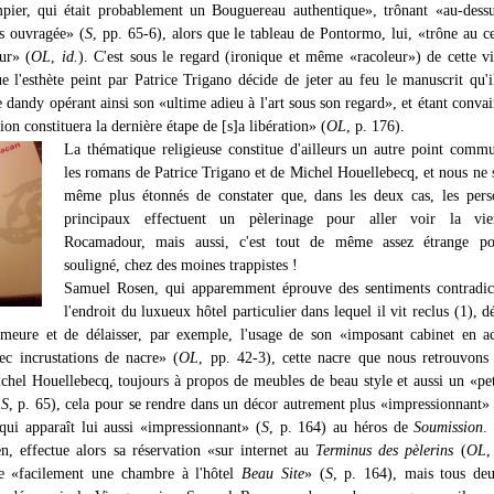
pier, qui était probablement un Bouguereau authentique», trônant «au-dess
s ouvragée» (
S
, pp. 65-6), alors que le tableau de Pontormo, lui, «trône au c
ur» (
OL
,
id.
). C'est sous le regard (ironique et même «racoleur») de cette v
 l'esthète peint par Patrice Trigano décide de jeter au feu le manuscrit qu'i
e dandy opérant ainsi son «ultime adieu à l'art sous son regard», et étant conva
ion constituera la dernière étape de [s]a libération» (
OL
, p. 176).
La thématique religieuse constitue d'ailleurs un autre point comm
les romans de Patrice Trigano et de Michel Houellebecq, et nous n
même plus étonnés de constater que, dans les deux cas, les pers
principaux effectuent un pèlerinage pour aller voir la vi
Rocamadour, mais aussi, c'est tout de même assez étrange po
souligné, chez des moines trappistes !
Samuel Rosen, qui apparemment éprouve des sentiments contradict
l'endroit du luxueux hôtel particulier dans lequel il vit reclus (1), d
emeure et de délaisser, par exemple, l'usage de son «imposant cabinet en a
c incrustations de nacre» (
OL
, pp. 42-3), cette nacre que nous retrouvons
hel Houellebecq, toujours à propos de meubles de beau style et aussi un «pet
(
S
, p. 65), cela pour se rendre dans un décor autrement plus «impressionnant» 
 qui apparaît lui aussi «impressionnant» (
S
, p. 164) au héros de
Soumission
.
, effectue alors sa réservation «sur internet au
Terminus des pèlerins
(
OL
,
ve «facilement une chambre à l'hôtel
Beau Site
» (
S
, p. 164), mais tous de