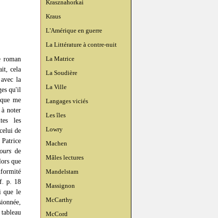
Krasznahorkai
Kraus
L'Amérique en guerre
La Littérature à contre-nuit
La Matrice
le roman
it, cela
La Soudière
 avec la
La Ville
es qu'il
 que me
Langages viciés
 à noter
Les îles
tes les
Lowry
 celui de
 Patrice
Machen
ours
de
Mâles lectures
lors que
iformité
Mandelstam
f. p. 18
Massignon
i que le
McCarthy
ionnée,
 tableau
McCord