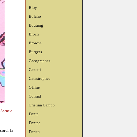
Bloy
Bolaño
Boutang
Broch
Browne
Burgess
Cacographes
Canetti
Catastrophes
Céline
Conrad
Cristina Campo
n Asensio.
Dante
Dantec
cord, la
Darien