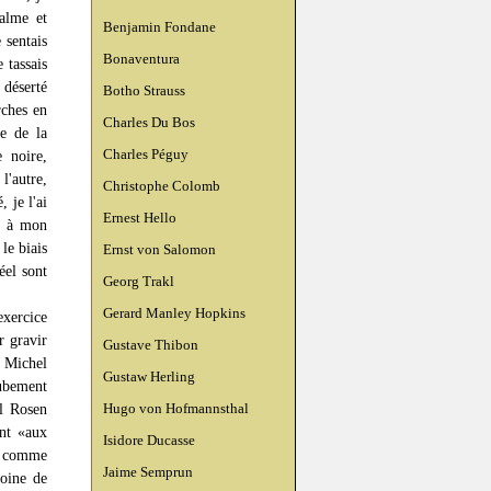
calme et
Benjamin Fondane
 sentais
Bonaventura
e tassais
 déserté
Botho Strauss
rches en
Charles Du Bos
e de la
Charles Péguy
 noire,
l'autre,
Christophe Colomb
 je l'ai
Ernest Hello
it à mon
le biais
Ernst von Salomon
éel sont
Georg Trakl
Gerard Manley Hopkins
exercice
r gravir
Gustave Thibon
 Michel
Gustaw Herling
ubement
Hugo von Hofmannsthal
el Rosen
ant «aux
Isidore Ducasse
, comme
Jaime Semprun
toine de