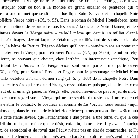
: découvrir la Vierge noire. Samuel Rosen se donne du courage, car il «va
s'attaquer pour de bon à la montée du grand escalier de pénitence qui 
c'est à son sommet que se situent la basilique Saint-Sauveur et la chapelle No
 célèbre Vierge noire» (
OL
, p. 93). Dans le roman de Michel Houellebecq, nou
ndre l'habitude de se «rendre tous les jours à la chapelle Notre-Dame», et de s
nutes devant la Vierge noire – celle-là même qui depuis un millier d'anné
de pèlerinages, devant laquelle s'étaient agenouillés tant de saints et de rois
oin, le héros de Patrice Trigano déclare qu'il veut «prendre place au premier 
ur observer la Vierge, pour retrouver Poulenc» (
OL
, pp. 95-6), l'émotion religi
 livrer, ne pouvant que choisir, chez l'esthète, un intercesseur esthétique, Po
e (dont les
Litanies à la Vierge noire
sont «une porte... une porte ouver
OL
, p. 90), pour Samuel Rosen, et Péguy pour le personnage de Michel Hou
nstalle toutefois à l'avant-dernier rang (cf.
S
, p. 168) de la chapelle Notre-Da
de ce cette scène qui présente d'étranges ressemblances puisque, dans les deux ro
faut et, si un ange passe, la Vierge, elle, pardonnez-moi ce pauvre jeu de mot, 
 fixer mon regard sur la Vierge qui ne me semble du reste pas si noire que cel
 à établir le contact», le coauteur en somme de
La Voix humaine
restant «injo
 alors que, dans le roman de Michel Houellebecq, nous pouvons lire : «Bien aut
ns cette statue sévère, que l'attachement à une patrie, à une terre, ou que la cél
iril du soldat; ou même que le désir, enfantin, d'une mère. Il y avait là quelq
x, de sacerdotal et de royal que Péguy n'était pas en état de comprendre, et 
moins. Le lendemain matin, après avoir chargé ma voiture, après avoir payé l'h