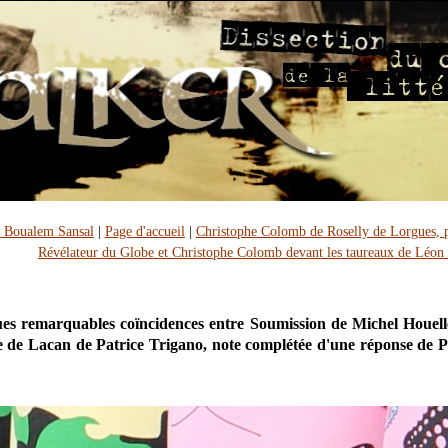
e Boualem Sansal
|
Page d'accueil
|
Christophe Colomb de Roselly de Lorgues, 
Révélateur du Globe et Christophe Colomb devant les taureaux de Léon
es remarquables coïncidences entre Soumission de Michel Houel
le de Lacan de Patrice Trigano, note complétée d'une réponse de P