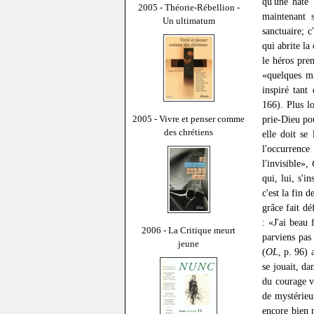
qu'une hâte 
2005 - Théorie-Rébellion -
maintenant 
Un ultimatum
sanctuaire; 
qui abrite la
le héros pre
«quelques mi
inspiré tant 
166). Plus l
2005 - Vivre et penser comme
prie-Dieu po
des chrétiens
elle doit se
l'occurrenc
l'invisible»,
qui, lui, s'i
c'est la fin 
grâce fait dé
: «J'ai beau
2006 - La Critique meurt
parviens pas
jeune
(
OL
, p. 96)
se jouait, da
du courage v
de mystérieu
encore bien 