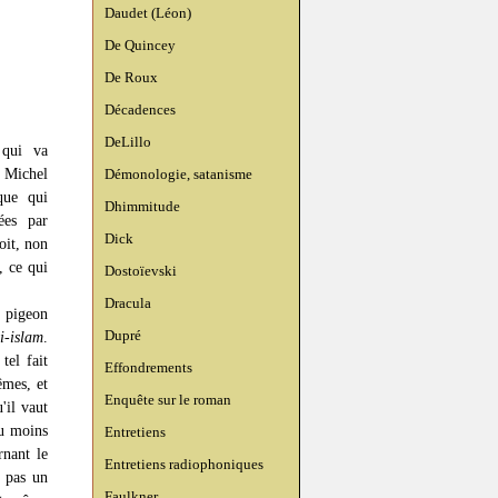
Daudet (Léon)
De Quincey
De Roux
Décadences
DeLillo
 qui va
 Michel
Démonologie, satanisme
que qui
Dhimmitude
ées par
Dick
oit, non
, ce qui
Dostoïevski
Dracula
e pigeon
Dupré
i-islam
.
tel fait
Effondrements
êmes, et
Enquête sur le roman
'il vaut
du moins
Entretiens
rnant le
Entretiens radiophoniques
 pas un
Faulkner