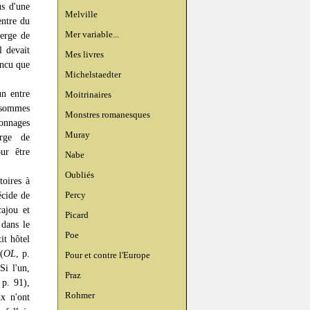
us d'une
Melville
entre du
Mer variable...
ierge de
l devait
Mes livres
incu que
Michelstaedter
un entre
Moitrinaires
e sommes
Monstres romanesques
onnages
Muray
erge de
ur être
Nabe
Oubliés
oires à
Percy
écide de
cajou et
Picard
 dans le
Poe
it hôtel
(
OL
, p.
Pour et contre l'Europe
 Si l'un,
Praz
 p. 91),
Rohmer
ux n'ont