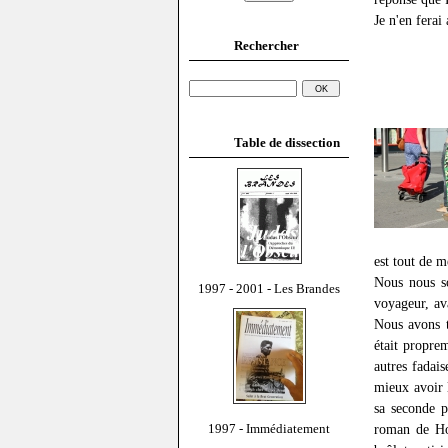
Je n'en ferai
Rechercher
Table de dissection
est tout de m
Nous nous so
1997 - 2001 - Les Brandes
voyageur, a
Nous avons t
était propre
autres fadais
mieux avoir l
sa seconde p
1997 - Immédiatement
roman de Hou