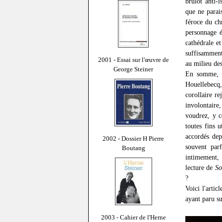
brûlot anti-
que ne parais
féroce du chr
personnage é
cathédrale e
suffisamment
2001 - Essai sur l'œuvre de
au milieu des
George Steiner
En somme
Houellebecq,
corollaire re
involontaire
voudrez, y c
toutes fins 
accordés dep
2002 - Dossier H Pierre
souvent parf
Boutang
intimement, 
lecture de
So
?
Voici l'artic
ayant paru s
2003 - Cahier de l'Herne