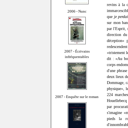
revins à la 
immarcescible
2006 - Nunc
que
je perdai
sur mon banc
par l'Esprit
direction du
déception» 
redescendent
2007 - Écrivains
«tristement l
infréquentables
dit : «Au bo
corps endomm
d'une phrase
deux lieux de
Dommage, car
physique», l
224 marches
2007 - Enquête sur le roman
Houellebecq 
par procurat
s'imagine «m
pieds la r
d'innombrabl