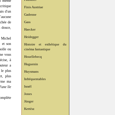
ant même
critique
Finis Austriae
ais d'un
Gadenne
d'aucune
Gass
ochée de
a douce,
Haecker
Heidegger
Michel
, et son
Histoire et esthétique du
molle ou
cinéma fantastique
mme vous
Houellebecq
écise, à
Huguenin
auteur a
 le plus
Huysmans
et, plus
Infréquentables
firme ma
Israël
'une île
Jones
complète
Jünger
Kertész
.