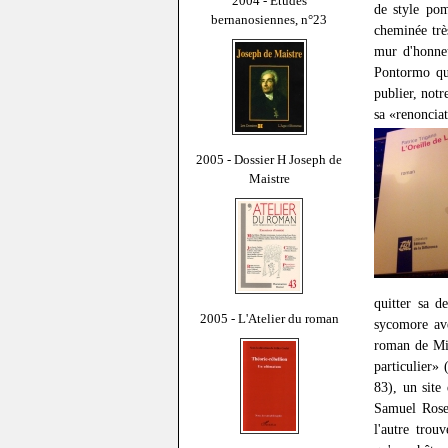
2004 - Études
de style pom
bernanosiennes, n°23
cheminée trè
mur d'honne
Pontormo que
publier, notr
sa «renonciat
2005 - Dossier H Joseph de
Maistre
quitter sa d
2005 - L'Atelier du roman
sycomore ave
roman de Mic
particulier» 
83), un site
Samuel Rosen
l'autre trou