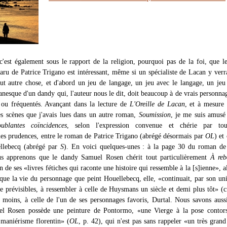
, c'est également sous le rapport de la religion, pourquoi pas de la foi, que 
ru de Patrice Trigano est intéressant, même si un spécialiste de Lacan y verra
out autre chose, et d'abord un jeu de langage, un jeu avec le langage, un jeu
nesque d'un dandy qui, l'auteur nous le dit, doit beaucoup à de vrais personnag
 ou fréquentés. Avançant dans la lecture de
L'Oreille de Lacan
, et à mesure
es scènes que j'avais lues dans un autre roman,
Soumission
, je me suis amusé
oublantes coïncidences
, selon l'expression convenue et chérie par tou
es prudences, entre le roman de Patrice Trigano (abrégé désormais par
OL
) et
llebecq (abrégé par
S
). En voici quelques-unes : à la page 30 du roman de
us apprenons que le dandy Samuel Rosen chérit tout particulièrement
À reb
de ses «livres fétiches qui raconte une histoire qui ressemble à la [s]ienne», a
que la vie du personnage que peint Houellebecq, elle, «continuait, par son un
de prévisibles, à ressembler à celle de Huysmans un siècle et demi plus tôt» (c
 moins, à celle de l'un de ses personnages favoris, Durtal. Nous savons auss
l Rosen possède une peinture de Pontormo, «une Vierge à la pose contors
maniérisme florentin» (
OL
, p. 42), qui n'est pas sans rappeler «un très grand