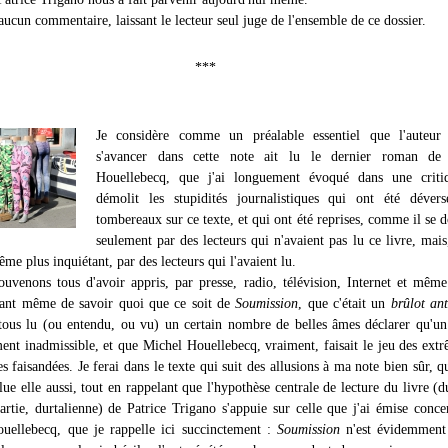
 aucun commentaire, laissant le lecteur seul juge de l'ensemble de ce dossier.
***
Je considère comme un préalable essentiel que l'auteur
s'avancer dans cette note ait lu le dernier roman de
Houellebecq, que j'ai longuement évoqué dans une criti
démolit les stupidités journalistiques qui ont été dévers
tombereaux sur ce texte, et qui ont été reprises, comme il se d
seulement par des lecteurs qui n'avaient pas lu ce livre, mais
ême plus inquiétant, par des lecteurs qui l'avaient lu.
uvenons tous d'avoir appris, par presse, radio, télévision, Internet et mêm
vant même de savoir quoi que ce soit de
Soumission
, que c'était un
brûlot ant
ous lu (ou entendu, ou vu) un certain nombre de belles âmes déclarer qu'un 
ment inadmissible, et que Michel Houellebecq, vraiment, faisait le jeu des extr
es faisandées. Je ferai dans le texte qui suit des allusions à ma note bien sûr, qu
ue elle aussi, tout en rappelant que l'hypothèse centrale de lecture du livre (
artie, durtalienne) de Patrice Trigano s'appuie sur celle que j'ai émise conce
ellebecq, que je rappelle ici succinctement :
Soumission
n'est évidemment