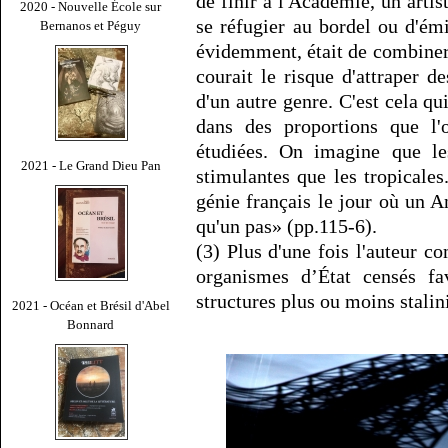
de finir à l'Académie, un artis
2020 - Nouvelle École sur
se réfugier au bordel ou d'émi
Bernanos et Péguy
évidemment, était de combiner 
courait le risque d'attraper d
d'un autre genre. C'est cela qu
dans des proportions que l'
étudiées. On imagine que les
2021 - Le Grand Dieu Pan
stimulantes que les tropicales
génie français le jour où un An
qu'un pas» (pp.115-6).
(3) Plus d'une fois l'auteur c
organismes d’État censés fav
structures plus ou moins stalini
2021 - Océan et Brésil d'Abel
Bonnard