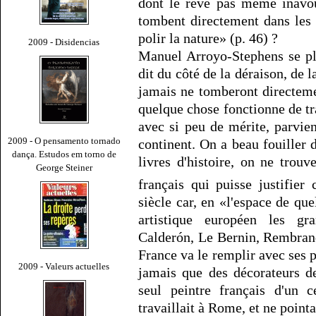
dont le rêve pas même inavou
tombent directement dans les co
polir la nature» (p. 46) ?
2009 - Disidencias
Manuel Arroyo-Stephens se pl
dit du côté de la déraison, de la
jamais ne tomberont directemen
quelque chose fonctionne de tr
avec si peu de mérite, parvien
2009 - O pensamento tornado
continent. On a beau fouiller d
dança. Estudos em torno de
livres d'histoire, on ne trouv
George Steiner
français qui puisse justifie
siècle car, en «l'espace de qu
artistique européen les gr
Calderón, Le Bernin, Rembran
France va le remplir avec ses p
2009 - Valeurs actuelles
jamais que des décorateurs de
seul peintre français d'un c
travaillait à Rome, et ne point