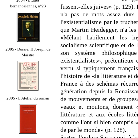
2004 - Études
fussent-elles juives» (p. 125). 
bernanosiennes, n°23
n'a pas de mots assez durs c
l'existentialisme par le truch
que Martin Heidegger, n'a le
«Mêlant habilement les in
socialisme scientifique et de 
2005 - Dossier H Joseph de
son système philosophiqu
Maistre
existentialistes», prétentieux
vertu si typiquement françai
l'histoire de «la littérature et 
France à des schémas récurre
génération depuis la Renaissa
de mouvements et de groupes». 
2005 - L'Atelier du roman
veaux et moutons, donnent «p
littérature et aux écoles litt
comme l'ont si bien compris «
de par le monde» (p. 128).
Sartre, l'ordure Sartre qui, à 