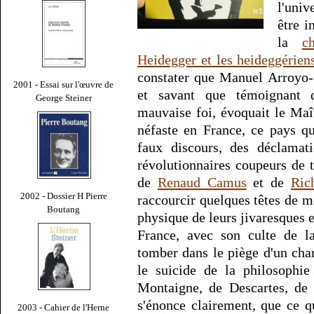
l'univ
être i
la
c
Heidegger et les heideggérien
constater que Manuel Arroyo-S
2001 - Essai sur l'œuvre de
et savant que témoignant d
George Steiner
mauvaise foi, évoquait le Maî
néfaste en France, ce pays q
faux discours, des déclamati
révolutionnaires coupeurs de 
de
Renaud Camus
et de
Ric
2002 - Dossier H Pierre
raccourcir quelques têtes de m
Boutang
physique de leurs jivaresques
France, avec son culte de la
tomber dans le piège d'un cha
le suicide de la philosophi
Montaigne, de Descartes, de 
s'énonce clairement, que ce qu
2003 - Cahier de l'Herne