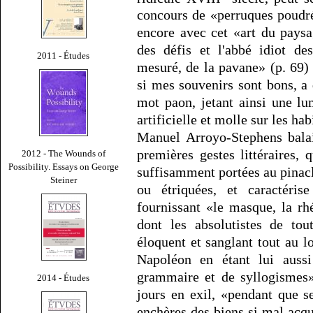
concours de «perruques poudré
encore avec cet «art du pays
des défis et l'abbé idiot de
2011 - Études
mesuré, de la pavane» (p. 69)
si mes souvenirs sont bons, a
mot paon, jetant ainsi une l
artificielle et molle sur les ha
Manuel Arroyo-Stephens balai
premières gestes littéraires, 
2012 - The Wounds of
Possibility. Essays on George
suffisamment portées au pinacl
Steiner
ou étriquées, et caractéri
fournissant «le masque, la r
dont les absolutistes de tou
éloquent et sanglant tout au l
Napoléon en étant lui aussi
grammaire et de syllogismes»
2014 - Études
jours en exil, «pendant que 
enchères des biens si mal acq