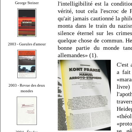
l'intelligibilité est la condit
George Steiner
vérité, tout cela l'escroc de
qu'ait jamais cautionné la phil
monta dans le train du nazis
silence éternel sur les crime
quelque chose de commun. Hei
2003 - Gueules d'amour
bonne partie du monde tand
allemandes» (1).
C'est
a fait
«mara
2003 - Revue des deux
livr
mondes
l'apot
trave
Heide
«théo
«prot
se gê