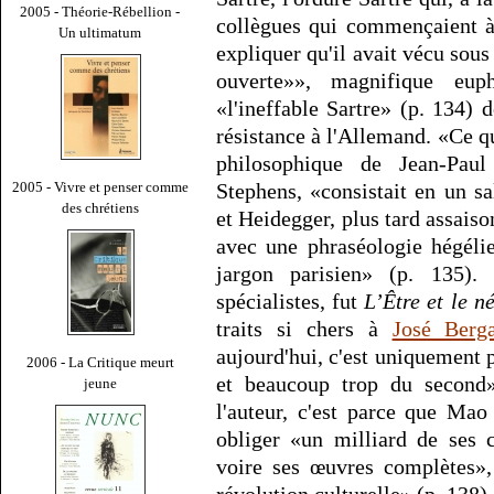
2005 - Théorie-Rébellion -
collègues qui commençaient à 
Un ultimatum
expliquer qu'il avait vécu sou
ouverte»», magnifique eup
«l'ineffable Sartre» (p. 134) d
résistance à l'Allemand. «Ce 
philosophique de Jean-Paul
Stephens, «consistait en un s
2005 - Vivre et penser comme
des chrétiens
et Heidegger, plus tard assais
avec une phraséologie hégélie
jargon parisien» (p. 135)
spécialistes, fut
L’Être et le n
traits si chers à
José Berg
aujourd'hui, c'est uniquement 
2006 - La Critique meurt
et beaucoup trop du second
jeune
l'auteur, c'est parce que Mao
obliger «un milliard de ses 
voire ses œuvres complètes»,
révolution culturelle» (p. 138).