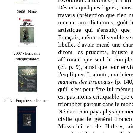
Dès ces quelques lignes, nous
2006 - Nunc
travers (prétention que rien n
menant aux dictatures, goût i
artistique qui s'ensuit) qu
Français, même s'il semble se 
libelle, d'avoir mené une char
diront les prudents, injuste
2007 - Écrivains
affirmant que seul le comple
infréquentables
(cf. p. 9), ainsi que leur envi
l'expliquer. Il ajoute, malicie
manière des Français
» (p. 140
qu'il s'est peut-être lui-même
est pas moins critiquable que c
2007 - Enquête sur le roman
triompher partout dans le monde
Né dans «un pays physiquemen
civile que le général Franco
Mussolini et de Hitler», ai