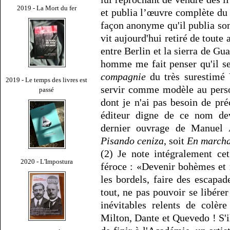
2019 - La Mort du fer
et publia l’œuvre complète du
façon anonyme qu'il publia so
vit aujourd'hui retiré de toute 
entre Berlin et la sierra de Gu
homme me fait penser qu'il se
compagnie
du très surestimé 
2019 - Le temps des livres est
servir comme modèle au pers
passé
dont je n'ai pas besoin de pré
éditeur digne de ce nom dev
dernier ouvrage de Manuel Ar
Pisando ceniza
, soit
En marcha
(2) Je note intégralement ce
2020 - L'Impostura
féroce : «Devenir bohèmes et 
les bordels, faire des escapa
tout, ne pas pouvoir se libére
inévitables relents de colèr
Milton, Dante et Quevedo ! S'i