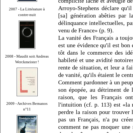
complicité lâche et aveugle de
Arroyo-Stephens déclare qu'il
2007 - La Littérature à
[sa] génération abêties par l
contre-nuit
délinquance intellectuelles, pa
venu de France» (p. 9).
La vanité des Français a toujou
est une évidence qu'il est bon d
tôt dans le commerce des idé
2008 - Maudit soit Andreas
habileté et une avidité notoir
Werckmeister !
rente de situation, et leur a fa
de vanité, qu'ils étaient le cen
Comment pardonner à un peuple
son épopée, au détriment de
raison, que les Français ont
l'intuition (cf. p. 113) est «l
2009 - Archives Bernanos
n°11
perdre la raison pour trouver 
pas un Français, n'a pu créer
comment ne pas moquer une n