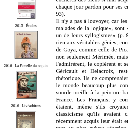
chaque jour pardon pour ses cr
93).
Il n'y a pas à louvoyer, car les
2015 - Études
malades de la logique», sont 
un de leurs syllogismes» (p.
rien aux véritables génies, c
de Goya, comme celle de Picas
non seulement Mérimée, mais 
l'admirèrent, le copièrent et 
2016 - La Femelle du requin
Géricault et Delacroix, res
rhétorique. Ils ne comprenaien
le monde beaucoup plus comp
sourde oreille à la peinture 
France. Les Français, y com
2016 - Livr'arbitres
étaient, même s'ils croyaie
classicisme qu'ils avaient 
récemment acquis leur était en 