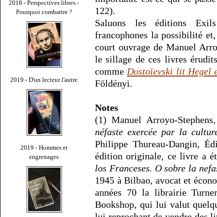
2018 - Perspectives libres -
122).
Pourquoi combattre ?
Saluons les éditions Exi
francophones la possibilité et,
court ouvrage de Manuel Arroy
le sillage de ces livres érudit
comme
Dostoïevski lit Hegel 
2019 - D'un lecteur l'autre
Földényi.
Notes
(1) Manuel Arroyo-Stephens
néfaste exercée par la cultur
Philippe Thureau-Dangin, Édi
2019 - Hommes et
édition originale, ce livre a 
engrenages
los Franceses. O sobre la nefa
1945 à Bilbao, avocat et écono
années 70 la librairie Turn
Bookshop, qui lui valut quelq
lui reprochant de vendre des liv