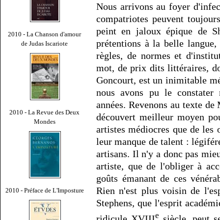
Nous arrivons au foyer d'infec
compatriotes peuvent toujours
peint en jaloux épique de Sh
2010 - La Chanson d'amour
prétentions à la belle langue,
de Judas Iscariote
règles, de normes et d'institu
mot, de prix dits littéraires, d
Goncourt, est un inimitable m
nous avons pu le constater 
années. Revenons au texte de
2010 - La Revue des Deux
découvert meilleur moyen pour
Mondes
artistes médiocres que de les 
leur manque de talent : légifére
artisans. Il n'y a donc pas mieu
artiste, que de l'obliger à ac
goûts émanant de ces vénérab
Rien n'est plus voisin de l'e
2010 - Préface de L'Imposture
Stephens, que l'esprit académi
e
ridicule XVIII
siècle, peut s