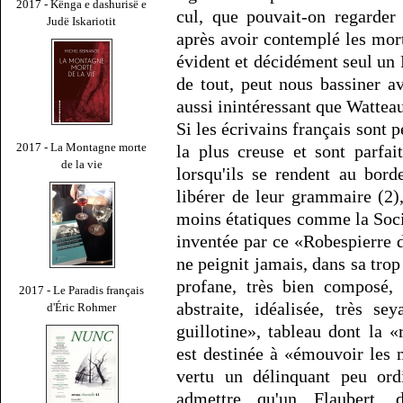
2017 - Kënga e dashurisë e
cul, que pouvait-on regarder
Judë Iskariotit
après avoir contemplé les mor
évident et décidément seul un 
de tout, peut nous bassiner av
aussi inintéressant que Watteau
Si les écrivains français sont 
2017 - La Montagne morte
la plus creuse et sont parfa
de la vie
lorsqu'ils se rendent au bor
libérer de leur grammaire (2)
moins étatiques comme la Socié
inventée par ce «Robespierre 
ne peignit jamais, dans sa tr
profane, très bien composé, 
2017 - Le Paradis français
abstraite, idéalisée, très se
d'Éric Rohmer
guillotine», tableau dont la 
est destinée à «émouvoir les
vertu un délinquant peu ord
admettre qu'un Flaubert, 