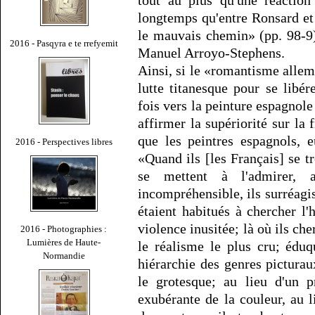
tout au plus qu'une réaction 
longtemps qu'entre Ronsard et R
le mauvais chemin» (pp. 98-9),
2016 - Pasqyra e te rrefyemit
Manuel Arroyo-Stephens.
Ainsi, si le «romantisme allem
lutte titanesque pour se libér
fois vers la peinture espagnole
affirmer la supériorité sur la 
que les peintres espagnols, 
2016 - Perspectives libres
«Quand ils [les Français] se t
se mettent à l'admirer, 
incompréhensible, ils surréagis
étaient habitués à chercher l'
violence inusitée; là où ils che
2016 - Photographies :
Lumières de Haute-
le réalisme le plus cru; édu
Normandie
hiérarchie des genres picturau
le grotesque; au lieu d'un p
exubérante de la couleur, au 