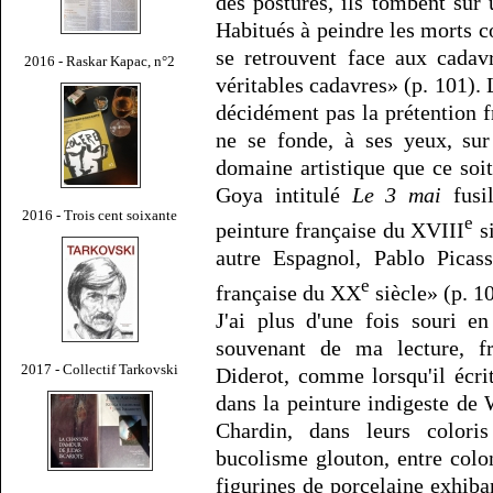
des postures, ils tombent sur
Habitués à peindre les morts co
se retrouvent face aux cadav
2016 - Raskar Kapac, n°2
véritables cadavres» (p. 101). L
décidément pas la prétention f
ne se fonde, à ses yeux, sur
domaine artistique que ce soit
Goya intitulé
Le 3 mai
fusil
2016 - Trois cent soixante
e
peinture française du XVIII
si
autre Espagnol, Pablo Picass
e
française du XX
siècle» (p. 1
J'ai plus d'une fois souri e
souvenant de ma lecture, 
2017 - Collectif Tarkovski
Diderot, comme lorsqu'il écr
dans la peinture indigeste de
Chardin, dans leurs colori
bucolisme glouton, entre colo
figurines de porcelaine exhibant