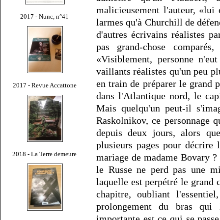
malicieusement l'auteur, «lui 
2017 - Nunc, n°41
larmes qu'à Churchill de défen
d'autres écrivains réalistes p
pas grand-chose comparés,
«Visiblement, personne n'eut 
vaillants réalistes qu'un peu p
en train de préparer le grand p
2017 - Revue Accattone
dans l'Atlantique nord, le ca
Mais quelqu'un peut-il s'ima
Raskolnikov, ce personnage q
depuis deux jours, alors qu
plusieurs pages pour décrire 
2018 - La Terre demeure
mariage de madame Bovary ? F
le Russe ne perd pas une min
laquelle est perpétré le grand 
chapitre, oubliant l'essenti
prolongement du bras qui 
importante est ce qui se passe