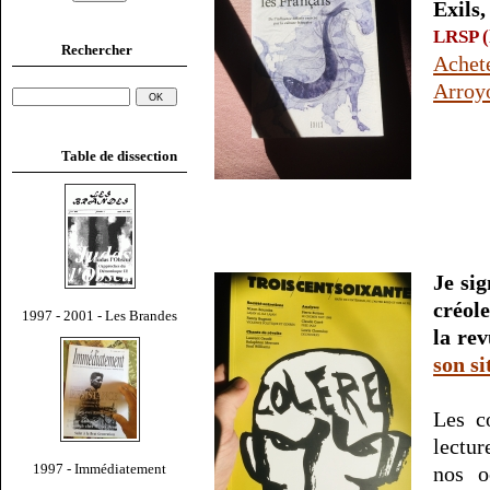
Exils,
LRSP (l
Rechercher
Ache
Arroy
Table de dissection
Je sig
créol
1997 - 2001 - Les Brandes
la re
son si
Les c
lectur
1997 - Immédiatement
nos o