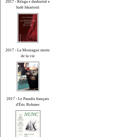
2017 - Kënga e dashurisë e
Judë Iskariotit
2017 - La Montagne morte
de la vie
2017 - Le Paradis français
d'Éric Rohmer