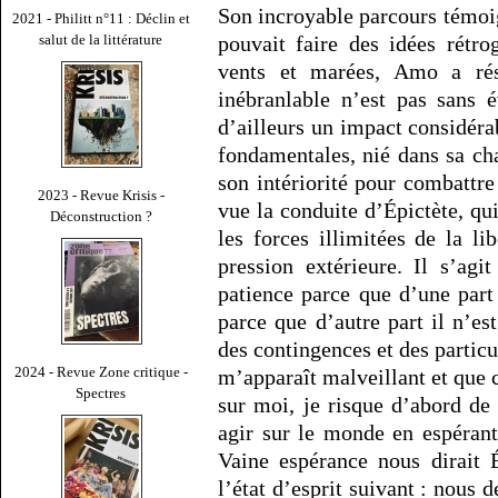
Son incroyable parcours témoig
2021 - Philitt n°11 : Déclin et
salut de la littérature
pouvait faire des idées rétro
vents et marées, Amo a rés
inébranlable n’est pas sans 
d’ailleurs un impact considérab
fondamentales, nié dans sa ch
son intériorité pour combattre 
2023 - Revue Krisis -
vue la conduite d’Épictète, qu
Déconstruction ?
les forces illimitées de la li
pression extérieure. Il s’ag
patience parce que d’une part 
parce que d’autre part il n’es
des contingences et des particu
2024 - Revue Zone critique -
m’apparaît malveillant et que 
Spectres
sur moi, je risque d’abord de
agir sur le monde en espérant
Vaine espérance nous dirait É
l’état d’esprit suivant : nous