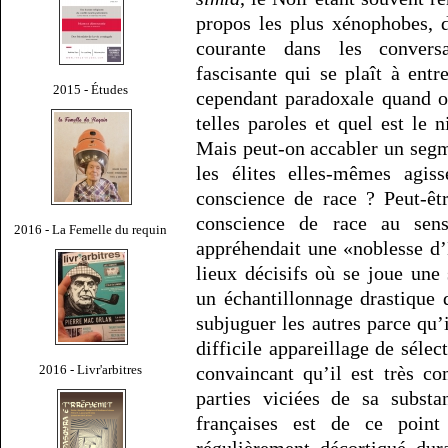
propos les plus xénophobes, 
courante dans les convers
fascisante qui se plaît à entr
2015 - Études
cependant paradoxale quand on
telles paroles et quel est le 
Mais peut-on accabler un segm
les élites elles-mêmes agiss
conscience de race ? Peut-êtr
conscience de race au sen
2016 - La Femelle du requin
appréhendait une «noblesse d’
lieux décisifs où se joue une 
un échantillonnage drastique 
subjuguer les autres parce qu’
difficile appareillage de séle
2016 - Livr'arbitres
convaincant qu’il est très co
parties viciées de sa subst
françaises est de ce poin