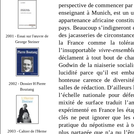
perspective de commencer par
enseignant à Munich, est un u
appartenance africaine constit
pays. Beaucoup s’indigneront 
des jacasseries de circonstanc
2001 - Essai sur l'œuvre de
la France comme la toléranc
George Steiner
l’insupportable
vivre-ensembl
déclament à tout bout de cha
Godwin de la niaiserie social
lucidité parce qu’il est emb
honteuse carence de diversit
2002 - Dossier H Pierre
salles de rédaction. D’ailleurs l
Boutang
l’échelle nationale pour déf
mixité de surface traduit l’
expérimenté en France les éta
clés ne peut ignorer que les 
pratique du népotisme est à 
plus partagée que n’a pu l’êt
2003 - Cahier de l'Herne