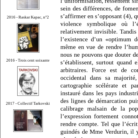
l’uniformisation, ressentent s
sein des différences, de fomen
s’affirmer en s’opposant (4), q
2016 - Raskar Kapac, n°2
violence symbolique où l’
relativement invisible. Tandi
l’existence d’un «optimum de
même en vue de rendre l’human
nous ne pouvons que douter de
2016 - Trois cent soixante
s’établissent, surtout quand 
arbitraires. Force est de c
occidental dans sa majorité,
cartographie scélérate et pa
instauré dans les pays industr
des lignes de démarcation pui
2017 - Collectif Tarkovski
calibrage malsain de la po
l’expression fortement conn
rendre compte. Tel que l’écri
guindés de Mme Verdurin, il y