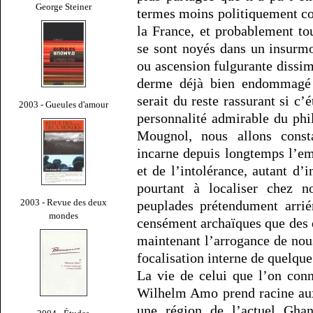
George Steiner
termes moins politiquement cor
la France, et probablement to
se sont noyés dans un insurmo
ou ascension fulgurante dissi
derme déjà bien endommagé 
serait du reste rassurant si c’
2003 - Gueules d'amour
personnalité admirable du ph
Mougnol, nous allons const
incarne depuis longtemps l’em
et de l’intolérance, autant d’i
pourtant à localiser chez no
2003 - Revue des deux
peuplades prétendument arriér
mondes
censément archaïques que des é
maintenant l’arrogance de nous
focalisation interne de quelqu
La vie de celui que l’on con
Wilhelm Amo prend racine aux
une région de l’actuel Ghan