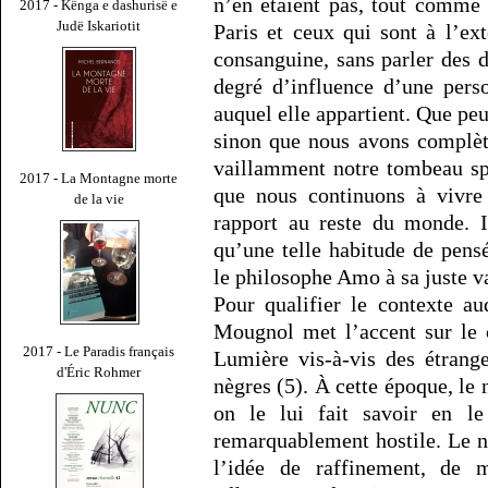
n’en étaient pas, tout comme 
2017 - Kënga e dashurisë e
Judë Iskariotit
Paris et ceux qui sont à l’ext
consanguine, sans parler des d
degré d’influence d’une pers
auquel elle appartient. Que peu
sinon que nous avons complèt
vaillamment notre tombeau spi
2017 - La Montagne morte
que nous continuons à vivre 
de la vie
rapport au reste du monde. Il
qu’une telle habitude de pens
le philosophe Amo à sa juste v
Pour qualifier le contexte a
Mougnol met l’accent sur le 
2017 - Le Paradis français
Lumière vis-à-vis des étrang
d'Éric Rohmer
nègres (5). À cette époque, le 
on le lui fait savoir en l
remarquablement hostile. Le n
l’idée de raffinement, de m