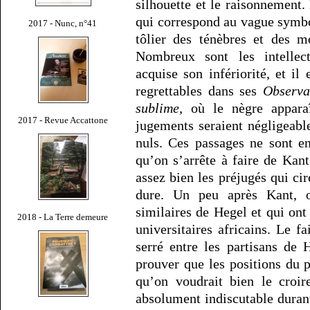
silhouette et le raisonnement
qui correspond au vague symbol
2017 - Nunc, n°41
tôlier des ténèbres et des m
Nombreux sont les intellec
acquise son infériorité, et i
regrettables dans ses
Observa
sublime
, où le nègre appar
2017 - Revue Accattone
jugements seraient négligeabl
nuls. Ces passages ne sont e
qu’on s’arrête à faire de Kant 
assez bien les préjugés qui cir
dure. Un peu après Kant, o
similaires de Hegel et qui on
2018 - La Terre demeure
universitaires africains. Le 
serré entre les partisans de 
prouver que les positions du 
qu’on voudrait bien le croir
absolument indiscutable durant