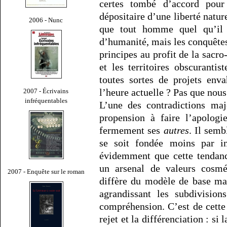
certes tombé d’accord pour
dépositaire d’une liberté natur
2006 - Nunc
que tout homme quel qu’il 
d’humanité, mais les conquêtes
principes au profit de la sacro
et les territoires obscurantis
toutes sortes de projets env
l’heure actuelle ? Pas que nous
2007 - Écrivains
infréquentables
L’une des contradictions maj
propension à faire l’apologi
fermement ses
autres
. Il semb
se soit fondée moins par in
évidemment que cette tendanc
un arsenal de valeurs cosmé
2007 - Enquête sur le roman
diffère du modèle de base mai
agrandissant les subdivisio
compréhension. C’est de cette 
rejet et la différenciation : si