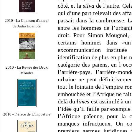
côté, et la
silva
de l’autre. Cel
qui d’une part relevait des affai
passait dans la cambrousse. L
2010 - La Chanson d'amour
de Judas Iscariote
entre les hommes de l’urbani
droit. Pour Simon Mougnol, i
certains hommes dans «un
excommunication instituée
identification de plus en plus
catégorie des païens, en l’oc
2010 - La Revue des Deux
l’arrière-pays, l’arrière-mon
Mondes
urbaine ne peut définitiveme
tout le lointain de l’empire r
embouchée et l’Afrique ne fait 
delà du
limes
est assimilé à un
l’idée qu’il faille par exempl
2010 - Préface de L'Imposture
l’Afrique païenne, pour la c
manques infructueux. On c
premiers germes juridiques 