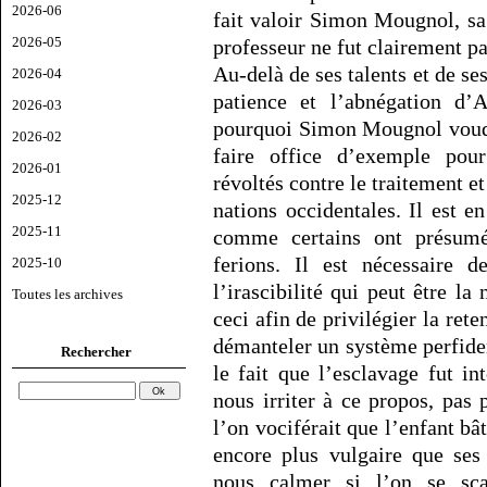
2026-06
fait valoir Simon Mougnol, sa
2026-05
professeur ne fut clairement p
Au-delà de ses talents et de ses
2026-04
patience et l’abnégation d’
2026-03
pourquoi Simon Mougnol voudr
2026-02
faire office d’exemple pour
2026-01
révoltés contre le traitement et
2025-12
nations occidentales. Il est e
2025-11
comme certains ont présum
ferions. Il est nécessaire d
2025-10
l’irascibilité qui peut être la
Toutes les archives
ceci afin de privilégier la ret
démanteler un système perfide
Rechercher
le fait que l’esclavage fut in
nous irriter à ce propos, pas
l’on vociférait que l’enfant bât
encore plus vulgaire que ses 
nous calmer si l’on se sca