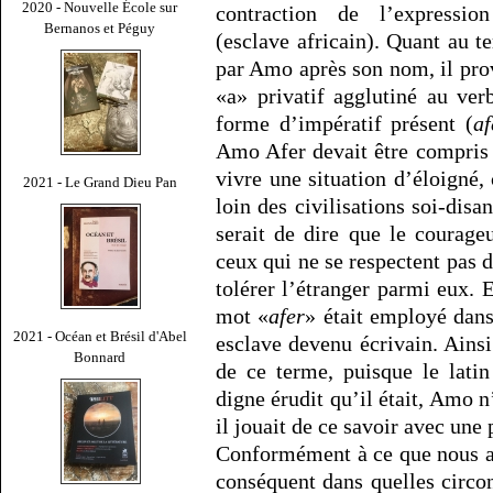
2020 - Nouvelle École sur
contraction de l’expressi
Bernanos et Péguy
(esclave africain). Quant au t
par Amo après son nom, il provi
«a» privatif agglutiné au ve
forme d’impératif présent (
af
Amo Afer devait être compris 
vivre une situation d’éloigné, 
2021 - Le Grand Dieu Pan
loin des civilisations soi-disa
serait de dire que le courage
ceux qui ne se respectent pas d
tolérer l’étranger parmi eux. E
mot «
afer
» était employé dans
2021 - Océan et Brésil d'Abel
esclave devenu écrivain. Ainsi
Bonnard
de ce terme, puisque le lati
digne érudit qu’il était, Amo n
il jouait de ce savoir avec une 
Conformément à ce que nous a
conséquent dans quelles circo