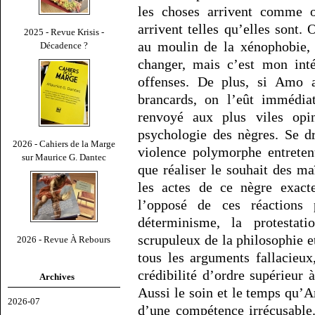
les choses arrivent comme o
arrivent telles qu’elles sont.
2025 - Revue Krisis -
au moulin de la xénophobie, 
Décadence ?
changer, mais c’est mon inté
offenses. De plus, si Amo a
brancards, on l’eût immédiat
renvoyé aux plus viles opi
psychologie des nègres. Se d
2026 - Cahiers de la Marge
violence polymorphe entreten
sur Maurice G. Dantec
que réaliser le souhait des ma
les actes de ce nègre exact
l’opposé de ces réactions 
déterminisme, la protestati
scrupuleux de la philosophie e
2026 - Revue À Rebours
tous les arguments fallacieux
crédibilité d’ordre supérieur 
Archives
Aussi le soin et le temps qu’A
2026-07
d’une compétence irrécusable.