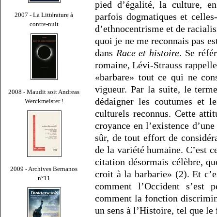
pied d’égalité, la culture, e
parfois dogmatiques et celles
2007 - La Littérature à
contre-nuit
d’ethnocentrisme et de raciali
quoi je ne me reconnais pas es
dans
Race et histoire
. Se réfé
romaine, Lévi-Strauss rappell
«barbare» tout ce qui ne con
vigueur. Par la suite, le ter
2008 - Maudit soit Andreas
dédaigner les coutumes et le
Werckmeister !
culturels reconnus. Cette atti
croyance en l’existence d’une 
sûr, de tout effort de consid
de la variété humaine. C’est ce
citation désormais célèbre, qu
2009 - Archives Bernanos
croit à la barbarie» (2). Et c
n°11
comment l’Occident s’est p
comment la fonction discrimin
un sens à l’Histoire, tel que le