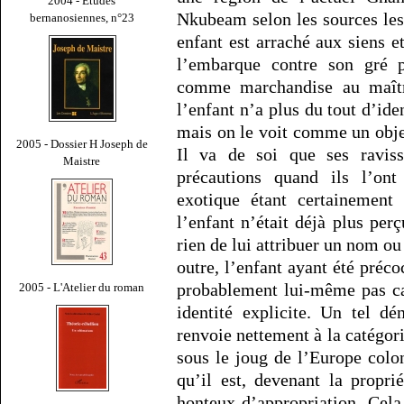
2004 - Études
Nkubeam selon les sources les
bernanosiennes, n°23
enfant est arraché aux siens et
l’embarque contre son gré 
comme marchandise au maîtr
l’enfant n’a plus du tout d’ide
mais on le voit comme un objet
2005 - Dossier H Joseph de
Il va de soi que ses ravis
Maistre
précautions quand ils l’ont
exotique étant certainement
l’enfant n’était déjà plus perç
rien de lui attribuer un nom ou
outre, l’enfant ayant été préco
probablement lui-même pas ca
2005 - L'Atelier du roman
identité explicite. Un tel d
renvoie nettement à la catégori
sous le joug de l’Europe colon
qu’il est, devenant la propri
honteux d’appropriation. Cela