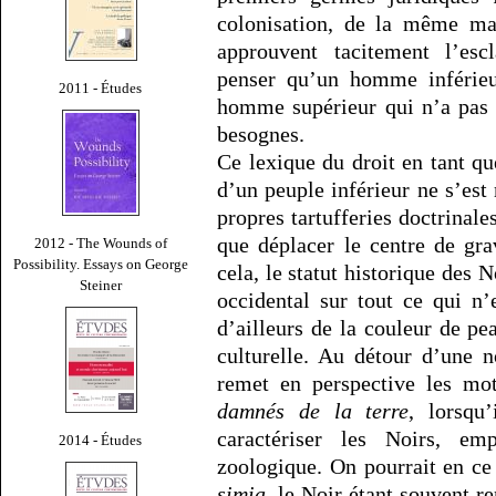
colonisation, de la même man
approuvent tacitement l’es
penser qu’un homme inférieu
2011 - Études
homme supérieur qui n’a pas 
besognes.
Ce lexique du droit en tant qu
d’un peuple inférieur ne s’es
propres tartufferies doctrinale
que déplacer le centre de gra
2012 - The Wounds of
Possibility. Essays on George
cela, le statut historique des
Steiner
occidental sur tout ce qui n’
d’ailleurs de la couleur de p
culturelle. Au détour d’une
remet en perspective les mo
damnés de la terre
, lorsqu
caractériser les Noirs, e
2014 - Études
zoologique. On pourrait en ce
simia
, le Noir étant souvent r