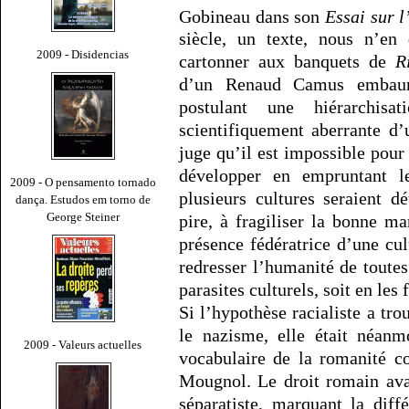
Gobineau dans son
Essai sur l
siècle, un texte, nous n’en
2009 - Disidencias
cartonner aux banquets de
R
d’un Renaud Camus embaum
postulant une hiérarchisa
scientifiquement aberrante d’u
juge qu’il est impossible pour
développer en empruntant l
2009 - O pensamento tornado
plusieurs cultures seraient dé
dança. Estudos em torno de
George Steiner
pire, à fragiliser la bonne m
présence fédératrice d’une cul
redresser l’humanité de toutes
parasites culturels, soit en les 
Si l’hypothèse racialiste a t
le nazisme, elle était néanm
2009 - Valeurs actuelles
vocabulaire de la romanité c
Mougnol. Le droit romain avai
séparatiste, marquant la diffé