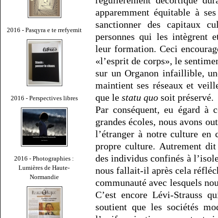
régulièrement décortiqué dura
apparemment équitable à ses 
sanctionner des capitaux cu
2016 - Pasqyra e te rrefyemit
personnes qui les intègrent e
leur formation. Ceci encoura
«l’esprit de corps», le sentime
sur un Organon infaillible, un
maintient ses réseaux et vei
que le
statu quo
soit préservé.
2016 - Perspectives libres
Par conséquent, eu égard à c
grandes écoles, nous avons out
l’étranger à notre culture en
propre culture. Autrement dit
des individus confinés à l’isol
2016 - Photographies :
Lumières de Haute-
nous fallait-il après cela réflé
Normandie
communauté avec lesquels nou
C’est encore Lévi-Strauss qu
soutient que les sociétés mo