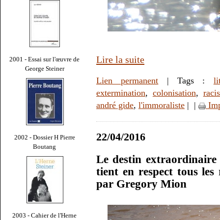
Lire la suite
2001 - Essai sur l'œuvre de
George Steiner
Lien permanent
| Tags :
li
extermination
,
colonisation
,
raci
andré gide
,
l'immoraliste
|
|
Imp
22/04/2016
2002 - Dossier H Pierre
Boutang
Le destin extraordinaire
tient en respect tous les
par Gregory Mion
2003 - Cahier de l'Herne