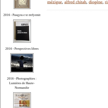
mézigue
,
alfred chitah
,
diogène
,
r
2016 - Pasqyra e te rrefyemit
2016 - Perspectives libres
2016 - Photographies :
Lumières de Haute-
Normandie