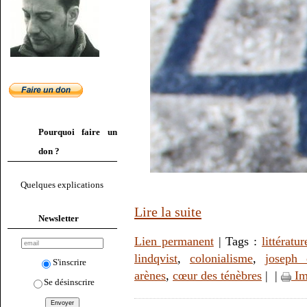
Pourquoi faire un
don ?
Quelques explications
Lire la suite
Newsletter
Lien permanent
| Tags :
littératur
lindqvist
,
colonialisme
,
joseph 
S'inscrire
arènes
,
cœur des ténèbres
|
|
Im
Se désinscrire