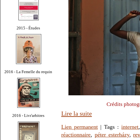
2015 - Études
2016 - La Femelle du requin
Crédits photog
Lire la suite
2016 - Livr'arbitres
Lien permanent
| Tags :
internet
réactionnaire
,
péter esterházy
,
re