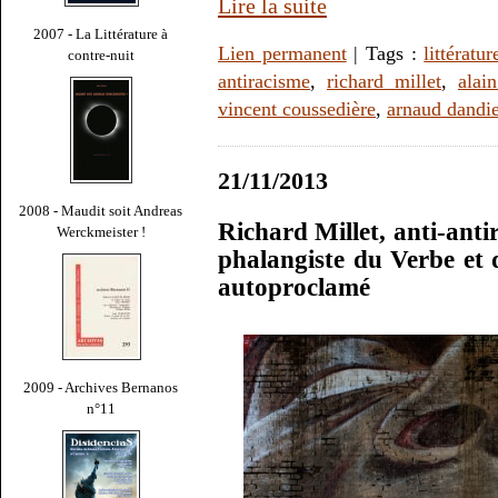
Lire la suite
2007 - La Littérature à
Lien permanent
| Tags :
littératur
contre-nuit
antiracisme
,
richard millet
,
alain
vincent coussedière
,
arnaud dandi
21/11/2013
2008 - Maudit soit Andreas
Richard Millet, anti-antir
Werckmeister !
phalangiste du Verbe et 
autoproclamé
2009 - Archives Bernanos
n°11