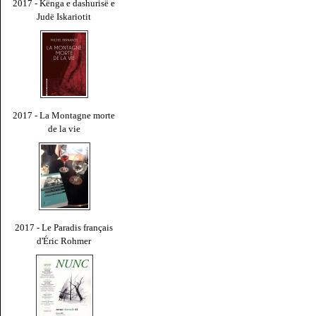
2017 - Kënga e dashurisë e
Judë Iskariotit
2017 - La Montagne morte
de la vie
2017 - Le Paradis français
d'Éric Rohmer