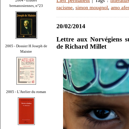
Lien permanent
| Tags :
littératur
2004 - Études
bernanosiennes, n°23
racisme
,
simon mougnol
,
amo afer
20/02/2014
Lettre aux Norvégiens sur
de Richard Millet
2005 - Dossier H Joseph de
Maistre
2005 - L'Atelier du roman