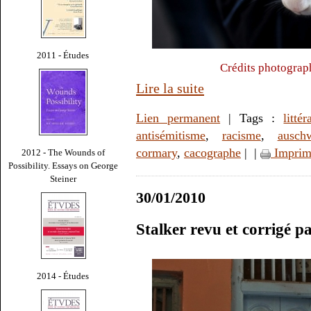
2011 - Études
Crédits photograp
Lire la suite
Lien permanent
| Tags :
littér
antisémitisme
,
racisme
,
auschw
cormary
,
cacographe
|
|
Imprim
2012 - The Wounds of
Possibility. Essays on George
Steiner
30/01/2010
Stalker revu et corrigé 
2014 - Études