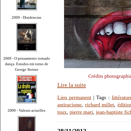
2009 - Disidencias
2009 - O pensamento tornado
dança. Estudos em torno de
George Steiner
Crédits photographiq
Lire la suite
Lien permanent
| Tags :
littératur
antiracisme
,
richard millet
,
éditio
2009 - Valeurs actuelles
toux
,
pierre mari
,
jean-baptiste fic
28/11/2012