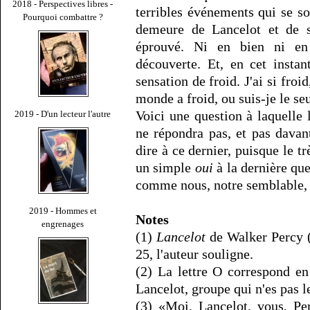
2018 - Perspectives libres -
terribles événements qui se so
Pourquoi combattre ?
demeure de Lancelot et de sa
éprouvé. Ni en bien ni e
découverte. Et, en cet insta
sensation de froid. J'ai si froi
monde a froid, ou suis-je le seu
Voici une question à laquell
2019 - D'un lecteur l'autre
ne répondra pas, et pas davan
dire à ce dernier, puisque le 
un simple
oui
à la dernière qu
comme nous, notre semblable, n
2019 - Hommes et
Notes
engrenages
(1)
Lancelot
de Walker Percy (
25, l'auteur souligne.
(2) La lettre O correspond en
Lancelot, groupe qui n'es pas le
(3) «Moi, Lancelot, vous, Per