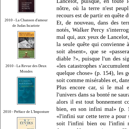
Lancelot, puisque, en toute 
nôtre, où la terre n'est peu
recours est de partir en quête 
2010 - La Chanson d'amour
Et, de nouveau, dans des te
de Judas Iscariote
notés, Walker Percy s'interrog
mal qui, aux yeux de Lancelot,
la seule quête qui convienne à
soit absent», que se «passera
diable ?», puisque l'un des si
«les catastrophes s'accumulen
2010 - La Revue des Deux
Mondes
quelque chose» (p. 154), les 
soit comme misérables et, dans 
Plus encore car, si le mal e
l'univers dans sa bonté ne saur
alors il est tout bonnement c
bien, en son infini mal» (p.
2010 - Préface de L'Imposture
«l'infini sur cette terre a pou
soit l'infini bien ou l'infin