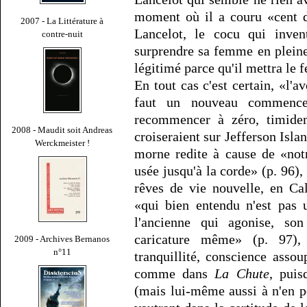
moment où il a couru «cent d
2007 - La Littérature à
Lancelot, le cocu qui inven
contre-nuit
surprendre sa femme en pleine
légitimé parce qu'il mettra le
En tout cas c'est certain, «l'a
faut un nouveau commence
recommencer à zéro, timide
2008 - Maudit soit Andreas
croiseraient sur Jefferson Islan
Werckmeister !
morne redite à cause de «notr
usée jusqu'à la corde» (p. 96),
rêves de vie nouvelle, en Ca
«qui bien entendu n'est pas 
l'ancienne qui agonise, son
caricature même» (p. 97), 
2009 - Archives Bernanos
n°11
tranquillité, conscience ass
comme dans
La Chute
, puis
(mais lui-même aussi à n'en p