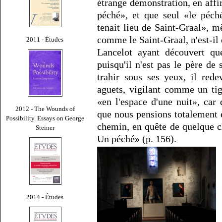
étrange démonstration, en affir
péché», et que seul «le péché
tenait lieu de Saint-Graal», m
comme le Saint-Graal, n'est-il
2011 - Études
Lancelot ayant découvert qu
puisqu'il n'est pas le père de 
trahir sous ses yeux, il rede
aguets, vigilant comme un ti
«en l'espace d'une nuit», car
2012 - The Wounds of
que nous pensions totalement é
Possibility. Essays on George
chemin, en quête de quelque c
Steiner
Un péché» (p. 156).
2014 - Études