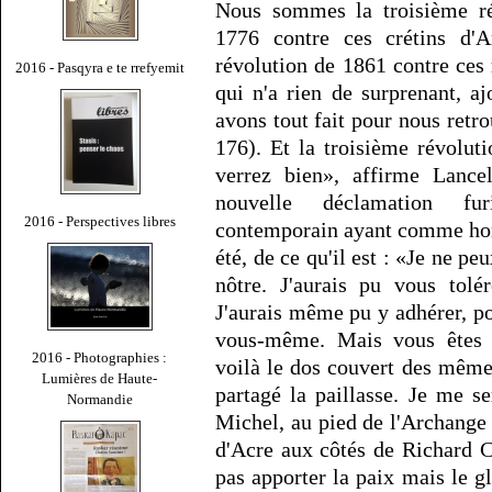
Nous sommes la troisième ré
1776 contre ces crétins d'
révolution de 1861 contre ces 
2016 - Pasqyra e te rrefyemit
qui n'a rien de surprenant, a
avons tout fait pour nous retro
176). Et la troisième révoluti
verrez bien», affirme Lance
nouvelle déclamation fur
2016 - Perspectives libres
contemporain ayant comme hont
été, de ce qu'il est : «Je ne pe
nôtre. J'aurais pu vous tolé
J'aurais même pu y adhérer, po
vous-même. Mais vous êtes d
2016 - Photographies :
voilà le dos couvert des même
Lumières de Haute-
partagé la paillasse. Je me s
Normandie
Michel, au pied de l'Archange
d'Acre aux côtés de Richard 
pas apporter la paix mais le gl