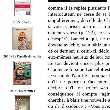
comme il le répète plusieurs f
interlocuteur, ne cesse de se 
singulièrement, de celle du Ch
2015 - Études
si votre Christ était roi, si t
étaient vraies» (p. 172), ce se
désespéré, Lancelot qui, ne t
époque avachie, veut bâtir un 
de ce dernier, si celui-ci, déci
eux-mêmes heureux de leur con
2016 - La Femelle du requin
Le ton devient encore plus pr
Clamence lorsque Lancelot est
le sceau de l'amitié sinon par 
qu'il ne pourra qu'accepter 
déclare qu'il ne tolère «e
2016 - Livr'arbitres
conséquence, il compte «agir
chercher à bâtir une nouvelle a
ou de dissidence : «Vous ave