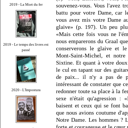
2019 - La Mort du fer
souvenez-vous. Vous l'avez tr
battu pour votre Dame, car le
vous avez mis votre Dame au 
glaive» (p. 197). Un peu plu
«Mais cette fois vous ne l'é
nous emparerons du Graal que
2019 - Le temps des livres est
conserverons le glaive et le
passé
Mont-Saint-Michel, et notre 
Sixtine. Et quant à votre dou
le cul en tapant sur des guitar
de paix... il n'y a pas de p
intéressant de constater que ce
2020 - L'Impostura
redonner toute sa place à la f
sexe n'était qu'agression : 
baisent et ceux qui se font ba
que nous avions coutume d'ap
Notre Dame. Les hommes ? Les
forte et courageuse et le cœur