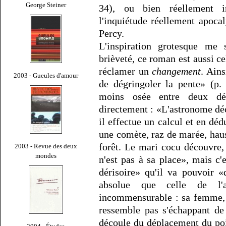
George Steiner
34), ou bien réellement i
l'inquiétude réellement apoca
Percy.
L'inspiration grotesque me
brièveté, ce roman est aussi ce
réclamer un
changement
. Ain
2003 - Gueules d'amour
de dégringoler la pente» (p.
moins osée entre deux déc
directement : «L'astronome déc
il effectue un calcul et en dédu
une comète, raz de marée, hau
forêt. Le mari cocu découvre, 
2003 - Revue des deux
mondes
n'est pas à sa place», mais c'e
dérisoire» qu'il va pouvoir «
absolue que celle de l'
incommensurable : sa femme, l
ressemble pas s'échappant d
découle du déplacement du poi