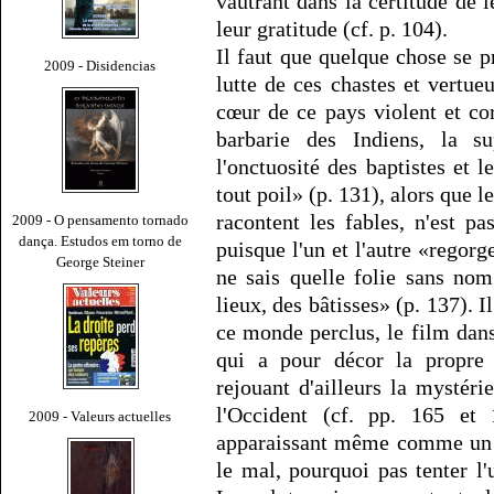
vautrant dans la certitude de l
leur gratitude (cf. p. 104).
Il faut que quelque chose se p
2009 - Disidencias
lutte de ces chastes et vertue
cœur de ce pays violent et co
barbarie des Indiens, la su
l'onctuosité des baptistes et 
tout poil» (p. 131), alors que 
racontent les fables, n'est p
2009 - O pensamento tornado
dança. Estudos em torno de
puisque l'un et l'autre «rego
George Steiner
ne sais quelle folie sans nom
lieux, des bâtisses» (p. 137). I
ce monde perclus, le film dan
qui a pour décor la propre 
rejouant d'ailleurs la mystér
l'Occident (cf. pp. 165 et
2009 - Valeurs actuelles
apparaissant même comme un n
le mal, pourquoi pas tenter l'