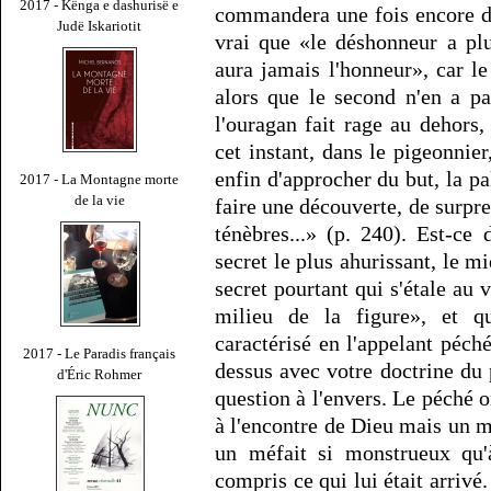
2017 - Kënga e dashurisë e
commandera une fois encore d'é
Judë Iskariotit
vrai que «le déshonneur a pl
aura jamais l'honneur», car le
alors que le second n'en a pa
l'ouragan fait rage au dehors,
cet instant, dans le pigeonnier
enfin d'approcher du but, la pal
2017 - La Montagne morte
de la vie
faire une découverte, de surpr
ténèbres...» (p. 240). Est-ce 
secret le plus ahurissant, le m
secret pourtant qui s'étale au 
milieu de la figure», et qu
caractérisé en l'appelant péch
2017 - Le Paradis français
dessus avec votre doctrine du 
d'Éric Rohmer
question à l'envers. Le péché 
à l'encontre de Dieu mais un m
un méfait si monstrueux qu'
compris ce qui lui était arrivé