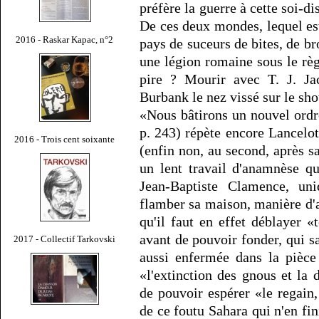
préfère la guerre à cette soi-d
De ces deux mondes, lequel es
2016 - Raskar Kapac, n°2
pays de suceurs de bites, de br
une légion romaine sous le rè
pire ? Mourir avec T. J. Ja
Burbank le nez vissé sur le sh
«Nous bâtirons un nouvel ordre
p. 243) répète encore Lancelot
2016 - Trois cent soixante
(enfin non, au second, après s
un lent travail d'anamnèse q
Jean-Baptiste Clamence, uni
flamber sa maison, manière d'
qu'il faut en effet déblayer «
avant de pouvoir fonder, qui s
2017 - Collectif Tarkovski
aussi enfermée dans la pièce
«l'extinction des gnous et la
de pouvoir espérer «le regain, 
de ce foutu Sahara qui n'en fin