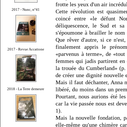
frotte les yeux d'un air incrédu
2017 - Nunc, n°41
Cette révolution est quasimen
coincé entre «le défunt No
déliquescence, le Sud et sa 
s'époumone à brailler le nom 
Que rêver d'autre, si ce n'est
finalement appris le prénom
2017 - Revue Accattone
«parvenus à terme», de «tout
femmes qui jadis partirent en 
la trouée du Cumberland» (p.
de créer une dignité nouvelle
Mais il faut déchanter, Anna 
libéré, du moins dans un prem
2018 - La Terre demeure
Pourtant, nous aurions été les
car la vie passée nous est dev
1).
Mais la nouvelle fondation, pa
elle-même qu'une chimère car 