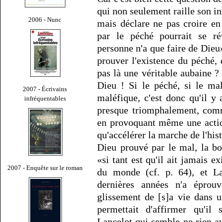
qui non seulement raille son int
2006 - Nunc
mais déclare ne pas croire en
par le péché pourrait se r
personne n'a que faire de Dieu»
prouver l'existence du péché,
pas là une véritable aubaine ?
Dieu ! Si le péché, si le mal
2007 - Écrivains
maléfique, c'est donc qu'il y
infréquentables
presque triomphalement, comme
en provoquant même une actio
qu'accélérer la marche de l'his
Dieu prouvé par le mal, la b
«si tant est qu'il ait jamais ex
2007 - Enquête sur le roman
du monde (cf. p. 64), et La
dernières années n'a éprouv
glissement de [s]a vie dans u
permettait d'affirmer qu'il
Lancelot qui semble ne rien av