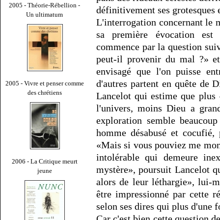
2005 - Théorie-Rébellion -
définitivement ses grotesques 
Un ultimatum
L'interrogation concernant le 
sa première évocation est 
commence par la question suiva
peut-il provenir du mal ?» e
envisagé que l'on puisse e
d'autres partent en quête de D
2005 - Vivre et penser comme
des chrétiens
Lancelot qui estime que plus «
l'univers, moins Dieu a gran
exploration semble beaucoup 
homme désabusé et cocufié, p
«Mais si vous pouviez me mon
intolérable qui demeure inex
2006 - La Critique meurt
mystère», poursuit Lancelot q
jeune
alors de leur léthargie», lui
être impressionné par cette r
selon ses dires qui plus d'une f
Car c'est bien cette question de