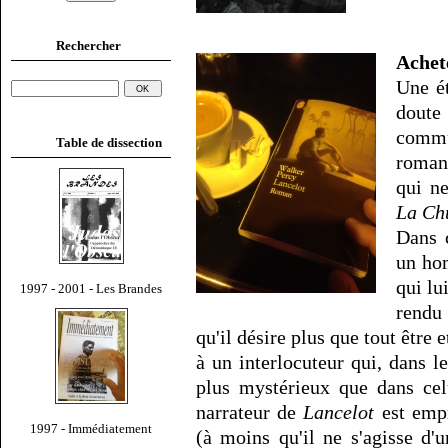
Rechercher
Ache
Une é
doute
commu
Table de dissection
roman
qui ne
La Ch
Dans c
un ho
qui lu
1997 - 2001 - Les Brandes
rendu 
qu'il désire plus que tout être e
à un interlocuteur qui, dans 
plus mystérieux que dans ce
narrateur de
Lancelot
est empr
1997 - Immédiatement
(à moins qu'il ne s'agisse d