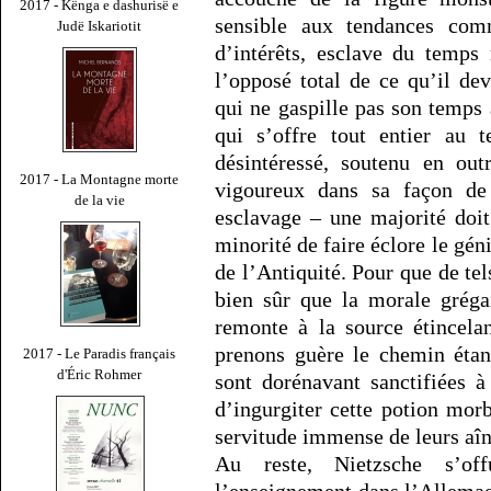
2017 - Kënga e dashurisë e
sensible aux tendances com
Judë Iskariotit
d’intérêts, esclave du temps 
l’opposé total de ce qu’il dev
qui ne gaspille pas son temps 
qui s’offre tout entier au 
désintéressé, soutenu en ou
2017 - La Montagne morte
vigoureux dans sa façon de
de la vie
esclavage – une majorité doit
minorité de faire éclore le géni
de l’Antiquité. Pour que de tels 
bien sûr que la morale grégai
remonte à la source étincela
prenons guère le chemin étan
2017 - Le Paradis français
d'Éric Rohmer
sont dorénavant sanctifiées 
d’ingurgiter cette potion morb
servitude immense de leurs aîn
Au reste, Nietzsche s’of
l’enseignement dans l’Allemagne