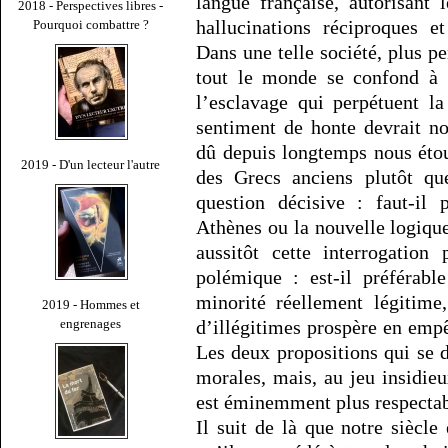
langue française, autorisant
2018 - Perspectives libres -
hallucinations réciproques e
Pourquoi combattre ?
Dans une telle société, plus pe
tout le monde se confond à l
l’esclavage qui perpétuent l
sentiment de honte devrait n
dû depuis longtemps nous étou
2019 - D'un lecteur l'autre
des Grecs anciens plutôt q
question décisive : faut-il 
Athènes ou la nouvelle logiqu
aussitôt cette interrogation
polémique : est-il préférabl
minorité réellement légitime
2019 - Hommes et
d’illégitimes prospère en emp
engrenages
Les deux propositions qui se 
morales, mais, au jeu insidie
est éminemment plus respectab
Il suit de là que notre siècle