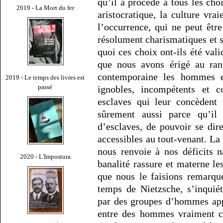
qu’il a procédé à tous les choi
2019 - La Mort du fer
aristocratique, la culture vra
l’occurrence, qui ne peut êtr
résolument charismatiques et s
quoi ces choix ont-ils été vali
que nous avons érigé au rang
contemporaine les hommes e
2019 - Le temps des livres est
passé
ignobles, incompétents et c
esclaves qui leur concèdent 
sûrement aussi parce qu’il 
d’esclaves, de pouvoir se di
accessibles au tout-venant. La 
nous renvoie à nos déficits n
2020 - L'Impostura
banalité rassure et materne les
que nous le faisions remarqu
temps de Nietzsche, s’inquiét
par des groupes d’hommes app
entre des hommes vraiment c