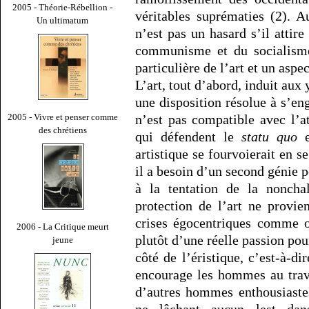
2005 - Théorie-Rébellion -
véritables suprématies (2). A
Un ultimatum
n’est pas un hasard s’il attire
communisme et du socialisme
particulière de l’art et un aspe
L’art, tout d’abord, induit aux
une disposition résolue à s’eng
n’est pas compatible avec l’a
2005 - Vivre et penser comme
des chrétiens
qui défendent le
statu quo
e
artistique se fourvoierait en s
il a besoin d’un second génie p
à la tentation de la noncha
protection de l’art ne provie
crises égocentriques comme o
2006 - La Critique meurt
plutôt d’une réelle passion pou
jeune
côté de l’éristique, c’est-à-d
encourage les hommes au trava
d’autres hommes enthousiastes
ne lâchant aucun lest dan