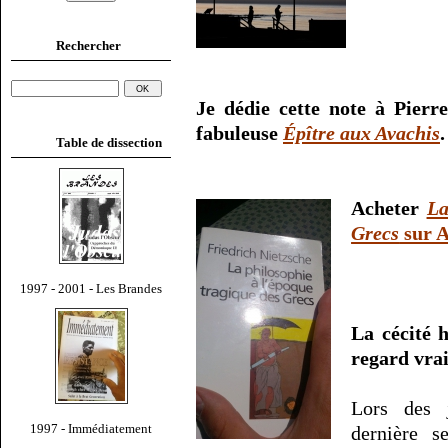
Rechercher
Je dédie cette note à Pierr
fabuleuse
Épître aux Avachis
.
Table de dissection
Acheter
La
Grecs
sur 
1997 - 2001 - Les Brandes
La cécité 
regard vra
Lors des j
1997 - Immédiatement
dernière s