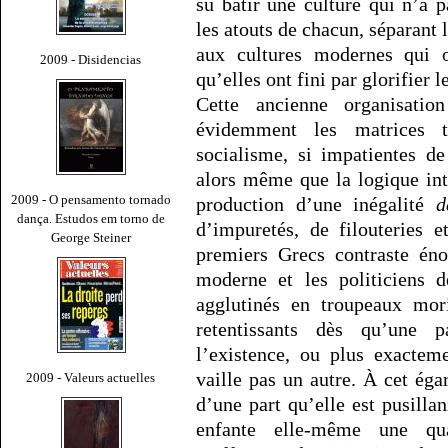
su bâtir une culture qui n’a 
les atouts de chacun, séparant 
aux cultures modernes qui o
2009 - Disidencias
qu’elles ont fini par glorifier l
Cette ancienne organisatio
évidemment les matrices 
socialisme, si impatientes de
alors même que la logique int
2009 - O pensamento tornado
production d’une inégalité
d
dança. Estudos em torno de
d’impuretés, de filouteries 
George Steiner
premiers Grecs contraste én
moderne et les politiciens d
agglutinés en troupeaux mori
retentissants dès qu’une p
l’existence, ou plus exactem
vaille pas un autre. À cet éga
2009 - Valeurs actuelles
d’une part qu’elle est pusilla
enfante elle-même une qua