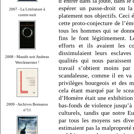
d’entrer dans la joute, dans le
espérer un passe-droit ou la
2007 - La Littérature à
platement nos objectifs. Ceci 
contre-nuit
cette proto-conjecture de l’ém
tous les hommes qui se donne
fins le font légitimement. L
efforts et ils avaient les c
dissimulaient leurs esclaves
2008 - Maudit soit Andreas
qualités qui nous paraissent
Werckmeister !
travail s’obtient moins par
scandaleuse, comme il en va 
privilèges bourgeois et des m
cela étant marqué par le scea
d’Homère était une exhibition 
bas-fonds de violence jusqu’à
2009 - Archives Bernanos
n°11
culturels, tandis que notre 
par tous les moyens ses dive
estimaient pas la malpropreté r