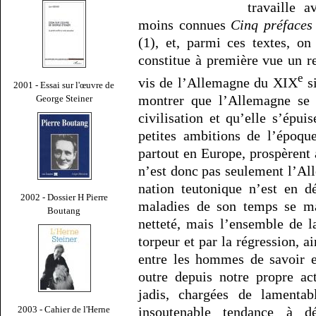
travaille 
moins connues
Cinq préfaces 
(1), et, parmi ces textes, on
constitue à première vue un r
e
vis de l’Allemagne du XIX
si
2001 - Essai sur l'œuvre de
montrer que l’Allemagne se 
George Steiner
civilisation et qu’elle s’épu
petites ambitions de l’époq
partout en Europe, prospèrent
n’est donc pas seulement l’All
nation teutonique n’est en dé
2002 - Dossier H Pierre
maladies de son temps se ma
Boutang
netteté, mais l’ensemble de 
torpeur et par la régression, a
entre les hommes de savoir et
outre depuis notre propre act
jadis, chargées de lamenta
insoutenable tendance à d
2003 - Cahier de l'Herne