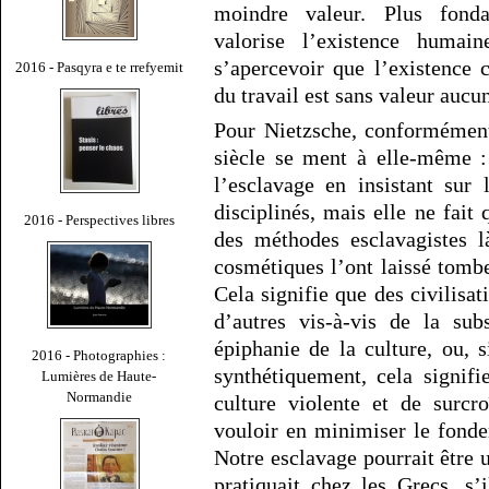
moindre valeur. Plus fond
valorise l’existence huma
s’apercevoir que l’existence 
2016 - Pasqyra e te rrefyemit
du travail est sans valeur aucu
Pour Nietzsche, conformément
siècle se ment à elle-même : 
l’esclavage en insistant sur
disciplinés, mais elle ne fait
2016 - Perspectives libres
des méthodes esclavagistes l
cosmétiques l’ont laissé tomb
Cela signifie que des civilisa
d’autres vis-à-vis de la sub
épiphanie de la culture, ou, 
2016 - Photographies :
synthétiquement, cela signif
Lumières de Haute-
Normandie
culture violente et de surcr
vouloir en minimiser le fonde
Notre esclavage pourrait être ut
pratiquait chez les Grecs, s’