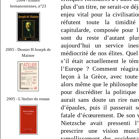
2004 - Études
plus d’un titre, ne serait-ce d
bernanosiennes, n°23
enjeu vital pour la civilisati
réfutent toute la timidité
capitularde, composée pour l’
sont du reste d’autant plu
aujourd’hui un service ine
2005 - Dossier H Joseph de
médiocrité de nos élites. Quel
Maistre
s’il était actuellement le té
l’Europe ? Comment réagirai
leçon à la Grèce, avec toute
alors même que le philosophe 
pour discréditer la politique
aurait sans doute un rire na
2005 - L'Atelier du roman
d’épaules, puis il passerait
fatale d’écœurement. De son v
Nietzsche avait pressenti l
prescrire une vision muscl
ramollissement des occidenta