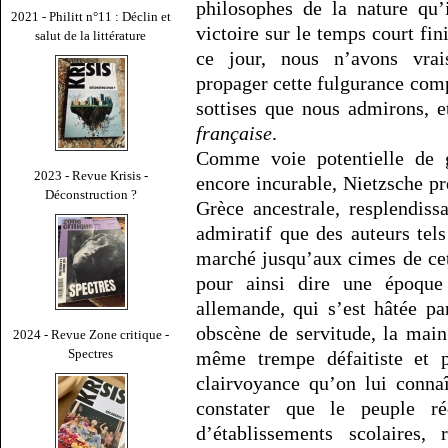
philosophes de la nature qu’
2021 - Philitt n°11 : Déclin et
victoire sur le temps court fin
salut de la littérature
ce jour, nous n’avons vrai
propager cette fulgurance com
sottises que nous admirons, 
française
.
Comme voie potentielle de g
2023 - Revue Krisis -
encore incurable, Nietzsche pr
Déconstruction ?
Grèce ancestrale, resplendiss
admiratif que des auteurs tel
marché jusqu’aux cimes de cett
pour ainsi dire une époque 
allemande, qui s’est hâtée pa
obscène de servitude, la mai
2024 - Revue Zone critique -
Spectres
même trempe défaitiste et p
clairvoyance qu’on lui connaî
constater que le peuple r
d’établissements scolaires,