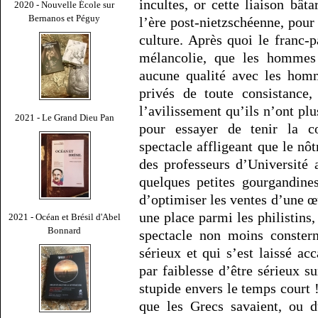
incultes, or cette liaison bât
2020 - Nouvelle École sur
Bernanos et Péguy
l’ère post-nietzschéenne, pour
culture. Après quoi le franc-p
mélancolie, que les hommes 
aucune qualité avec les homm
privés de toute consistance,
l’avilissement qu’ils n’ont plu
2021 - Le Grand Dieu Pan
pour essayer de tenir la c
spectacle affligeant que le nô
des professeurs d’Université a
quelques petites gourgandine
d’optimiser les ventes d’une œu
une place parmi les philistins
2021 - Océan et Brésil d'Abel
Bonnard
spectacle non moins constern
sérieux et qui s’est laissé acc
par faiblesse d’être sérieux s
stupide envers le temps court !
que les Grecs savaient, ou d