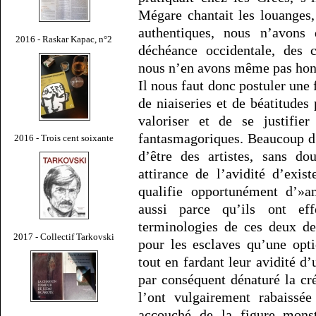
Mégare chantait les louanges,
authentiques, nous n’avons 
2016 - Raskar Kapac, n°2
déchéance occidentale, des c
nous n’en avons même pas hon
Il nous faut donc postuler une 
de niaiseries et de béatitudes
valoriser et de se justifi
fantasmagoriques. Beaucoup d’
2016 - Trois cent soixante
d’être des artistes, sans do
attirance de l’avidité d’exis
qualifie opportunément d’»a
aussi parce qu’ils ont ef
terminologies de ces deux des
2017 - Collectif Tarkovski
pour les esclaves qu’une opt
tout en fardant leur avidité d
par conséquent dénaturé la cré
l’ont vulgairement rabaissé
accouché de la figure monstr