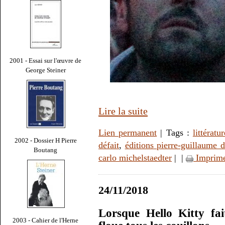
2001 - Essai sur l'œuvre de
George Steiner
Lire la suite
Lien permanent
| Tags :
littératur
2002 - Dossier H Pierre
défait
,
éditions pierre-guillaume 
Boutang
carlo michelstaedter
|
|
Imprim
24/11/2018
Lorsque Hello Kitty fai
2003 - Cahier de l'Herne