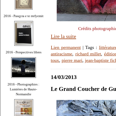
2016 - Pasqyra e te rrefyemit
Crédits photographiq
Lire la suite
Lien permanent
| Tags :
littératur
2016 - Perspectives libres
antiracisme
,
richard millet
,
éditio
toux
,
pierre mari
,
jean-baptiste fic
14/03/2013
2016 - Photographies :
Le Grand Coucher de G
Lumières de Haute-
Normandie