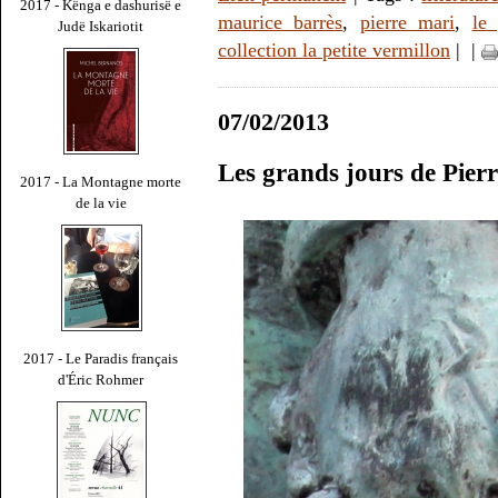
2017 - Kënga e dashurisë e
maurice barrès
,
pierre mari
,
le
Judë Iskariotit
collection la petite vermillon
|
|
07/02/2013
Les grands jours de Pier
2017 - La Montagne morte
de la vie
2017 - Le Paradis français
d'Éric Rohmer