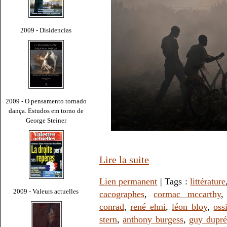
2009 - Disidencias
2009 - O pensamento tornado
dança. Estudos em torno de
George Steiner
Lire la suite
Lien permanent
| Tags :
littérature
2009 - Valeurs actuelles
cacographes
,
cormac mccarthy
conrad
,
rené ehni
,
léon bloy
,
oss
stern
,
anthony burgess
,
guy dupré