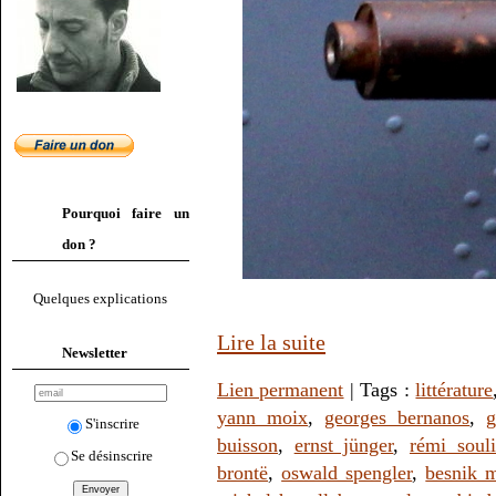
Pourquoi faire un
don ?
Quelques explications
Lire la suite
Newsletter
Lien permanent
| Tags :
littérature
yann moix
,
georges bernanos
,
g
S'inscrire
buisson
,
ernst jünger
,
rémi souli
Se désinscrire
brontë
,
oswald spengler
,
besnik m