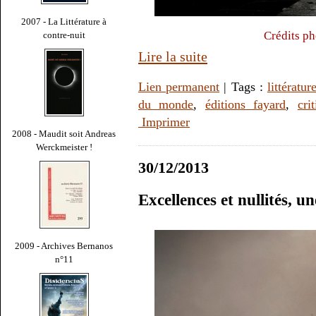
2007 - La Littérature à
Crédits ph
contre-nuit
Lire la suite
Lien permanent
| Tags :
littératur
du monde
,
éditions fayard
,
cri
Imprimer
2008 - Maudit soit Andreas
Werckmeister !
30/12/2013
Excellences et nullités, u
2009 - Archives Bernanos
n°11