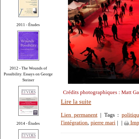
2011 - Études
2012 - The Wounds of
Possibility. Essays on George
Steiner
Crédits photographiques : Matt Ga
Lire la suite
Lien permanent
| Tags :
politiq
l'intégration
,
pierre mari
|
|
Imp
2014 - Études