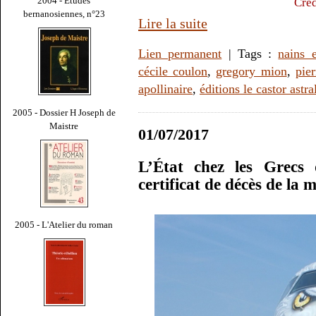
2004 - Études
Créd
bernanosiennes, n°23
Lire la suite
Lien permanent
| Tags :
nains 
cécile coulon
,
gregory mion
,
pie
apollinaire
,
éditions le castor astra
2005 - Dossier H Joseph de
Maistre
01/07/2017
L’État chez les Grecs 
certificat de décès de la
2005 - L'Atelier du roman