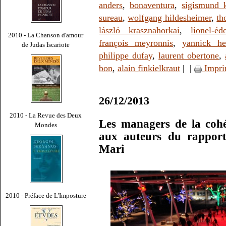
anders
,
bonaventura
,
sigismund 
sureau
,
wolfgang hildesheimer
,
th
lászló krasznahorkai
,
lionel-é
2010 - La Chanson d'amour
françois meyronnis
,
yannick he
de Judas Iscariote
philippe dufay
,
laurent obertone
,
bon
,
alain finkielkraut
|
|
Impri
26/12/2013
2010 - La Revue des Deux
Les managers de la cohé
Mondes
aux auteurs du rapport 
Mari
2010 - Préface de L'Imposture