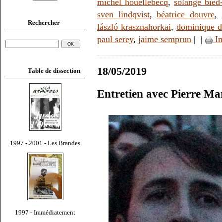
michel houellebecq
,
solange bied
sven lindqvist
,
béatrice douvre
,
Rechercher
lászló krasznahorkai
,
dominique d
paul serey
,
jaime semprun
|
|
Im
18/05/2019
Table de dissection
Entretien avec Pierre Ma
1997 - 2001 - Les Brandes
1997 - Immédiatement