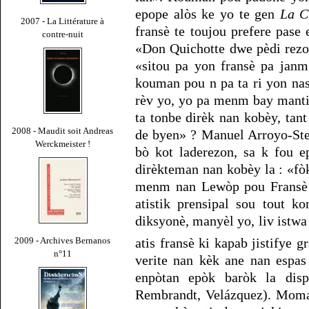
epope alòs ke yo te gen
La C
2007 - La Littérature à
fransè te toujou prefere pase 
contre-nuit
«Don Quichotte dwe pèdi rezon
«sitou pa yon fransè pa janm 
kouman pou n pa ta ri yon na
rèv yo, yo pa menm bay manti
ta tonbe dirèk nan kobèy, tant
2008 - Maudit soit Andreas
de byen» ? Manuel Arroyo-Ste
Werckmeister !
bò kot laderezon, sa k fou e
dirèkteman nan kobèy la : «fò
menm nan Lewòp pou Fransè y
atistik prensipal sou tout k
diksyonè, manyèl yo, liv istw
atis fransè ki kapab jistifye 
2009 - Archives Bernanos
n°11
verite nan kèk ane nan espa
enpòtan epòk baròk la disp
Rembrandt, Velázquez). Moman