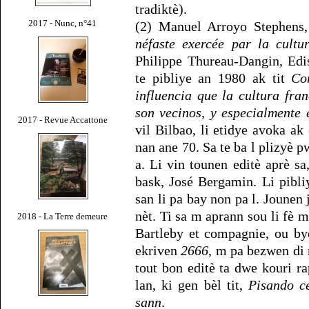
tradiktè).
2017 - Nunc, n°41
(2) Manuel Arroyo Stephens
néfaste exercée par la cultu
Philippe Thureau-Dangin, Edis
te pibliye an 1980 ak tit
Co
influencia que la cultura fra
son vecinos, y especialmente 
2017 - Revue Accattone
vil Bilbao, li etidye avoka a
nan ane 70. Sa te ba l plizyè 
a. Li vin tounen editè aprè sa
bask, José Bergamin. Li pibli
san li pa bay non pa l. Jounen 
nèt. Ti sa m aprann sou li fè m
2018 - La Terre demeure
Bartleby et compagnie, ou by
ekriven
2666
, m pa bezwen di n
tout bon editè ta dwe kouri 
lan, ki gen bèl tit,
Pisando c
sann
.