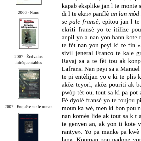
kapab eksplike jan l te monte s
2006 - Nunc
di l te ekri« panflè
an lan mòd
se
pale fransè
, epitou jan l t
ekriti fransè yo te itilize p
anpil yo a nan yon bann kote 
te fèt nan yon peyi ki te fin
sivil jeneral Franco te kale g
2007 - Écrivains
Ravaj sa a te fèt tou ak konp
infréquentables
Lafrans. Nan peyi sa a Manuel
te pi entèlijan yo e ki te plis 
akòz teyori, akòz pouriti ak b
pwòp tèt ou, tout sa ki pa pot 
Fè dyolè fransè yo te toujou p
2007 - Enquête sur le roman
moun ka wè, men ki bon pou n 
nan komès lide ak tout sa k t
te genyen an, ak yon ti kote 
rantye». Yo pa manke pa kwè 
lan». Kouman pou padone yon 