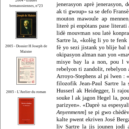
2004 - Études
jenerasyon aprè jenerasyon, 
bernanosiennes, n°23
ak ti gwoup» sa se defo Frans
mouton mawoule ap mennen,
literè pi enpòtans pase litera
lidè mouvman sou latè konpran
Sartre la, «kolèg li yo te fen
2005 - Dossier H Joseph de
fè yo sezi jistank yo blije bal 
Maistre
okipasyon alman nan yon «maw
misye bay la a non, pou l v
rebelyon ti zandolit, rebelyo
Arroyo-Stephens al pi lwen : 
filozofik Jean-Paul Sartre l
Husserl ak Heidegger, li rajo
2005 - L'Atelier du roman
souke l ak jagon Hegel la, pou
parizyen». «Daprè sa espesyal
Anyenmenm
] se pi gwo chèdèv
kalte pwent ekriven José Berg
liv Sartre la jis jounen jodi 