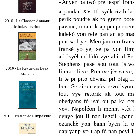
«Anyen pa twò pre lespri fran
e
a pandan XVIII
syèk rizib la
perik poudre ak fo grenn bot
2010 - La Chanson d'amour
pavane, moun k ap penpennen»
de Judas Iscariote
kalekò yon rele pan an ap ma
pou sa l ye. Men jan mo fran
fransè yo ye, se pa yon lim
atifisyèl mòlòlò vye abitid F
Stephens pase sou tout istw
2010 - La Revue des Deux
literati li yo. Premye jès sa yo
Mondes
li te pi pito chwazi pil blag f
bon. Se sitou epòk revolisyo
tout vye retorik ak tout me
obedyans fè isaj ou pa ka d
yo». Napoléon li menm «tèt l
dènye jou li nan legzil «pand
2010 - Préface de L'Imposture
ozanchè yon bann byen ki 
dapiyanp yo t ap fè nan peyi