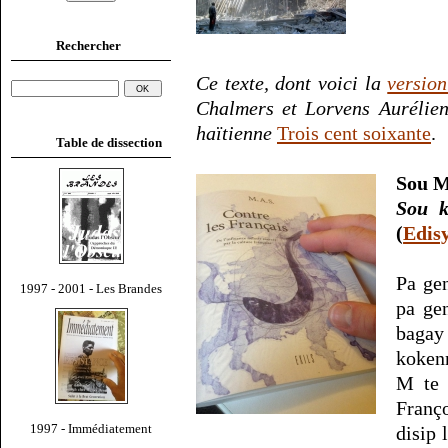
Rechercher
Ce texte, dont voici la
version
Chalmers et Lorvens Aurélien
haïtienne
Trois cent soixante
.
Table de dissection
Sou M
Sou k
(
Edis
Pa gen
1997 - 2001 - Les Brandes
pa ge
bagay 
kokenn
M te 
Franç
1997 - Immédiatement
disip