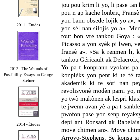
jou pou krim li yo, li pase tan
pou n ap kache lonbrit, Fransè
yon bann obsede lojik yo a», 
2011 - Études
yon sèl nan silojis yo a». Me
tout bon vre tankou Goya : 
Picasso a yon syèk pi lwen, v
fransè a». «Sa k renmen li, k
tankou Géricault ak Delacroix, 
Yo pa t konprann vyolans pa 
2012 - The Wounds of
konplèks yon pent ki te fè t
Possibility. Essays on George
Steiner
akademik ki te sòti nan pey
revolisyonè modèn pami yo, m
yo twò makònen ak lespri klas
te jwenn avan yè a pa t sanble
pwofon pase yon senp reyaksyo
depi ant Ronsard ak Rabelais
2014 - Études
move chimen an». Move chime
Arroyo-Stephens. Se konsa si