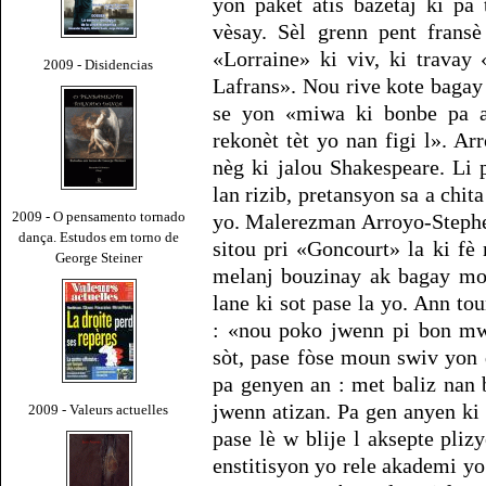
yon pakèt atis bazetaj ki pa
vèsay. Sèl grenn pent fransè
«Lorraine» ki viv, ki travay
2009 - Disidencias
Lafrans». Nou rive kote bagay
se yon «miwa ki bonbe pa an
rekonèt tèt yo nan figi l». A
nèg ki jalou Shakespeare. Li 
lan rizib, pretansyon sa a chit
2009 - O pensamento tornado
yo. Malerezman Arroyo-Stephens
dança. Estudos em torno de
sitou pri «Goncourt» la ki fè
George Steiner
melanj bouzinay ak bagay mo
lane ki sot pase la yo. Ann t
: «nou poko jwenn pi bon mw
sòt, pase fòse moun swiv yon 
pa genyen an : met baliz nan b
jwenn atizan. Pa gen anyen ki 
2009 - Valeurs actuelles
pase lè w blije l aksepte plizy
enstitisyon yo rele akademi yo