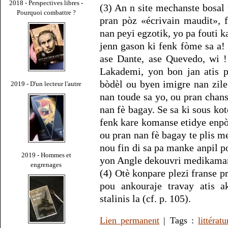
2018 - Perspectives libres -
(3) An n site mechanste bosal
Pourquoi combattre ?
pran pòz «écrivain maudit», 
nan peyi egzotik, yo pa fouti k
jenn gason ki fenk fòme sa a!
ase Dante, ase Quevedo, wi ! 
Lakademi, yon bon jan atis p
bòdèl ou byen imigre nan zile
2019 - D'un lecteur l'autre
nan toude sa yo, ou pran chan
nan fè bagay. Se sa ki sous kot
fenk kare komanse etidye enpò
ou pran nan fè bagay te plis m
nou fin di sa pa manke anpil p
2019 - Hommes et
yon Angle dekouvri medikaman 
engrenages
(4) Otè konpare plezi franse p
pou ankouraje travay atis a
stalinis la (cf. p. 105).
Lien permanent
| Tags :
littératu