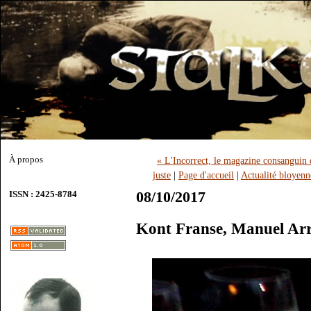
À propos
« L'Incorrect, le magazine consanguin d
juste
|
Page d'accueil
|
Actualité bloyen
08/10/2017
ISSN : 2425-8784
Kont Franse, Manuel Ar