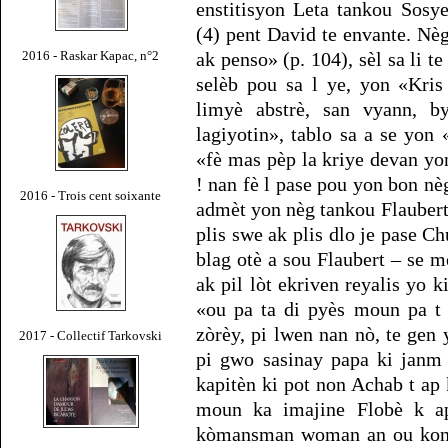
enstitisyon Leta tankou Sosy
(4) pent David te envante. Nè
2016 - Raskar Kapac, n°2
ak penso» (p. 104), sèl sa li t
selèb pou sa l ye, yon «Kris
limyè abstrè, san vyann, b
lagiyotin», tablo sa a se yon 
«fè mas pèp la kriye devan yon
! nan fè l pase pou yon bon nè
2016 - Trois cent soixante
admèt yon nèg tankou Flaubert,
plis swe ak plis dlo je pase C
blag otè a sou Flaubert – se 
ak pil lòt ekriven reyalis yo 
«ou pa ta di pyès moun pa t 
zòrèy, pi lwen nan nò, te gen 
2017 - Collectif Tarkovski
pi gwo sasinay papa ki janm 
kapitèn ki pot non Achab t ap
moun ka imajine Flobè k a
kòmansman woman an ou konn