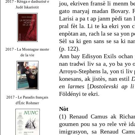
2017 - Kënga e dashurisë e
jou, ekriven fransè li menm be
Judë Iskariotit
gato maryaj madan Bovary. Fl
Larisi a pa t ap janm pèdi tan 
pral fèt la. Li te ka ekri yon 
enpòtan an, rach la se sa yon p
Sèl sa ki gen sans se sa ki n
(p. 122).
2017 - La Montagne morte
de la vie
Ann bay Edisyon Exils ochan p
nan tradwi liv sa a, yo ba yo
Arroyo-Stephens la, yon ti liv
konesans, ak jistès, nan estil
D
en larmes
[
Dostoïevski ap li
Földényi te ekri.
2017 - Le Paradis français
d'Éric Rohmer
Nòt
(1) Renaud Camus ak Richard
goumen pou sa yo rele vrè ida
imigrasyon, sa Renaud Cam