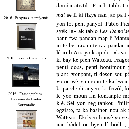
domèn atistik. Pou li tablo G
mai
se li ki fizye nan jan pa l
2016 - Pasqyra e te rrefyemit
yon lòt pent panyòl, Pablo Pic
syèk la» ak tablo
Les Demoise
bann fwa pandan map li Manue
m te bèl raz m te raz pandan 
lè m li Arroyo k ap di : «kis
2016 - Perspectives libres
ki bay kè plen Watteau, Frago
penti dous, penti bontimoun
plant-grenpant, ti desen sou p
yo ou wè, sa moun te ka jwen
ki pa vle di anyen, ki frivòl, k
2016 - Photographies :
lè yon moun fin kontanple m
Lumières de Haute-
klè. Sèl yon nèg tankou Philip
Normandie
egziste, ta ka basinen nou ak
Watteau. Ekriven fransè yo se 
nan bòdèl ou byen lòtbòdlo,