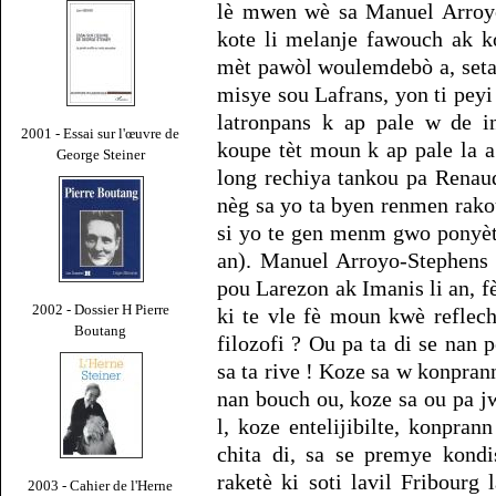
lè mwen wè sa Manuel Arroyo-
kote li melanje fawouch ak k
mèt pawòl woulemdebò a, seta
misye sou Lafrans, yon ti peyi
latronpans k ap pale w de in
2001 - Essai sur l'œuvre de
koupe tèt moun k ap pale la a
George Steiner
long rechiya tankou pa Renau
nèg sa yo ta byen renmen rakou
si yo te gen menm gwo ponyèt 
an). Manuel Arroyo-Stephens 
pou Larezon ak Imanis li an, f
2002 - Dossier H Pierre
ki te vle fè moun kwè reflec
Boutang
filozofi ? Ou pa ta di se nan
sa ta rive ! Koze sa w konpran
nan bouch ou, koze sa ou pa 
l, koze entelijibilte, konpr
chita di, sa se premye kondi
raketè ki soti lavil Fribourg 
2003 - Cahier de l'Herne