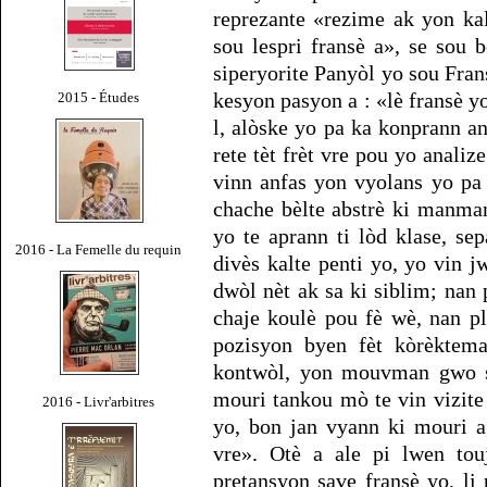
reprezante «rezime ak yon ka
sou lespri fransè a», se sou b
siperyorite Panyòl yo sou Fran
kesyon pasyon a : «lè fransè yo
2015 - Études
l, alòske yo pa ka konprann a
rete tèt frèt vre pou yo analiz
vinn anfas yon vyolans yo pa
chache bèlte abstrè ki manman
yo te aprann ti lòd klase, se
2016 - La Femelle du requin
divès kalte penti yo, yo vin j
dwòl nèt ak sa ki siblim; nan p
chaje koulè pou fè wè, nan pl
pozisyon byen fèt kòrèkte
kontwòl, yon mouvman gwo sa
mouri tankou mò te vin vizit
2016 - Livr'arbitres
yo, bon jan vyann ki mouri a
vre». Otè a ale pi lwen touj
pretansyon save fransè yo, l