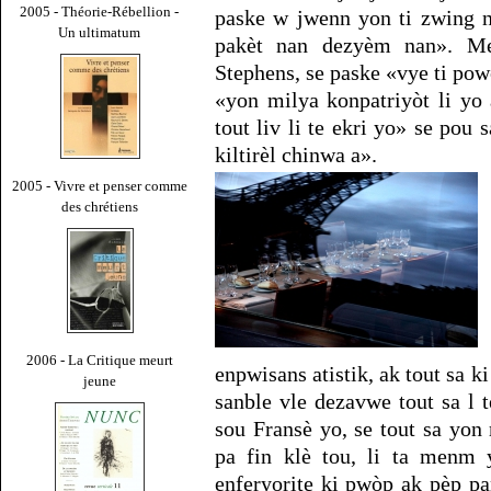
2005 - Théorie-Rébellion -
paske w jwenn yon ti zwing n
Un ultimatum
pakèt nan dezyèm nan». M
Stephens, se paske «vye ti pow
«yon milya konpatriyòt li yo
tout liv li te ekri yo» se pou s
kiltirèl chinwa a».
2005 - Vivre et penser comme
des chrétiens
2006 - La Critique meurt
enpwisans atistik, ak tout sa ki
jeune
sanble vle dezavwe tout sa l 
sou Fransè yo, se tout sa yon
pa fin klè tou, li ta menm y
enferyorite ki pwòp ak pèp pan