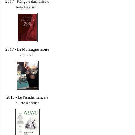
2017 - Kënga e dashurisë e
Judë Iskariotit
2017 - La Montagne morte
de la vie
2017 - Le Paradis français
d'Éric Rohmer