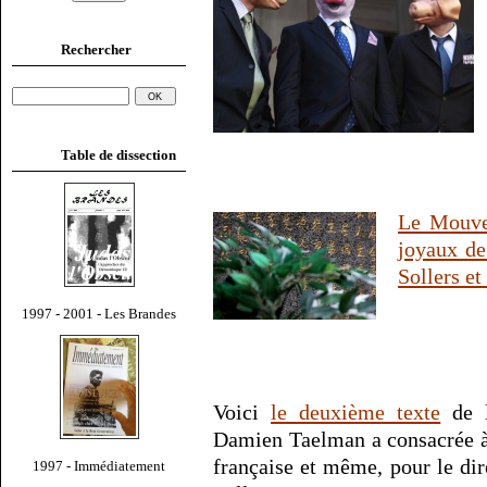
Rechercher
Table de dissection
Le Mouvem
joyaux de
Sollers et 
1997 - 2001 - Les Brandes
Voici
le deuxième texte
de l
Damien Taelman a consacrée à l
française et même, pour le di
1997 - Immédiatement