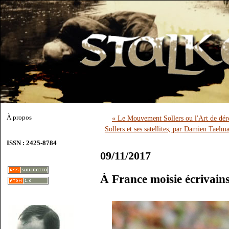
À propos
« Le Mouvement Sollers ou l'Art de déro
Sollers et ses satellites, par Damien Taelm
ISSN : 2425-8784
09/11/2017
À France moisie écrivain