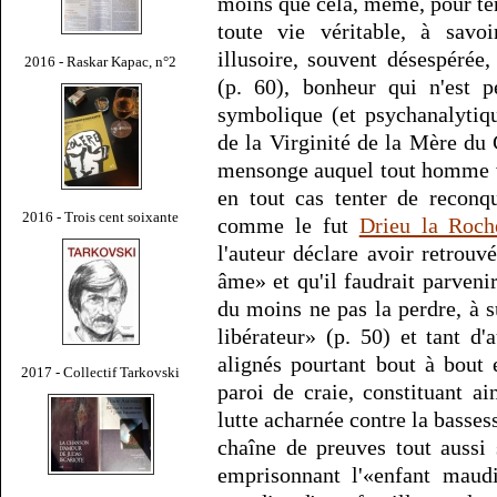
moins que cela, même, pour tent
toute vie véritable, à savoi
illusoire, souvent désespérée
2016 - Raskar Kapac, n°2
(p. 60), bonheur qui n'est p
symbolique (et psychanalytiqu
de la Virginité de la Mère du 
mensonge auquel tout homme ve
en tout cas tenter de reconq
2016 - Trois cent soixante
comme le fut
Drieu la Roch
l'auteur déclare avoir retrou
âme» et qu'il faudrait parveni
du moins ne pas la perdre, à 
libérateur» (p. 50) et tant d'
alignés pourtant bout à bout
2017 - Collectif Tarkovski
paroi de craie, constituant a
lutte acharnée contre la bassess
chaîne de preuves tout aussi 
emprisonnant l'«enfant maudi