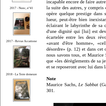
incapable encore de faire autre
la suite des autres, y compris
2017 - Nunc, n°41
opère quelque prestige dans s
lueur, peut-être bien inexist
éclairant le labyrinthe de sa
d'une dignité qui [lui] est de
écartelée entre les deux révo
2017 - Revue Accattone
«avant d'être homme», «cell
désordre» (p. 12) et dans cet 
nous savons tous, et Maurice S
que «les dérèglements de sa je
et se reposeront avec lui dans 
2018 - La Terre demeure
Note
Maurice Sachs,
Le Sabbat
(Ga
301.