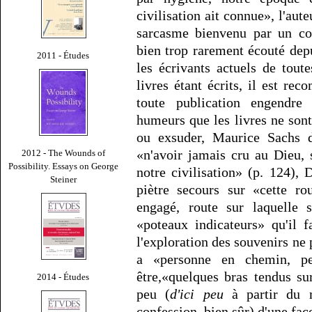
civilisation ait connue», l'aut
sarcasme bienvenu par un co
bien trop rarement écouté dep
2011 - Études
les écrivants actuels de toute
livres étant écrits, il est re
toute publication engendre
humeurs que les livres ne son
ou exsuder, Maurice Sachs dé
«n'avoir jamais cru au Dieu, 
2012 - The Wounds of
Possibility. Essays on George
notre civilisation» (p. 124), 
Steiner
piètre secours sur «cette rou
engagé, route sur laquelle
«poteaux indicateurs» qu'il 
l'exploration des souvenirs ne p
a «personne en chemin, per
être,«quelques bras tendus sur
2014 - Études
peu (
d'ici peu
à partir du 
confession, bien sûr) d'une faç