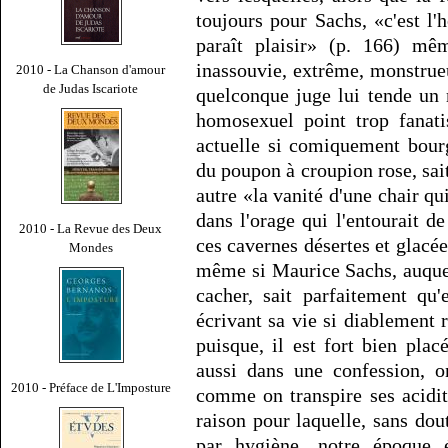
toujours pour Sachs, «c'est l'
paraît plaisir» (p. 166) mê
inassouvie, extrême, monstrue
2010 - La Chanson d'amour
de Judas Iscariote
quelconque juge lui tende un 
homosexuel point trop fanati
actuelle si comiquement bour
du poupon à croupion rose, sai
autre «la vanité d'une chair qu
dans l'orage qui l'entourait de
2010 - La Revue des Deux
ces cavernes désertes et glacée
Mondes
même si Maurice Sachs, auquel
cacher, sait parfaitement qu
écrivant sa vie si diablement
puisque, il est fort bien pla
aussi dans une confession, 
2010 - Préface de L'Imposture
comme on transpire ses acidit
raison pour laquelle, sans dou
par hygiène, notre époque 