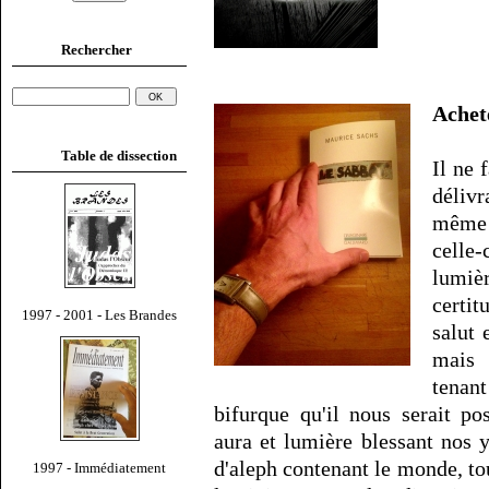
Rechercher
Ache
Table de dissection
Il ne 
délivr
même 
celle
lumiè
certi
1997 - 2001 - Les Brandes
salut 
mais 
tenan
bifurque qu'il nous serait p
aura et lumière blessant nos
d'aleph contenant le monde, tous
1997 - Immédiatement