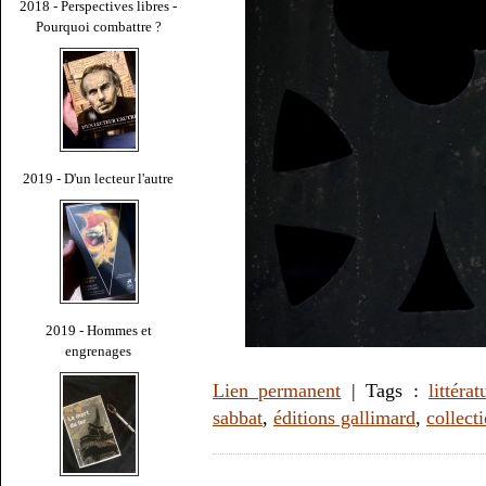
2018 - Perspectives libres -
Pourquoi combattre ?
2019 - D'un lecteur l'autre
2019 - Hommes et
engrenages
Lien permanent
| Tags :
littérat
sabbat
,
éditions gallimard
,
collect