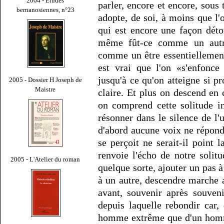
2004 - Études
parler, encore et encore, sous
bernanosiennes, n°23
adopte, de soi, à moins que l'o
qui est encore une façon dét
même fût-ce comme un autr
comme un être essentiellemen
est vrai que l'on «s'enfon
jusqu'à ce qu'on atteigne si p
2005 - Dossier H Joseph de
Maistre
claire. Et plus on descend en
on comprend cette solitude in
résonner dans le silence de l'
d'abord aucune voix ne répond
se perçoit ne serait-il point 
renvoie l'écho de notre solitu
2005 - L'Atelier du roman
quelque sorte, ajouter un pas à
à un autre, descendre marche 
avant, souvenir après souveni
depuis laquelle rebondir car
homme extrême que d'un homme