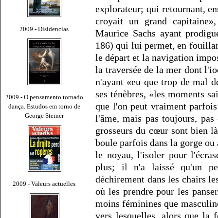
explorateur; qui retournant, en
croyait un grand capitaine»,
2009 - Disidencias
Maurice Sachs ayant prodigué
186) qui lui permet, en fouillan
le départ et la navigation impo
la traversée de la mer dont l'i
n'ayant «eu que trop de mal d
ses ténèbres, «les moments sa
2009 - O pensamento tornado
que l'on peut vraiment parfois
dança. Estudos em torno de
George Steiner
l'âme, mais pas toujours, pas
grosseurs du cœur sont bien là;
boule parfois dans la gorge ou
le noyau, l'isoler pour l'écras
plus; il n'a laissé qu'un 
déchirement dans les chairs les
2009 - Valeurs actuelles
où les prendre pour les panser»
moins féminines que masculines
vers lesquelles, alors que la 