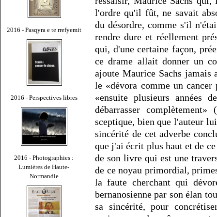
ressaisir, Maurice Sachs qui, 
l'ordre qu'il fût, ne savait a
du désordre, comme s'il n'étai
2016 - Pasqyra e te rrefyemit
rendre dure et réellement prés
qui, d'une certaine façon, pré
ce drame allait donner un cor
ajoute Maurice Sachs jamais a
le «dévora comme un cancer pe
«ensuite plusieurs années de
2016 - Perspectives libres
débarrasser complètement» 
sceptique, bien que l'auteur l
sincérité de cet adverbe conc
que j'ai écrit plus haut et de ce
de son livre qui est une traver
2016 - Photographies :
Lumières de Haute-
de ce noyau primordial, primes
Normandie
la faute cherchant qui dévore
bernanosienne par son élan tou
sa sincérité, pour concrétise