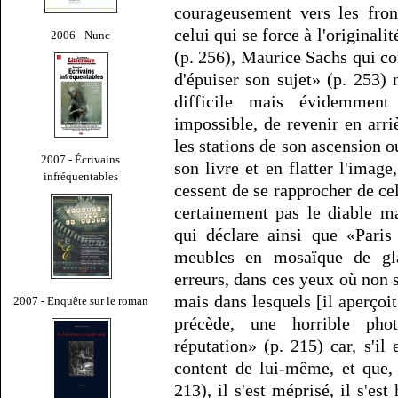
courageusement vers les fron
celui qui se force à l'original
2006 - Nunc
(p. 256), Maurice Sachs qui c
d'épuiser son sujet» (p. 253) 
difficile mais évidemmen
impossible, de revenir en arri
les stations de son ascension o
2007 - Écrivains
son livre et en flatter l'imag
infréquentables
cessent de se rapprocher de cel
certainement pas le diable m
qui déclare ainsi que «Pari
meubles en mosaïque de glac
erreurs, dans ces yeux où non s
mais dans lesquels [il aperçoit
2007 - Enquête sur le roman
précède, une horrible phot
réputation» (p. 215) car, s'il
content de lui-même, et que, n
213), il s'est méprisé, il s'es