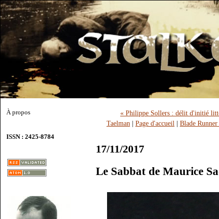
À propos
« Philippe Sollers : délit d'initié 
Taelman
|
Page d'accueil
|
Blade Runner 
ISSN : 2425-8784
17/11/2017
Le Sabbat de Maurice Sa