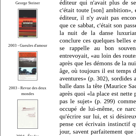
éditeur qui n'avait plus de 
George Steiner
c'était toute [son] ambition», 
éditeur, il n'y avait pas enco
que ce sabbat, c'était son pass
la nuit de la danse luxuria
conclure ces quelques belles 
2003 - Gueules d'amour
se rappelle au bon souveni
entrevoyait, «au loin des route
après que les démons de la nuit
âge, où toujours il est temps d
aventures» (p. 302), sordides 
balle dans la tête (Maurice Sa
2003 - Revue des deux
après quoi «la place est nette 
mondes
pas le sujet» (p. 299) comm
occupé de lui-même, ce narci
qu'écrire sur lui, et si désire
pense cet écrivain instinctif
jour, savent parfaitement que 