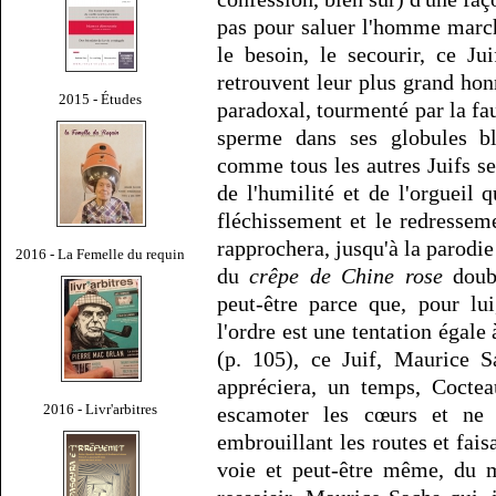
pas pour saluer l'homme marcha
le besoin, le secourir, ce J
retrouvent leur plus grand hon
2015 - Études
paradoxal, tourmenté par la fa
sperme dans ses globules b
comme tous les autres Juifs se
de l'humilité et de l'orgueil
fléchissement et le redresseme
rapprochera, jusqu'à la parodie
2016 - La Femelle du requin
du
crêpe de Chine rose
doubl
peut-être parce que, pour lui
l'ordre est une tentation égale 
(p. 105), ce Juif, Maurice S
appréciera, un temps, Cocteau
2016 - Livr'arbitres
escamoter les cœurs et ne 
embrouillant les routes et fai
voie et peut-être même, du m