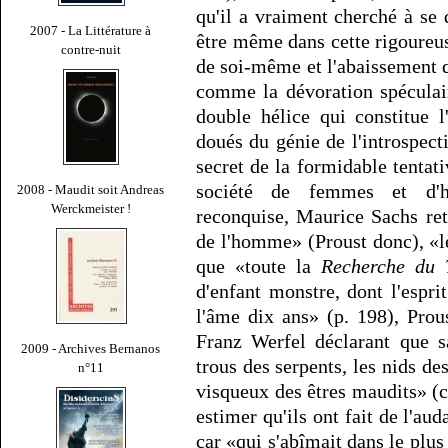
qu'il a vraiment cherché à se dé
2007 - La Littérature à
être même dans cette rigoureu
contre-nuit
de soi-même et l'abaissement q
comme la dévoration spéculai
double hélice qui constitue 
doués du génie de l'introspecti
secret de la formidable tenta
société de femmes et d'h
2008 - Maudit soit Andreas
Werckmeister !
reconquise, Maurice Sachs ret
de l'homme» (Proust donc), «l
que «toute la
Recherche du 
d'enfant monstre, dont l'espri
l'âme dix ans» (p. 198), Pro
Franz Werfel déclarant que s
2009 - Archives Bernanos
trous des serpents, les nids de
n°11
visqueux des êtres maudits» (c
estimer qu'ils ont fait de l'au
car «qui s'abîmait dans le plus