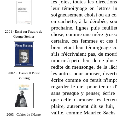
les joies, toutes les direction
leur témoignage en lettres i
soigneusement choisi ou au con
en cachette, à la dérobée, s
prochaine, lignes puis feuill
2001 - Essai sur l'œuvre de
chose, comme une mère grosse 
George Steiner
certains, ces femmes et ces 
bien jetant leur témoignage c
s'ils n'écrivaient pas, de mour
mourir à petit feu, de ne plu
redite du mensonge, de la lâch
les autres pour amuser, divert
2002 - Dossier H Pierre
Boutang
écrire comme on ferait n'impo
regarder le ciel pour tenter d
sans presque y penser, écrire
que celle d'amuser les lecte
plaire, autrement dit se fuir,
vaille, comme Maurice Sachs 
2003 - Cahier de l'Herne