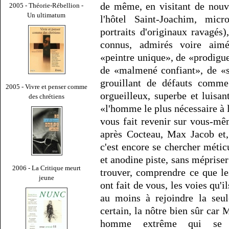
de même, en visitant de nouv
2005 - Théorie-Rébellion -
Un ultimatum
l'hôtel Saint-Joachim, mic
portraits d'originaux ravagé
connus, admirés voire aimé
«peintre unique», de «prodigue
de «malmené confiant», de «s
grouillant de défauts comme
2005 - Vivre et penser comme
orgueilleux, superbe et luis
des chrétiens
«l'homme le plus nécessaire à la
vous fait revenir sur vous-mêm
après Cocteau, Max Jacob et,
c'est encore se chercher métic
et anodine piste, sans mépriser
2006 - La Critique meurt
trouver, comprendre ce que le
jeune
ont fait de vous, les voies qu'
au moins à rejoindre la seul
certain, la nôtre bien sûr car
homme extrême qui se con