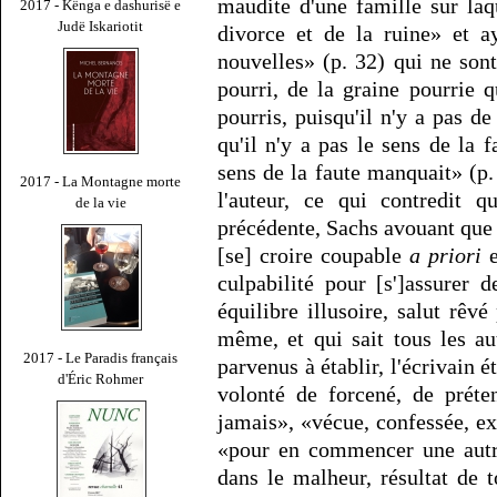
maudite d'une famille sur laq
2017 - Kënga e dashurisë e
Judë Iskariotit
divorce et de la ruine» et a
nouvelles» (p. 32) qui ne sont
pourri, de la graine pourrie qu
pourris, puisqu'il n'y a pas d
qu'il n'y a pas le sens de la f
sens de la faute manquait» (p
2017 - La Montagne morte
l'auteur, ce qui contredit q
de la vie
précédente, Sachs avouant que 
[se] croire coupable
a priori
e
culpabilité pour [s']assurer 
équilibre illusoire, salut rêv
même, et qui sait tous les a
2017 - Le Paradis français
parvenus à établir, l'écrivain é
d'Éric Rohmer
volonté de forcené, de préte
jamais», «vécue, confessée, exp
«pour en commencer une autre
dans le malheur, résultat de t