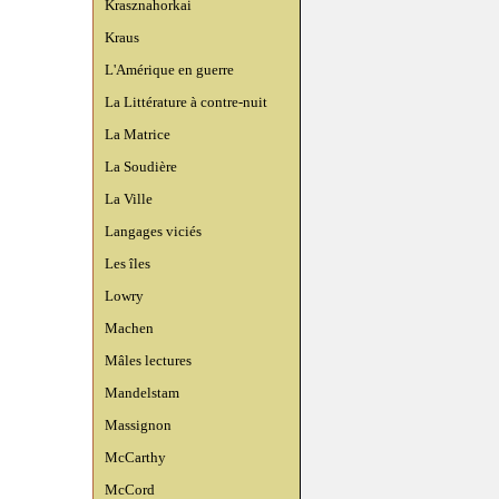
Krasznahorkai
Kraus
L'Amérique en guerre
La Littérature à contre-nuit
La Matrice
La Soudière
La Ville
Langages viciés
Les îles
Lowry
Machen
Mâles lectures
Mandelstam
Massignon
McCarthy
McCord