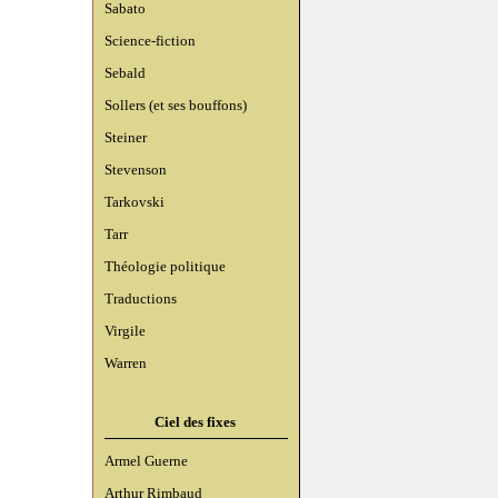
Sabato
Science-fiction
Sebald
Sollers (et ses bouffons)
Steiner
Stevenson
Tarkovski
Tarr
Théologie politique
Traductions
Virgile
Warren
Ciel des fixes
Armel Guerne
Arthur Rimbaud