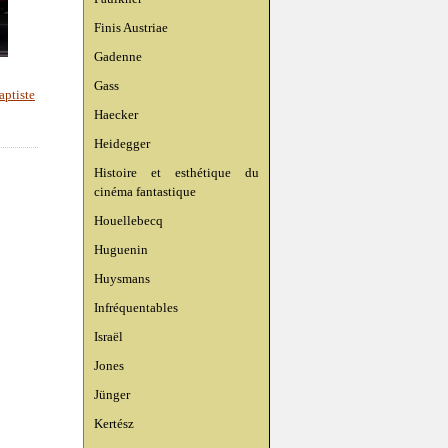
Finis Austriae
Gadenne
Gass
aptiste
Haecker
Heidegger
Histoire et esthétique du
cinéma fantastique
Houellebecq
Huguenin
Huysmans
Infréquentables
Israël
Jones
Jünger
Kertész