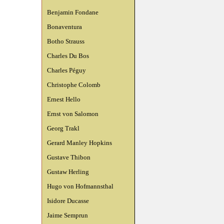
Benjamin Fondane
Bonaventura
Botho Strauss
Charles Du Bos
Charles Péguy
Christophe Colomb
Ernest Hello
Ernst von Salomon
Georg Trakl
Gerard Manley Hopkins
Gustave Thibon
Gustaw Herling
Hugo von Hofmannsthal
Isidore Ducasse
Jaime Semprun