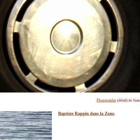
Photographie
(détail) de Jua
Baptiste Rappin dans la Zone
.