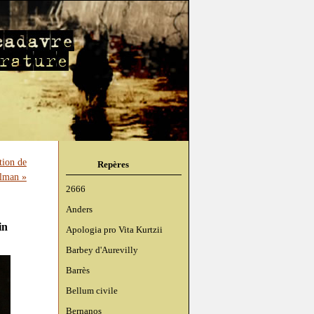
tion de
Repères
elman »
2666
Anders
in
Apologia pro Vita Kurtzii
Barbey d'Aurevilly
Barrès
Bellum civile
Bernanos