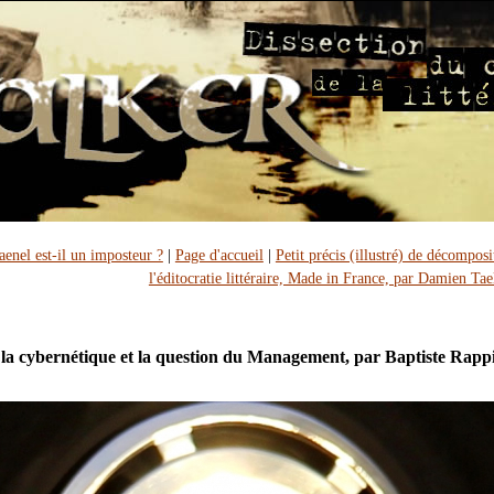
enel est-il un imposteur ?
|
Page d'accueil
|
Petit précis (illustré) de décomposi
l'éditocratie littéraire, Made in France, par Damien Ta
 la cybernétique et la question du Management, par Baptiste Rapp