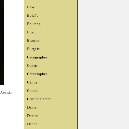
Bloy
Bolaño
Boutang
Broch
Browne
Burgess
Cacographes
Canetti
Catastrophes
Céline
Conrad
n Asensio.
Cristina Campo
Dante
Dantec
Darien