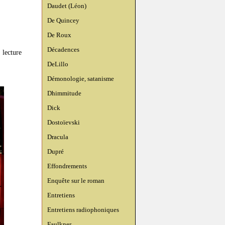
Daudet (Léon)
De Quincey
De Roux
Décadences
 lecture
DeLillo
Démonologie, satanisme
Dhimmitude
Dick
Dostoïevski
Dracula
Dupré
Effondrements
Enquête sur le roman
Entretiens
Entretiens radiophoniques
Faulkner