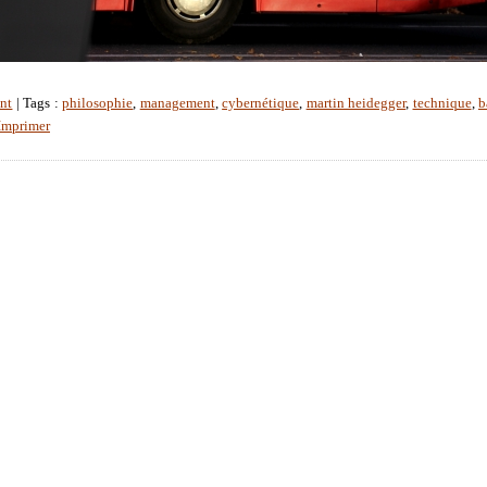
nt
| Tags :
philosophie
,
management
,
cybernétique
,
martin heidegger
,
technique
,
b
Imprimer