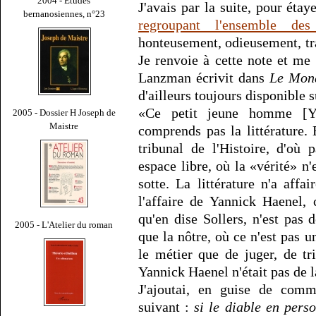
2004 - Études
J'avais par la suite, pour éta
bernanosiennes, n°23
regroupant l'ensemble de
honteusement, odieusement, tr
Je renvoie à cette note et me
Lanzman écrivit dans
Le Mon
d'ailleurs toujours disponible s
«Ce petit jeune homme [Y
2005 - Dossier H Joseph de
Maistre
comprends pas la littérature. 
tribunal de l'Histoire, d'où 
espace libre, où la «vérité» n'
sotte. La littérature n'a affai
l'affaire de Yannick Haenel,
qu'en dise Sollers, n'est pas d
2005 - L'Atelier du roman
que la nôtre, où ce n'est pas un
le métier que de juger, de tr
Yannick Haenel n'était pas de la
J'ajoutai, en guise de comm
suivant :
si le diable en perso