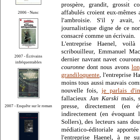
prospère, grandit, grossit
affabulés croient eux-mêmes 
2006 - Nunc
l'ambroisie. S'il y avait, 
journalistique digne de ce no
consacré comme un écrivain.
L'entreprise Haenel, voil
scribouilleur, Emmanuel Mac
2007 - Écrivains
dernier navrant navet couron
infréquentables
couronne
dont nous avons
lon
grandiloquente
, l'entreprise H
moins tous aussi mauvais co
nouvelle fois,
je parlais d'i
fallacieux
Jan Karski
mais, s
presse, directement (en 
2007 - Enquête sur le roman
indirectement (en évoquant 
Sollers), des lecteurs sans do
médiatico-éditoriale apport
l'entreprise Haenel, à ne s