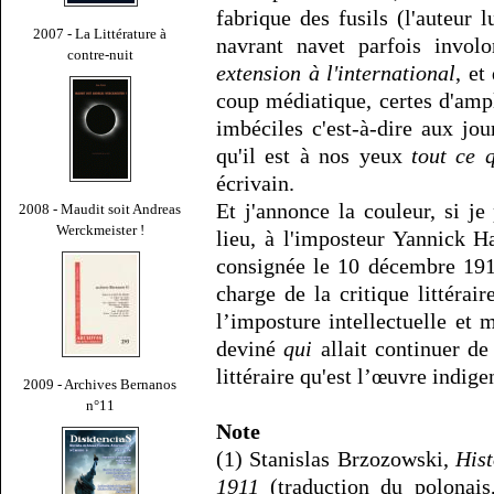
fabrique des fusils (l'auteur
2007 - La Littérature à
navrant navet parfois involo
contre-nuit
extension à l'international
, et
coup médiatique, certes d'ampl
imbéciles c'est-à-dire aux jour
qu'il est à nos yeux
tout ce 
écrivain.
Et j'annonce la couleur, si je
2008 - Maudit soit Andreas
Werckmeister !
lieu, à l'imposteur Yannick H
consignée le 10 décembre 191
charge de la critique littérai
l’imposture intellectuelle et 
deviné
qui
allait continuer de
littéraire qu'est l’œuvre indig
2009 - Archives Bernanos
n°11
Note
(1) Stanislas Brzozowski,
Hist
1911
(traduction du polonais