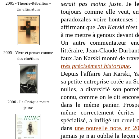
serait pas moins juste
. Je l
2005 - Théorie-Rébellion -
Un ultimatum
toujours comme elle veut, em
paradoxales voire honteuses 
affirmant que
Jan Karski
n'est 
à me mettre à genoux devant de 
Un autre commentateur enc
littéraire, Jean-Claude Durbant
2005 - Vivre et penser comme
faux Jan Karski monté de trav
des chrétiens
très précisément historique
.
Depuis l'affaire Jan Karski, 
sa petite entreprise cotée au So
nulles, a diversifié son porte
connu, comme on le dit encore,
2006 - La Critique meurt
dans le même panier. Prospér
jeune
même correctement écrites 
spécialisé, a infligé un cruel
dans
une nouvelle note, en 2
jamais je n'ai oublié la leçon