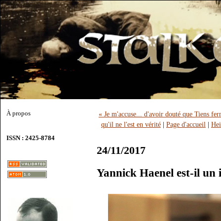
À propos
« Je m'accuse... d'avoir douté que Tiens f
qu'il ne l'est en vérité
|
Page d'accueil
|
Hei
ISSN : 2425-8784
24/11/2017
Yannick Haenel est-il un