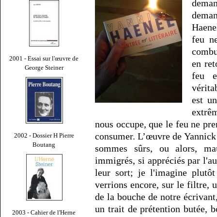
demand
deman
Haenel
feu n
combus
2001 - Essai sur l'œuvre de
en ret
George Steiner
feu e
vérita
est u
extrêm
nous occupe, que le feu ne pre
consumer. L’œuvre de Yannick 
2002 - Dossier H Pierre
Boutang
sommes sûrs, ou alors, ma
immigrés, si appréciés par l'a
leur sort; je l'imagine plut
verrions encore, sur le filtre, 
de la bouche de notre écrivant
un trait de prétention butée,
2003 - Cahier de l'Herne