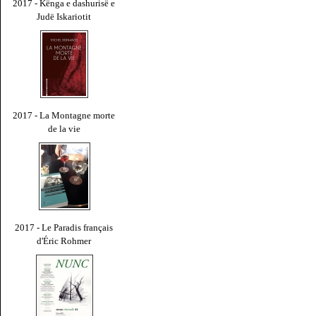
2017 - Kënga e dashurisë e
Judë Iskariotit
2017 - La Montagne morte
de la vie
2017 - Le Paradis français
d'Éric Rohmer