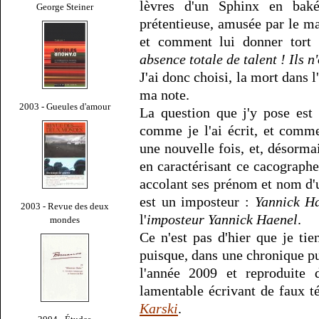
lèvres d'un Sphinx en bakél
George Steiner
prétentieuse, amusée par le ma
et comment lui donner tort
absence totale de talent ! Ils n'
J'ai donc choisi, la mort dans l
ma note.
2003 - Gueules d'amour
La question que j'y pose est
comme je l'ai écrit, et comme
une nouvelle fois, et, désorma
en caractérisant ce cacographe 
accolant ses prénom et nom d'
est un imposteur :
Yannick Ha
2003 - Revue des deux
l'
imposteur Yannick Haenel
.
mondes
Ce n'est pas d'hier que je t
puisque, dans une chronique p
l'année 2009 et reproduite 
lamentable écrivant de faux 
Karski
.