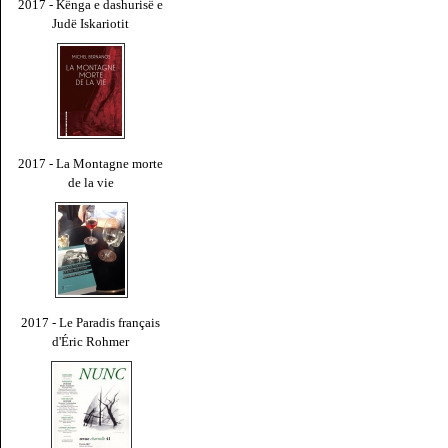
2017 - Kënga e dashurisë e
Judë Iskariotit
2017 - La Montagne morte
de la vie
2017 - Le Paradis français
d'Éric Rohmer