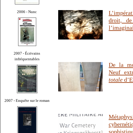
2006 - Nunc
L’impérat
droit, d
l’imagina
2007 - Écrivains
infréquentables
De la mo
Neuf ext
totale
d’E
2007 - Enquête sur le roman
Métaphys
cyberné
sophistiq