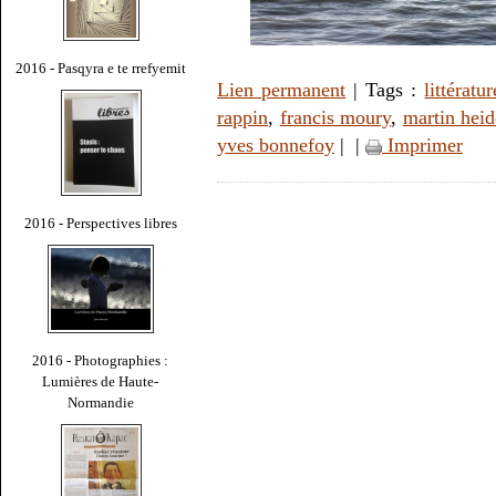
2016 - Pasqyra e te rrefyemit
Lien permanent
| Tags :
littératur
rappin
,
francis moury
,
martin hei
yves bonnefoy
|
|
Imprimer
2016 - Perspectives libres
2016 - Photographies :
Lumières de Haute-
Normandie