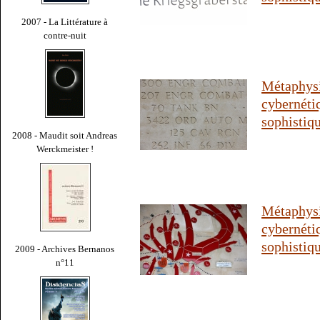
2007 - La Littérature à
contre-nuit
Métaphys
cyberné
sophistiq
2008 - Maudit soit Andreas
Werckmeister !
Métaphys
cyberné
sophistiq
2009 - Archives Bernanos
n°11