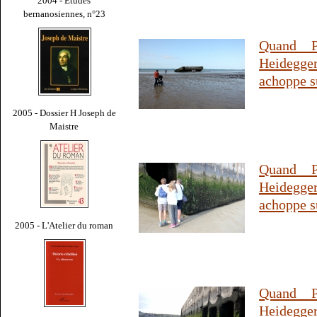
2004 - Études
bernanosiennes, n°23
Quand P
Heidegge
achoppe su
2005 - Dossier H Joseph de
Maistre
Quand P
Heidegge
achoppe su
2005 - L'Atelier du roman
Quand P
Heidegge