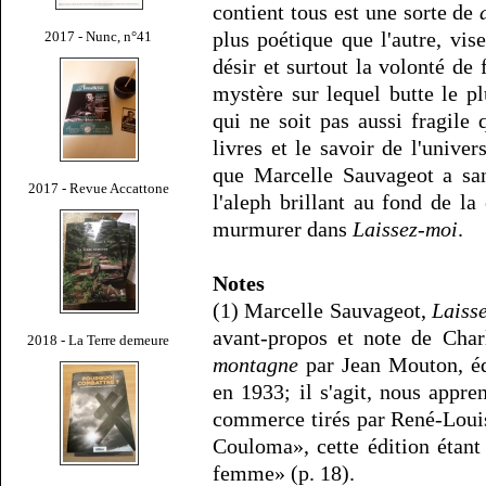
contient tous est une sorte de
plus poétique que l'autre, v
2017 - Nunc, n°41
désir et surtout la volonté de 
mystère sur lequel butte le p
qui ne soit pas aussi fragile 
livres et le savoir de l'unive
que Marcelle Sauvageot a sa
2017 - Revue Accattone
l'aleph brillant au fond de la
murmurer dans
Laissez-moi
.
Notes
(1) Marcelle Sauvageot,
Laiss
avant-propos et note de Cha
2018 - La Terre demeure
montagne
par Jean Mouton, éd
en 1933; il s'agit, nous appre
commerce tirés par René-Loui
Couloma», cette édition étant
femme» (p. 18).