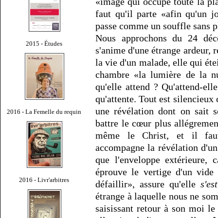
«image qui occupe toute la plac
faut qu'il parte «afin qu'un 
passe comme un souffle sans plu
Nous approchons du 24 déc
2015 - Études
s'anime d'une étrange ardeur, re
la vie d'un malade, elle qui éte
chambre «la lumière de la nu
qu'elle attend ? Qu'attend-ell
qu'attente. Tout est silencieux 
une révélation dont on sait 
2016 - La Femelle du requin
battre le cœur plus allégreme
même le Christ, et il fau
accompagne la révélation d'un 
que l'enveloppe extérieure, 
éprouve le vertige d'un vide
2016 - Livr'arbitres
défaillir», assure qu'elle
s'es
étrange à laquelle nous ne so
saisissant retour à son moi le