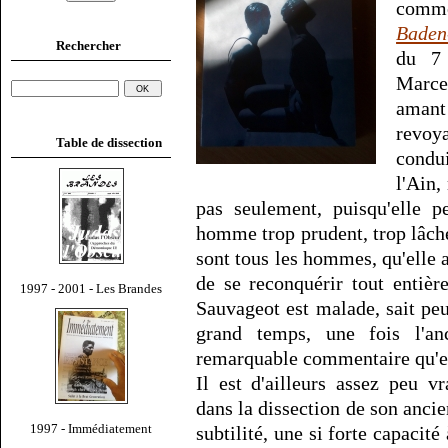
comme
Baden
Rechercher
du 7 
Marce
amant
revoya
Table de dissection
condu
l'Ain,
pas seulement, puisqu'elle 
homme trop prudent, trop lâc
sont tous les hommes, qu'elle 
de se reconquérir tout entièr
1997 - 2001 - Les Brandes
Sauvageot est malade, sait peut
grand temps, une fois l'a
remarquable commentaire qu'
Il est d'ailleurs assez peu 
dans la dissection de son ancie
1997 - Immédiatement
subtilité, une si forte capaci