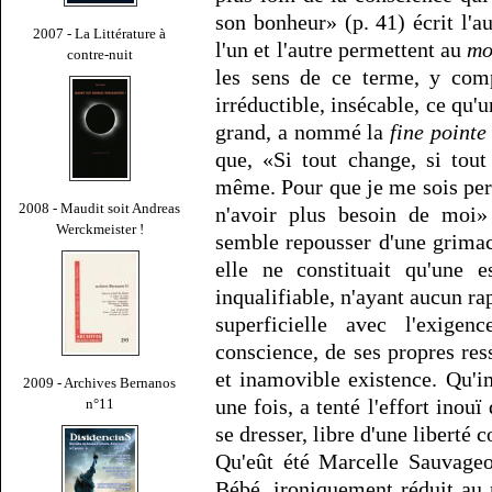
son bonheur» (p. 41) écrit l'au
2007 - La Littérature à
l'un et l'autre permettent au
mo
contre-nuit
les sens de ce terme, y comp
irréductible, insécable, ce qu'
grand, a nommé la
fine pointe
que, «Si tout change, si tou
même. Pour que je me sois perdu
2008 - Maudit soit Andreas
n'avoir plus besoin de moi» 
Werckmeister !
semble repousser d'une grimac
elle ne constituait qu'une 
inqualifiable, n'ayant aucun r
superficielle avec l'exigen
conscience, de ses propres res
et inamovible existence. Qu'i
2009 - Archives Bernanos
une fois, a tenté l'effort inouï
n°11
se dresser, libre d'une liberté 
Qu'eût été Marcelle Sauvageo
Bébé, ironiquement réduit au