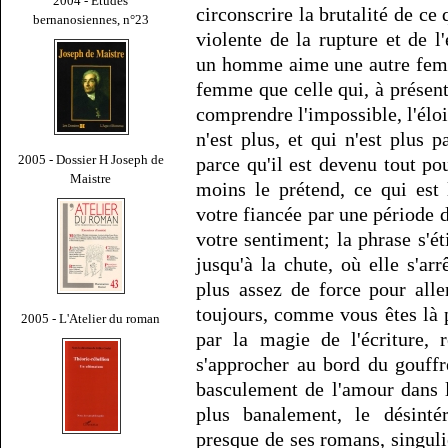
2004 - Études
circonscrire la brutalité de ce q
bernanosiennes, n°23
violente de la rupture et de l
un homme aime une autre femm
femme que celle qui, à présent,
comprendre l'impossible, l'éloi
n'est plus, et qui n'est plus p
2005 - Dossier H Joseph de
parce qu'il est devenu tout p
Maistre
moins le prétend, ce qui es
votre fiancée par une période d
votre sentiment; la phrase s'ét
jusqu'à la chute, où elle s'arr
plus assez de force pour aller
toujours, comme vous êtes là p
2005 - L'Atelier du roman
par la magie de l'écriture, 
s'approcher au bord du gouffre
basculement de l'amour dans l
plus banalement, le désinté
presque de ses romans, singu