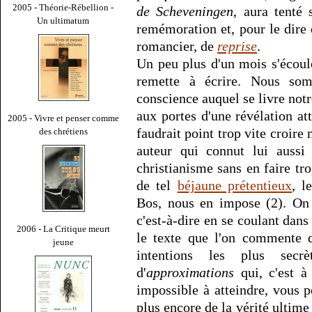
2005 - Théorie-Rébellion -
de Scheveningen
, aura tenté 
Un ultimatum
remémoration et, pour le dire
romancier, de
reprise
.
Un peu plus d'un mois s'écou
remette à écrire. Nous so
conscience auquel se livre not
aux portes d'une révélation att
2005 - Vivre et penser comme
faudrait point trop vite croire
des chrétiens
auteur qui connut lui aussi 
christianisme sans en faire tro
de tel
béjaune prétentieux
, l
Bos, nous en impose (2). On 
c'est-à-dire en se coulant dans 
2006 - La Critique meurt
le texte que l'on commente d
jeune
intentions les plus secr
d'
approximations
qui, c'est à
impossible à atteindre, vous 
plus encore de la vérité ultim