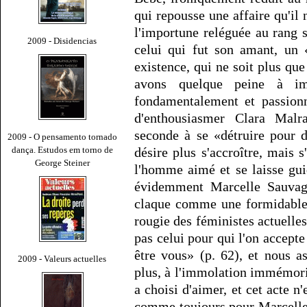
qui repousse une affaire qu'il 
l'importune reléguée au rang
2009 - Disidencias
celui qui fut son amant, un 
existence, qui ne soit plus qu
avons quelque peine à im
fondamentalement et passionn
d'enthousiasmer Clara Malr
seconde à se «détruire pour 
2009 - O pensamento tornado
dança. Estudos em torno de
désire plus s'accroître, mais 
George Steiner
l'homme aimé et se laisse guid
évidemment Marcelle Sauvage
claque comme une formidable 
rougie des féministes actuelles 
pas celui pour qui l'on accepte 
être vous» (p. 62), et nous a
2009 - Valeurs actuelles
plus, à l'immolation immémor
a choisi d'aimer, et cet acte n
comme toujours pour Marcelle 