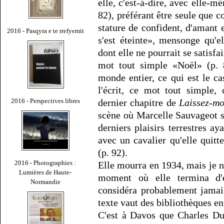
elle, c'est-à-dire, avec elle-m
82), préférant être seule que 
stature de confident, d'amant 
2016 - Pasqyra e te rrefyemit
s'est éteinte», mensonge qu'el
dont elle ne pourrait se satisfai
mot tout simple «Noël» (p. 8
monde entier, ce qui est le c
l'écrit, ce mot tout simple,
2016 - Perspectives libres
dernier chapitre de
Laissez-mo
scène où Marcelle Sauvageot s'
derniers plaisirs terrestres a
avec un cavalier qu'elle quitte
(p. 92).
2016 - Photographies :
Elle mourra en 1934, mais je ne
Lumières de Haute-
moment où elle termina d'é
Normandie
considéra probablement jamai
texte vaut des bibliothèques ent
C'est à Davos que Charles Du