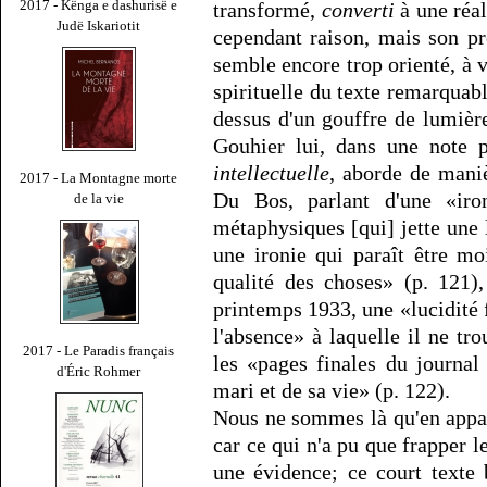
2017 - Kënga e dashurisë e
transformé,
converti
à une réal
Judë Iskariotit
cependant raison, mais son 
semble encore trop orienté, à v
spirituelle du texte remarquab
dessus d'un gouffre de lumièr
Gouhier lui, dans une note
intellectuelle
, aborde de maniè
2017 - La Montagne morte
Du Bos, parlant d'une «iro
de la vie
métaphysiques [qui] jette une
une ironie qui paraît être mo
qualité des choses» (p. 121)
printemps 1933, une «lucidité 
l'absence» à laquelle il ne t
2017 - Le Paradis français
les «pages finales du journa
d'Éric Rohmer
mari et de sa vie» (p. 122).
Nous ne sommes là qu'en appare
car ce qui n'a pu que frapper 
une évidence; ce court texte 