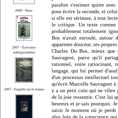
paraître s'estimer quitte avec
2006 - Nunc
pour écrire la seconde, et cel
si elle est sérieuse, à tout lect
le critique. Un texte comme 
probablement totalement igno
Bos n'avait enroulé, autour 
apparente douceur, ses propres 
2007 - Écrivains
Charles Du Bos, mieux que q
infréquentables
Sauvageot, parce qu'il parta
rationnel, voire ratiocinant,
langage, qui lui permet d'ana
d'un processus intellectuel tou
qu'écrit Marcelle Sauvageot à p
2007 - Enquête sur le roman
y a un petit coin qui ne vibre 
de la joie ressentie. C'est lui q
heureux et je sais pourquoi. Je
saisir le moment où je perds 
plus loin de la conscience qui