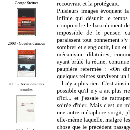
recouvrait et la protégeait.
George Steiner
Plusieurs images évoquent la 
infinie qui désunit le temps 
comprendre le basculement de l'
impossible de le penser, ca
paraissent tout bonnement s'y 
2003 - Gueules d'amour
sombrer et s'engloutir, l'un et 
mécanisme dilatoires, comm
ayant brûlé la rétine, continue
paupière refermée : «On dira
quelques teintes survivent un i
: il n'y a plus rien. C'est ains
2003 - Revue des deux
mondes
possible qu'il n'y a ait plus r
d'ici... et j'essaie de rattra
soirée d'hier. Mais c'est un m
une autre métaphore surgit, p
elle-même laquelle, malgré le
chose que le précédent passage,