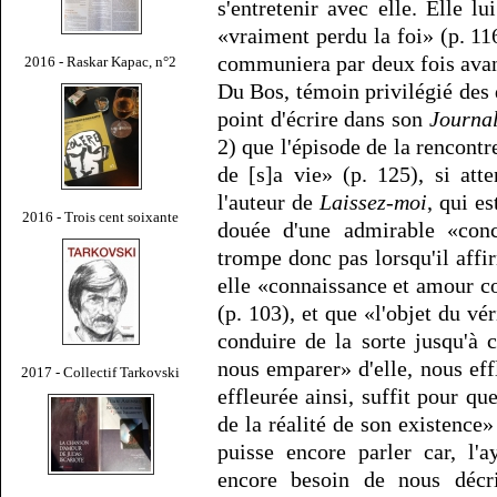
s'entretenir avec elle. Elle lu
«vraiment perdu la foi» (p. 116
communiera par deux fois avan
2016 - Raskar Kapac, n°2
Du Bos, témoin privilégié des
point d'écrire dans son
Journa
2) que l'épisode de la rencont
de [s]a vie» (p. 125), si att
l'auteur de
Laissez-moi
, qui e
2016 - Trois cent soixante
douée d'une admirable «conc
trompe donc pas lorsqu'il aff
elle «connaissance et amour co
(p. 103), et que «l'objet du vér
conduire de la sorte jusqu'à 
nous emparer» d'elle, nous ef
2017 - Collectif Tarkovski
effleurée ainsi, suffit pour q
de la réalité de son existence» 
puisse encore parler car, l'a
encore besoin de nous décri