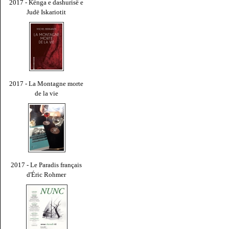
2017 - Kënga e dashurisë e
Judë Iskariotit
2017 - La Montagne morte
de la vie
2017 - Le Paradis français
d'Éric Rohmer