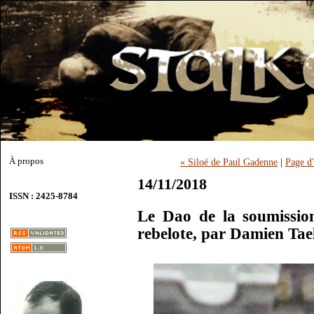
À propos
« Siloé de Paul Gadenne
|
Page d'
14/11/2018
ISSN : 2425-8784
Le Dao de la soumission
rebelote, par Damien Ta