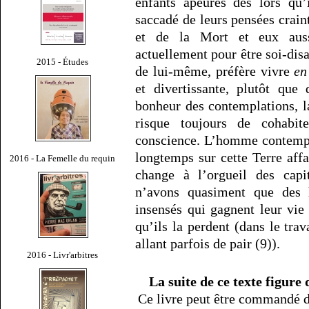
enfants apeurés dès lors qu’
saccadé de leurs pensées crain
et de la Mort et eux aus
actuellement pour être soi-di
2015 - Études
de lui-même, préfère vivre
en
et divertissante, plutôt que
bonheur des contemplations, l
risque toujours de cohabit
conscience. L’homme contemplat
longtemps sur cette Terre aff
2016 - La Femelle du requin
change à l’orgueil des cap
n’avons quasiment que des 
insensés qui gagnent leur vie
qu’ils la perdent (dans le trav
allant parfois de pair (9)).
2016 - Livr'arbitres
La suite de ce texte figure
Ce livre peut être commandé d