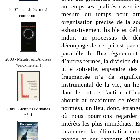
au temps ses qualités essentiel
2007 - La Littérature à
mesure du temps pour ar
contre-nuit
organisation précise de la so
exhaustivement lisible et dél
induit un processus de dé
découpage de ce qui est par e
parallèle le flux également
2008 - Maudit soit Andreas
d’autres termes, la division du
Werckmeister !
utile soit-elle, engendre d
fragmentée n’a de signific
instrumental de la vie, un li
dans le but de l’action effi
aboutir au maximum de résulta
normés), un lieu, donc, étrang
2009 - Archives Bernanos
où nous pourrions regarde
n°11
intérêts les plus immédiats. 
fatalement la délimitation du 
monde et des rapports d’inter