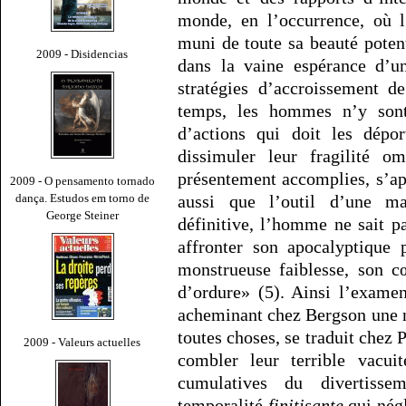
monde, en l’occurrence, où l
muni de toute sa beauté potenti
2009 - Disidencias
dans la vaine espérance d’un
stratégies d’accroissement d
temps, les hommes n’y sont
d’actions qui doit les dépo
dissimuler leur fragilité om
présentement accomplies, s’ap
2009 - O pensamento tornado
dança. Estudos em torno de
aussi que l’outil d’une ma
George Steiner
définitive, l’homme ne sait pa
affronter son apocalyptique 
monstrueuse faiblesse, son c
d’ordure» (5). Ainsi l’exame
acheminant chez Bergson une 
toutes choses, se traduit chez
2009 - Valeurs actuelles
combler leur terrible vacui
cumulatives du divertissem
temporalité
finitisante
qui négl