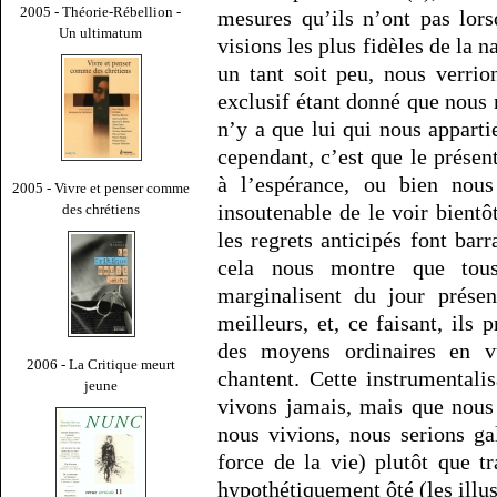
2005 - Théorie-Rébellion -
mesures qu’ils n’ont pas lor
Un ultimatum
visions les plus fidèles de la 
un tant soit peu, nous verri
exclusif étant donné que nous 
n’y a que lui qui nous appar
cependant, c’est que le présen
à l’espérance, ou bien nous
2005 - Vivre et penser comme
insoutenable de le voir bientô
des chrétiens
les regrets anticipés font bar
cela nous montre que tou
marginalisent du jour présen
meilleurs, et, ce faisant, ils
des moyens ordinaires en v
2006 - La Critique meurt
chantent. Cette instrumental
jeune
vivons jamais, mais que nous 
nous vivions, nous serions ga
force de la vie) plutôt que t
hypothétiquement ôté (les illus