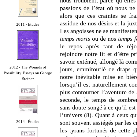
nous troublent, parce qu’elle
passions de l’état où nous n
alors que ces craintes se fr
assidue de nos désirs et la jux
2011 - Études
Les angoisses ne se manifesten
temps morts
ou de nos
temps f
le repos après tant de réjo
rejoindre notre lit et d’être 
savoir exténué, allongé là com
2012 - The Wounds of
jours, emmitouflé de draps q
Possibility. Essays on George
notre inévitable mise en bièr
Steiner
lorsqu’il est naturellement co
plus contourner l’aventure de 
seconde, le temps de sombrer
sans doute songé à ce qu’il est
l’univers (8). Quant à ceux qu
2014 - Études
sont souvent assiégés par les c
les tyrans fortunés de cette 