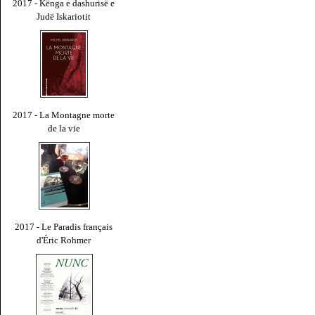
2017 - Kënga e dashurisë e
Judë Iskariotit
2017 - La Montagne morte
de la vie
2017 - Le Paradis français
d'Éric Rohmer