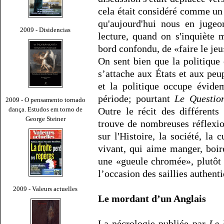
cela était considéré comme un
qu'aujourd'hui nous en jugeo
2009 - Disidencias
lecture, quand on s'inquiète 
bord confondu, de «faire le jeu
On sent bien que la politique 
s’attache aux États et aux pe
et la politique occupe évide
période; pourtant
Le Questio
2009 - O pensamento tornado
dança. Estudos em torno de
Outre le récit des différents
George Steiner
trouve de nombreuses réflexions 
sur l'Histoire, la société, la
vivant, qui aime manger, boir
une «gueule chromée», plutôt 
l’occasion des saillies authent
2009 - Valeurs actuelles
Le mordant d’un Anglais
La nécrologie publiée par
Le