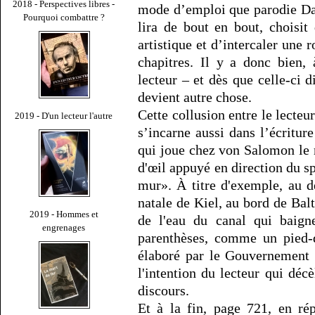
2018 - Perspectives libres -
mode d’emploi que parodie Da
Pourquoi combattre ?
lira de bout en bout, choisit 
artistique et d’intercaler une
chapitres. Il y a donc bien,
lecteur – et dès que celle-ci di
devient autre chose.
Cette collusion entre le lecteur
2019 - D'un lecteur l'autre
s’incarne aussi dans l’écriture 
qui joue chez von Salomon le rô
d'œil appuyé en direction du s
mur». À titre d'exemple, au dé
natale de Kiel, au bord de Balti
2019 - Hommes et
de l'eau du canal qui baigne
engrenages
parenthèses, comme un pied-d
élaboré par le Gouvernement 
l'intention du lecteur qui déc
discours.
Et à la fin, page 721, en ré