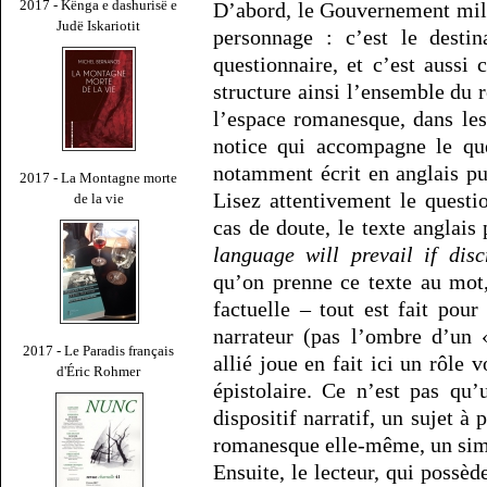
2017 - Kënga e dashurisë e
D’abord, le Gouvernement milit
Judë Iskariotit
personnage : c’est le destin
questionnaire, et c’est aussi 
structure ainsi l’ensemble du 
l’espace romanesque, dans les
notice qui accompagne le que
notamment écrit en anglais 
2017 - La Montagne morte
Lisez attentivement le questi
de la vie
cas de doute, le texte anglais
language will prevail if disc
qu’on prenne ce texte au mot
factuelle – tout est fait pou
narrateur (pas l’ombre d’un 
2017 - Le Paradis français
allié joue en fait ici un rôle
d'Éric Rohmer
épistolaire. Ce n’est pas qu’
dispositif narratif, un sujet à 
romanesque elle-même, un simu
Ensuite, le lecteur, qui possèd