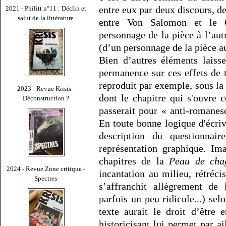
entre eux par deux discours, d
2021 - Philitt n°11 : Déclin et
salut de la littérature
entre Von Salomon et le G
personnage de la pièce à l’aut
(d’un personnage de la pièce au
Bien d’autres éléments lais
permanence sur ces effets de 
reproduit par exemple, sous la 
2023 - Revue Krisis -
dont le chapitre qui s'ouvre 
Déconstruction ?
passerait pour « anti-romanes
En toute bonne logique d'écriv
description du questionna
représentation graphique. Ima
chapitres de la
Peau de cha
2024 - Revue Zone critique -
incantation au milieu, rétréci
Spectres
s’affranchit allègrement de 
parfois un peu ridicule...) selo
texte aurait le droit d’être
historicisant lui permet par ai