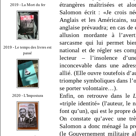
étrangères maîtrisées et alo
2019 - La Mort du fer
Salomon écrit : «Je crois né
Anglais et les Américains, s
anglaise prévaudra; en cas de
allusion mordante à l’ave
sarcasme qui lui permet bie
2019 - Le temps des livres est
national et de régler ses com
passé
lecteur – l’insolence d’u
inconcevable dans une adres
allié. (Elle ouvre toutefois d’a
triomphe symboliques dans l’œ
se porter volontaire…).
Enfin, on retrouve dans le
L
2020 - L'Impostura
«triple identité» (l'auteur, le
font qu’un), qui est le propre d
On constate qu’avec une très
Salomon a donc ménagé la prés
(le Gouvernement militaire al