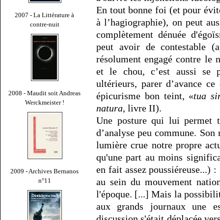
En tout bonne foi (et pour évi
2007 - La Littérature à
à l’hagiographie), on peut aus
contre-nuit
complètement dénuée d'égoïs
peut avoir de contestable (a
résolument engagé contre le 
et le chou, c’est aussi se 
ultérieurs, parer d’avance ce
2008 - Maudit soit Andreas
épicurisme bon teint, «
tua si
Werckmeister !
natura
, livre II).
Une posture qui lui permet 
d’analyse peu commune. Son r
lumière crue notre propre actu
qu'une part au moins signific
en fait assez poussiéreuse...) :
2009 - Archives Bernanos
au sein du mouvement nationa
n°11
l'époque. [...] Mais la possibili
aux grands journaux une e
discussion s'était déplacée vers 