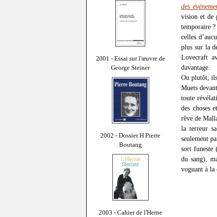
des événeme
vision et de
temporaire ?
celles d’aucu
plus sur la 
Lovecraft 
2001 - Essai sur l'œuvre de
davantage.
George Steiner
Ou plutôt, il
Muets devant
toute révéla
des choses e
rêve de Mall
la terreur s
2002 - Dossier H Pierre
seulement pa
Boutang
sort funeste
du sang), ma
voguant à la 
2003 - Cahier de l'Herne