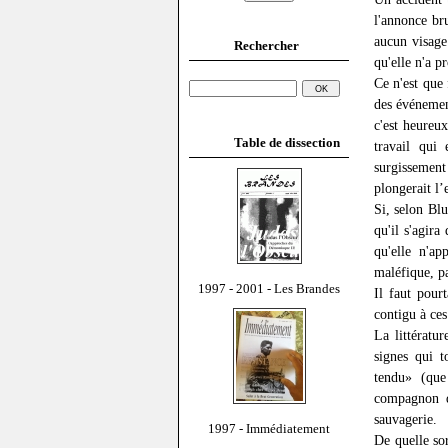
l'annonce br
aucun visage
Rechercher
qu'elle n'a p
Ce n'est que
des événemen
c'est heureux
Table de dissection
travail qui
surgissement
plongerait l’
Si, selon Bl
qu'il s'agira
qu'elle n'a
maléfique, pa
1997 - 2001 - Les Brandes
Il faut pour
contigu à ce
La littératur
signes qui t
tendu» (que
compagnon de
sauvagerie.
1997 - Immédiatement
De quelle sor