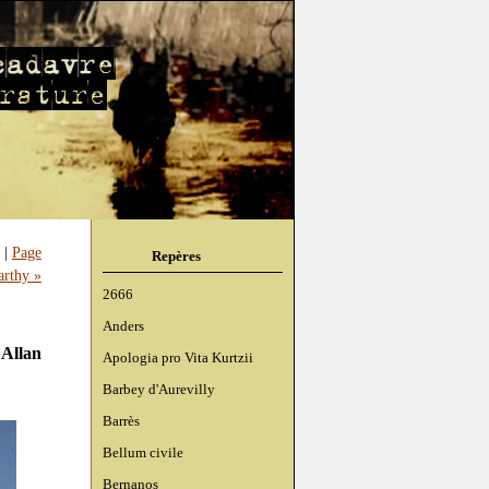
|
Page
Repères
arthy »
2666
Anders
 Allan
Apologia pro Vita Kurtzii
Barbey d'Aurevilly
Barrès
Bellum civile
Bernanos