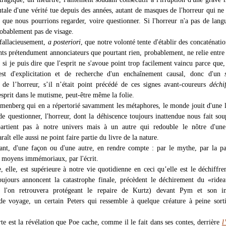
utale d'une vérité tue depuis des années, autant de masques de l'horreur qui ne
 que nous pourrions regarder, voire questionner. Si l'horreur n'a pas de langu
robablement pas de visage.
 fallacieusement,
a posteriori
, que notre volonté tente d'établir des concaténatio
ts prétendument annonciateurs que pourtant rien, probablement, ne relie entre
 si je puis dire que l'esprit ne s'avoue point trop facilement vaincu parce que,
 est d'explicitation et de recherche d'un enchaînement causal, donc d'un
 de l’horreur, s’il n’était point précédé de ces signes avant-coureurs
déchi
esprit dans le mutisme, peut-être même la folie.
umenberg qui en a répertorié savamment les métaphores, le monde jouit d'une li
 de questionner, l'horreur, dont la déhiscence toujours inattendue nous fait so
ppartient pas à notre univers mais à un autre qui redouble le nôtre d'un
raît elle aussi ne point faire partie du livre de la nature.
tant, d'une façon ou d'une autre, en rendre compte : par le mythe, par la pa
s moyens immémoriaux, par l'écrit.
e, elle, est supérieure à notre vie quotidienne en ceci qu’elle est le déchiffr
oujours annoncent la catastrophe finale, précèdent le déchirement du «ride
 l'on retrouvera protégeant le repaire de Kurtz) devant Pym et son in
 voyage, un certain Peters qui ressemble à quelque créature à peine sorti
te est la révélation que Poe cache, comme il le fait dans ses contes, derrière
l