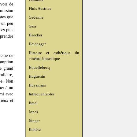
uvoir de
Finis Austriae
rmission
stes que
Gadenne
r un peu
Gass
ces
puis
Haecker
prendre
Heidegger
Histoire et esthétique du
 même de
cinéma fantastique
somption
Houellebecq
le grand
ollaire,
Huguenin
Poe. Non
Huysmans
per à un
ami avec
Infréquentables
rieux et
Israël
Jones
Jünger
Kertész