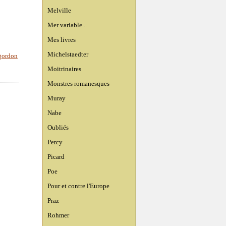
Melville
Mer variable...
Mes livres
Michelstaedter
 gordon
Moitrinaires
Monstres romanesques
Muray
Nabe
Oubliés
Percy
Picard
Poe
Pour et contre l'Europe
Praz
Rohmer