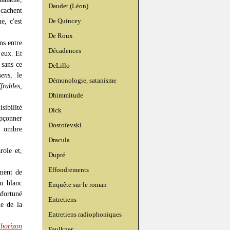
Daudet (Léon)
 cachent
De Quincey
e, c'est
De Roux
ns entre
Décadences
 eux. Et
 sans ce
DeLillo
sens
, le
Démonologie, satanisme
ffrables
,
Dhimmitude
sibilité
Dick
upçonner
Dostoïevski
e ombre
Dracula
role et,
Dupré
Effondrements
ement de
au blanc
Enquête sur le roman
fortuné
Entretiens
e de la
Entretiens radiophoniques
’horizon
Faulkner