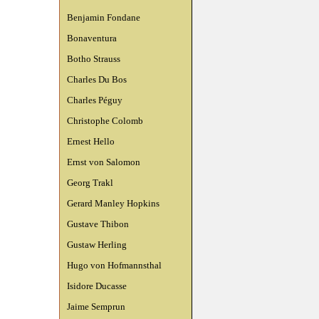
Benjamin Fondane
Bonaventura
Botho Strauss
Charles Du Bos
Charles Péguy
Christophe Colomb
Ernest Hello
Ernst von Salomon
Georg Trakl
Gerard Manley Hopkins
Gustave Thibon
Gustaw Herling
Hugo von Hofmannsthal
Isidore Ducasse
Jaime Semprun