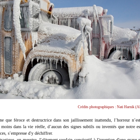
Crédits photographiques : Nati Harnik (A
ne que féroce et destructrice dans son jaillissement inattendu, l’horreur n’es
 moins dans la vie réelle, d’aucun des signes subtils ou inventés que notre es
rces, s’empresse d'y déchiffrer.
tragique, un meurtre, l'alitement soudain consécutif à l'irruption d'une grave 