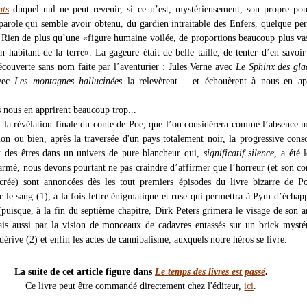
nts
duquel nul ne peut revenir, si ce n’est, mystérieusement, son propre po
 parole qui semble avoir obtenu, du gardien intraitable des Enfers, quelque pe
 Rien de plus qu’une «figure humaine voilée, de proportions beaucoup plus va
n habitant de la terre». La gageure était de belle taille, de tenter d’en savoi
découverte sans nom faite par l’aventurier : Jules Verne avec
Le Sphinx des gla
avec
Les montagnes hallucinées
la relevèrent… et échouèrent à nous en ap
s nous en apprirent beaucoup trop...
 la révélation finale du conte de Poe, que l’on considérera comme l’absence
tion ou bien, après la traversée d'un pays totalement noir, la progressive con
t des êtres dans un univers de pure blancheur qui,
significatif silence
, a été 
armé, nous devons pourtant ne pas craindre d’affirmer que l’horreur (et son cor
acrée) sont annoncées dès les tout premiers épisodes du livre bizarre de 
r le sang (1), à la fois lettre énigmatique et ruse qui permettra à Pym d’échap
 (puisque, à la fin du septième chapitre, Dirk Peters grimera le visage de son 
is aussi par la vision de monceaux de cadavres entassés sur un brick mysté
dérive (2) et enfin les actes de cannibalisme, auxquels notre héros se livre.
La suite de cet article figure dans
Le temps des livres est passé
.
Ce livre peut être commandé directement chez l'éditeur,
ici
.