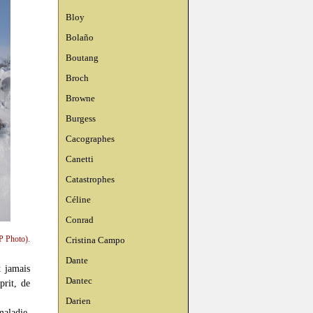
Bloy
Bolaño
Boutang
Broch
Browne
Burgess
Cacographes
Canetti
Catastrophes
Céline
Conrad
P Photo).
Cristina Campo
Dante
t jamais
Dantec
prit, de
Darien
maladie,