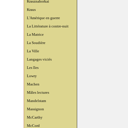
Krasznahorkai
Kraus
L'Amérique en guerre
La Littérature à contre-nuit
La Matrice
La Soudière
La Ville
Langages viciés
Les îles
Lowry
Machen
Mâles lectures
Mandelstam
Massignon
McCarthy
McCord