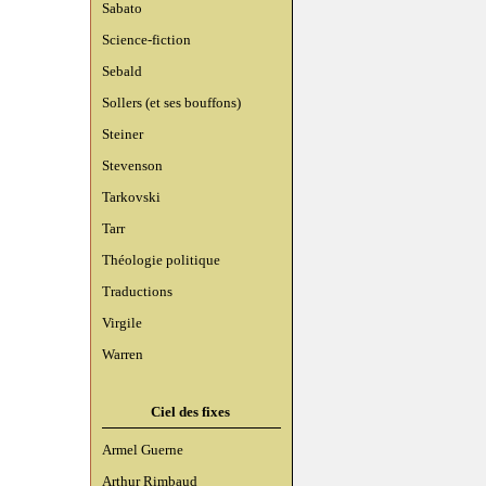
Sabato
Science-fiction
Sebald
Sollers (et ses bouffons)
Steiner
Stevenson
Tarkovski
Tarr
Théologie politique
Traductions
Virgile
Warren
Ciel des fixes
Armel Guerne
Arthur Rimbaud