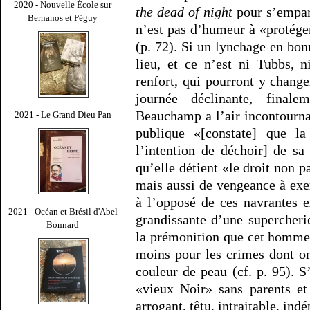
2020 - Nouvelle École sur
the dead of night
pour s’empare
Bernanos et Péguy
n’est pas d’humeur à «protége
(p. 72). Si un lynchage en bonn
lieu, et ce n’est ni Tubbs, 
renfort, qui pourront y change
journée déclinante, final
Beauchamp a l’air incontournab
2021 - Le Grand Dieu Pan
publique «[constate] que la
l’intention de déchoir] de sa
qu’elle détient «le droit non p
mais aussi de vengeance à exer
à l’opposé de ces navrantes ex
2021 - Océan et Brésil d'Abel
grandissante d’une supercherie
Bonnard
la prémonition que cet homme 
moins pour les crimes dont on
couleur de peau (cf. p. 95). 
«vieux Noir» sans parents et 
arrogant, têtu, intraitable, ind