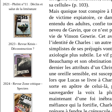
sa cellule» (p. 103).
2021 - Philitt n°11 : Déclin et
salut de la littérature
Mais quoique tout conspire à 
de victime expiatoire, ce da
entendu des adultes, confie t
neveu de Gavin, que ce n’est p
vie de Vinson Gowrie. Cet av
l’identité de Charles : un autre
2023 - Revue Krisis -
simplistes de ses préjugés vont
Déconstruction ?
axiologie plus subtile. Le vif
Beauchamp et son obstination 
dernier les attributs d’un Chri
une oreille sensible, est susce
lors que Lucas se livre à Char
2024 - Revue Zone critique -
sorte en apôtre de celui-là,
Spectres
sauvegarder la voix la pl
maintenant d’une foi inébra
méfiance qui la fortifie, Charl
prépare à fendre le crépuscule e