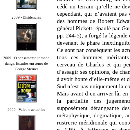
cédé un terrain qu’elle ne dev
cependant, qui n’avaient pas
2009 - Disidencias
des hommes de Robert Edward 
général Pickett, épaulé par Ga
pp. 244-5), a forgé la légende
devenant le phare inextinguib
Ce sont par conséquent les act
tous ces hommes méritants 
2009 - O pensamento tornado
dança. Estudos em torno de
cerveau de Charles et qui pe
George Steiner
d’assagir ses opinions, de chan
à avoir honte d’elle-même et 
Sud n’est pas uniquement la co
Mais avant d’en arriver là, en
la partialité des jugemen
supposément dérangeante des 
2009 - Valeurs actuelles
métaphysique, dogmatique, an
rustrerie méridionale qui cont
p. 125). À Jefferson et dans