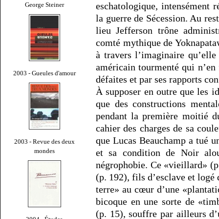
eschatologique, intensément ré
George Steiner
la guerre de Sécession. Au rest
lieu Jefferson trône administ
comté mythique de Yoknapataw
à travers l’imaginaire qu’elle
américain tourmenté qui n’en f
2003 - Gueules d'amour
défaites et par ses rapports co
À supposer en outre que les id
que des constructions mentale
pendant la première moitié d
cahier des charges de sa coul
que Lucas Beauchamp a tué un 
2003 - Revue des deux
mondes
et sa condition de Noir alou
négrophobie. Ce «vieillard» (p
(p. 192), fils d’esclave et log
terre» au cœur d’une «plantat
bicoque en une sorte de «tim
(p. 15), souffre par ailleurs d