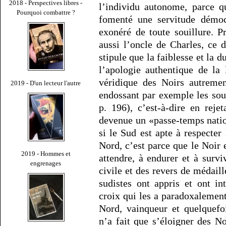
2018 - Perspectives libres -
l’individu autonome, parce q
Pourquoi combattre ?
fomenté une servitude démoc
exonéré de toute souillure. 
aussi l’oncle de Charles, ce 
stipule que la faiblesse et la d
l’apologie authentique de la 
véridique des Noirs autremen
2019 - D'un lecteur l'autre
endossant par exemple les souf
p. 196), c’est-à-dire en reje
devenue un «passe-temps natio
si le Sud est apte à respecter
Nord, c’est parce que le Noir 
2019 - Hommes et
attendre, à endurer et à survi
engrenages
civile et des revers de médaill
sudistes ont appris et ont in
croix qui les a paradoxalemen
Nord, vainqueur et quelquefoi
n’a fait que s’éloigner des No