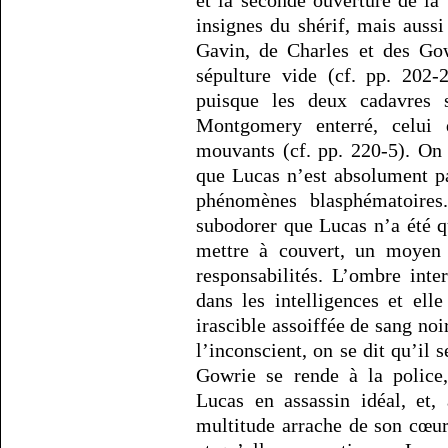
et la seconde ouverture de la 
insignes du shérif, mais auss
Gavin, de Charles et des Gow
sépulture vide (cf. pp. 202-
puisque les deux cadavres s
Montgomery enterré, celui 
mouvants (cf. pp. 220-5). On
que Lucas n’est absolument pa
phénomènes blasphématoire
subodorer que Lucas n’a été q
mettre à couvert, un moyen 
responsabilités. L’ombre int
dans les intelligences et ell
irascible assoiffée de sang noir
l’inconscient, on se dit qu’il
Gowrie se rende à la police,
Lucas en assassin idéal, et,
multitude arrache de son cœu