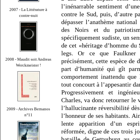
l’inénarrable sentiment d’une
2007 - La Littérature à
contre le Sud, puis, d’autre p
contre-nuit
dépasser l’anathème national
des Noirs et du patriotism
spécifiquement sudiste, un sen
de cet «héritage d’homme du 
legs. Or ce que Faulkner
2008 - Maudit soit Andreas
précisément, cette espèce de d
Werckmeister !
part d’humanité qui gît par
comportement inattendu que 
tout concourt à l’appesantir da
Progressivement et ingénie
Charles, va donc retourner le 
l’hallucinante réversibilité dès
2009 - Archives Bernanos
l’honneur de ses habitants. A
n°11
lente apparition d’un espr
réformée, digne de ces trois jo
bataille de Gettysburg au co