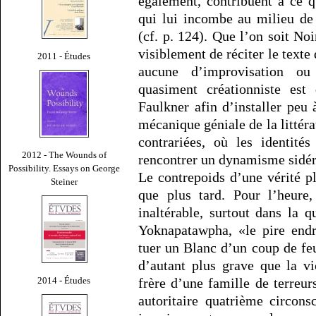
également, contribuent à ce q
qui lui incombe au milieu de
(cf. p. 124). Que l’on soit No
visiblement de réciter le texte 
2011 - Études
aucune d’improvisation ou
quasiment créationniste est
Faulkner afin d’installer peu
mécanique géniale de la littéra
contrariées, où les identités
2012 - The Wounds of
rencontrer un dynamisme sidér
Possibility. Essays on George
Le contrepoids d’une vérité 
Steiner
que plus tard. Pour l’heure,
inaltérable, surtout dans la 
Yoknapatawpha, «le pire endr
tuer un Blanc d’un coup de feu
d’autant plus grave que la v
2014 - Études
frère d’une famille de terreur
autoritaire quatrième circons