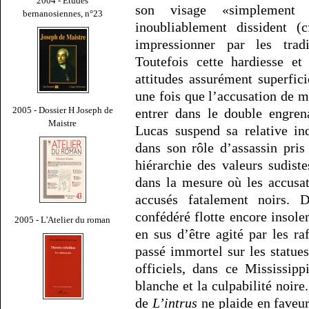
2004 - Études
son visage «simplement i
bernanosiennes, n°23
inoubliablement dissident (
impressionner par les trad
Toutefois cette hardiesse et
attitudes assurément superfic
une fois que l’accusation de me
2005 - Dossier H Joseph de
entrer dans le double engren
Maistre
Lucas suspend sa relative in
dans son rôle d’assassin pris
hiérarchie des valeurs sudiste
dans la mesure où les accusat
accusés fatalement noirs. 
confédéré flotte encore insole
2005 - L'Atelier du roman
en sus d’être agité par les ra
passé immortel sur les statue
officiels, dans ce Mississipp
blanche et la culpabilité noir
de
L’intrus
ne plaide en faveu