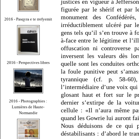
justices en vigueur à Jefferson
figurée par le shérif et par 
monument des Confédérés, 
2016 - Pasqyra e te rrefyemit
irréductiblement ulcéré par l
gens tels qu’il s’en trouve à 
à-face entre le légitime et l’i
offuscation ni controverse 
inversent les valeurs dès lo
2016 - Perspectives libres
quelle sont les conduites or
la foule punitive peut s’amas
tyrannique (cf. p. 58-60
l’intermédiaire d’une voix qui 
glosant haut et fort sur le 
2016 - Photographies :
dernier s’extirpe de la voitu
Lumières de Haute-
cellule : «Il n’aura même pa
Normandie
quand les Gowrie lui auront fait
Nous déduisons de ce qui p
déstabilisants : d’abord le tr