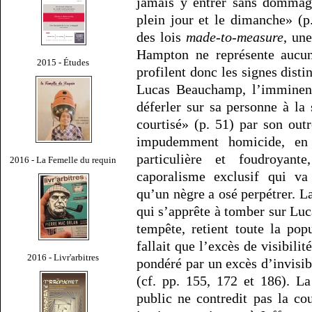
jamais y entrer sans dommage
plein jour et le dimanche» (p
des lois
made-to-measure
, un
Hampton ne représente aucune
2015 - Études
profilent donc les signes dist
Lucas Beauchamp, l’imminence
déferler sur sa personne à la 
courtisé» (p. 51) par son out
impudemment homicide, en 
particulière et foudroyante
2016 - La Femelle du requin
caporalisme exclusif qui va 
qu’un nègre a osé perpétrer. L
qui s’apprête à tomber sur Lu
tempête, retient toute la po
fallait que l’excès de visibili
2016 - Livr'arbitres
pondéré par un excès d’invisibi
(cf. pp. 155, 172 et 186). L
public ne contredit pas la co