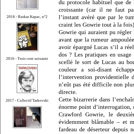
du protocole habituel que de 
croissante (car il ne faut p
l’instant avéré que par le tu
2016 - Raskar Kapac, n°2
craint les Gowrie tout à la fois
Gowrie qui auraient pu régler
avant que la rumeur ampoulée
avoir épargné Lucas s’il a rée
dos ? Les pratiques en usage 
2016 - Trois cent soixante
scellé le sort de Lucas au bou
couleur a soi-disant échap
l’intervention providentiell
n’eût pas été difficile non pl
directe.
Cette bizarrerie dans l’encha
2017 - Collectif Tarkovski
énorme point d’interrogation, m
Crawford Gowrie, le deuxiè
évidemment blâmable – et m
fardeau de déserteur depuis 