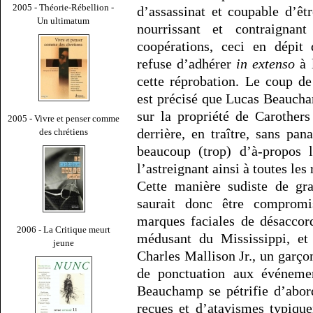
2005 - Théorie-Rébellion -
d’assassinat et coupable d’êtr
Un ultimatum
nourrissant et contraignant
coopérations, ceci en dépit 
refuse d’adhérer
in extenso
à 
cette réprobation. Le coup de
est précisé que Lucas Beaucha
sur la propriété de Carothe
2005 - Vivre et penser comme
derrière, en traître, sans pa
des chrétiens
beaucoup (trop) d’à-propos l
l’astreignant ainsi à toutes les
Cette manière sudiste de gra
saurait donc être compromis
marques faciales de désacco
2006 - La Critique meurt
médusant du Mississippi, et 
jeune
Charles Mallison Jr., un garçon
de ponctuation aux événem
Beauchamp se pétrifie d’abor
reçues et d’atavismes typiqu