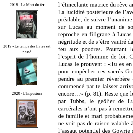
l’étincelante matrice du rêve a
2019 - La Mort du fer
La lucidité postérieure de l’av
préalable, de suivre l’unanim
sur Lucas au moment de son 
reproche en filigrane à Lucas
négritude et de s’être vautré d
2019 - Le temps des livres est
feu aux poudres. Pourtant
passé
l’esprit de l’homme de loi. 
Lucas le prouvent : «Tu es en
pour empêcher ces sacrés Gow
pendre au premier réverbère q
commencé par te laisser arriv
encore…» (p. 81). Reste que l
2020 - L'Impostura
par Tubbs, le geôlier de Lu
carcérales n’ont pas à remettr
de famille et mari probableme
ne voit pas de raison valable 
l’assaut potentiel des Gowrie