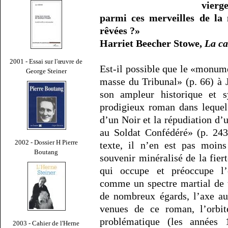
vierg
parmi ces merveilles de la
rêvées ?»
Harriet Beecher Stowe,
La ca
2001 - Essai sur l'œuvre de
Est-il possible que le «monum
George Steiner
masse du Tribunal» (p. 66) à J
son ampleur historique et 
prodigieux roman dans lequel
d’un Noir et la répudiation d
au Soldat Confédéré» (p. 243
2002 - Dossier H Pierre
texte, il n’en est pas moins
Boutang
souvenir minéralisé de la fier
qui occupe et préoccupe l’
comme un spectre martial de t
de nombreux égards, l’axe aut
venues de ce roman, l’orbit
problématique (les années 1
2003 - Cahier de l'Herne