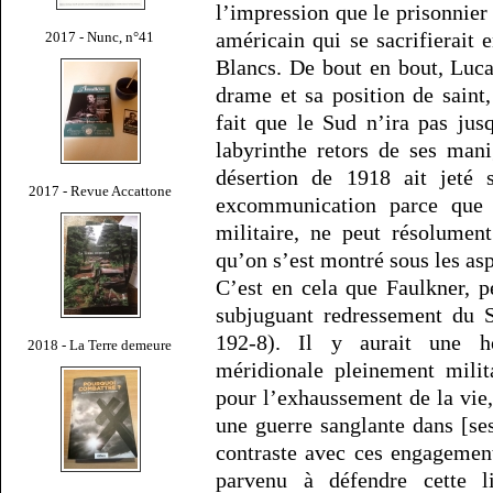
l’impression que le prisonnier 
américain qui se sacrifierait 
2017 - Nunc, n°41
Blancs. De bout en bout, Luc
drame et sa position de saint,
fait que le Sud n’ira pas ju
labyrinthe retors de ses man
désertion de 1918 ait jeté 
2017 - Revue Accattone
excommunication parce que l
militaire, ne peut résolumen
qu’on s’est montré sous les asp
C’est en cela que Faulkner, pe
subjuguant redressement du 
192-8). Il y aurait une h
2018 - La Terre demeure
méridionale pleinement milita
pour l’exhaussement de la vie,
une guerre sanglante dans [ses
contraste avec ces engagement
parvenu à défendre cette l