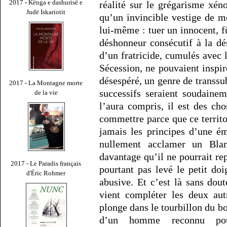
2017 - Kënga e dashurisë e
réalité sur le grégarisme xé
Judë Iskariotit
qu’un invincible vestige de m
lui-même : tuer un innocent, fû
déshonneur consécutif à la dés
d’un fratricide, cumulés avec
Sécession, ne pouvaient inspi
désespéré, un genre de transs
2017 - La Montagne morte
successifs seraient soudaine
de la vie
l’aura compris, il est des ch
commettre parce que ce territoi
jamais les principes d’une é
nullement acclamer un Bla
davantage qu’il ne pourrait re
2017 - Le Paradis français
pourtant pas levé le petit do
d'Éric Rohmer
abusive. Et c’est là sans dou
vient compléter les deux aut
plonge dans le tourbillon du b
d’un homme reconnu pour