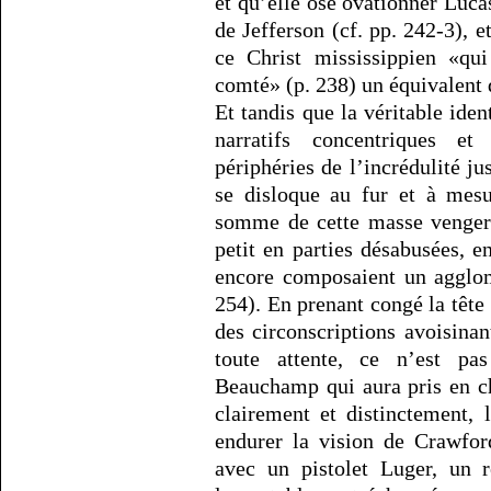
et qu’elle ose ovationner Luca
de Jefferson (cf. pp. 242-3), et
ce Christ mississippien «qu
comté» (p. 238) un équivalent d
Et tandis que la véritable iden
narratifs concentriques et
périphéries de l’incrédulité ju
se disloque au fur et à mesur
somme de cette masse vengeres
petit en parties désabusées, 
encore composaient un agglom
254). En prenant congé la tête 
des circonscriptions avoisinan
toute attente, ce n’est pa
Beauchamp qui aura pris en c
clairement et distinctement,
endurer la vision de Crawfor
avec un pistolet Luger, un 