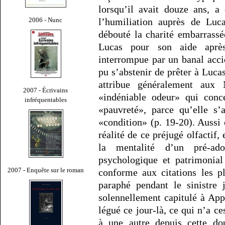
lorsqu’il avait douze ans, a
2006 - Nunc
l’humiliation auprès de Luc
débouté la charité embarrass
Lucas pour son aide après
interrompue par un banal acci
pu s’abstenir de prêter à Lucas
attribue généralement aux 
2007 - Écrivains
«indéniable odeur» qui conc
infréquentables
«pauvreté», parce qu’elle s’
«condition» (p. 19-20). Aussi 
réalité de ce préjugé olfactif,
la mentalité d’un pré-ad
psychologique et patrimonial
2007 - Enquête sur le roman
conforme aux citations les pl
paraphé pendant le sinistre
solennellement capitulé à App
légué ce jour-là, ce qui n’a c
à une autre depuis cette dou