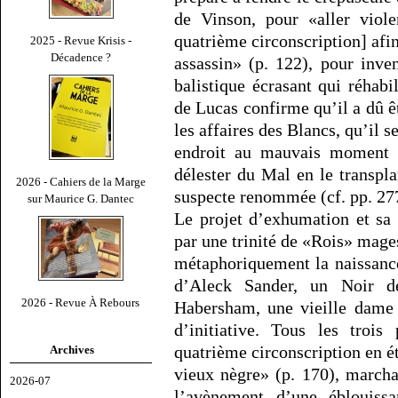
de Vinson, pour «aller viol
quatrième circonscription] afi
2025 - Revue Krisis -
Décadence ?
assassin» (p. 122), pour inve
balistique écrasant qui réhabi
de Lucas confirme qu’il a dû 
les affaires des Blancs, qu’il 
endroit au mauvais moment e
délester du Mal en le transpl
2026 - Cahiers de la Marge
suspecte renommée (cf. pp. 27
sur Maurice G. Dantec
Le projet d’exhumation et sa 
par une trinité de «Rois» mages
métaphoriquement la naissance
d’Aleck Sander, un Noir d
2026 - Revue À Rebours
Habersham, une vieille dame 
d’initiative. Tous les trois
quatrième circonscription en é
Archives
vieux nègre» (p. 170), marcha
2026-07
l’avènement d’une éblouissa