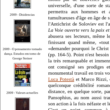
universelle, d'une sorte de 
permettra aux hommes et a
2009 - Disidencias
tumultueuses d'âge en âge de s
l'Antichrist de Soloviev est l'
La Voie ouverte vers la paix et
abusera ses lecteurs, même les
finissant quand même, «tout 
«demander pourquoi le Christ 
2009 - O pensamento tornado
dança. Estudos em torno de
(pp. 164-5). Point n'est besoin 
George Steiner
la très remarquable et immense
ont consigné ses prodiges e
monumental travail en trois 
Luca Potestà
et Marco Rizzi, 
quelconque crédibilité roman
distance, en quelque sorte, par
2009 - Valeurs actuelles
Pansophius, au nom aussi tra
son action à la fois néfaste et l
C'est un point commun à n