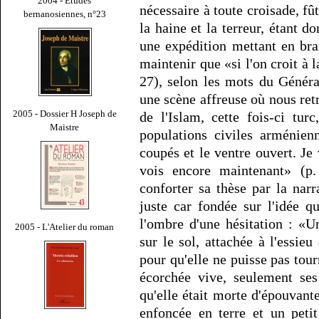
2004 - Études
nécessaire à toute croisade, f
bernanosiennes, n°23
la haine et la terreur, étant 
une expédition mettant en bra
maintenir que «si l'on croit à l
27), selon les mots du Généra
une scène affreuse où nous ret
2005 - Dossier H Joseph de
de l'Islam, cette fois-ci tur
Maistre
populations civiles arménien
coupés et le ventre ouvert. Je 
vois encore maintenant» (p
conforter sa thèse par la nar
juste car fondée sur l'idée q
l'ombre d'une hésitation : «
2005 - L'Atelier du roman
sur le sol, attachée à l'essieu
pour qu'elle ne puisse pas tourn
écorchée vive, seulement ses
qu'elle était morte d'épouvant
enfoncée en terre et un petit