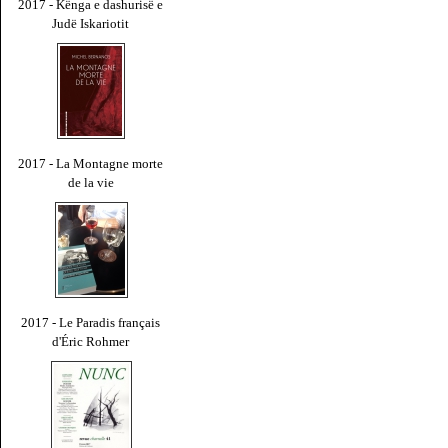
2017 - Kënga e dashurisë e
Judë Iskariotit
2017 - La Montagne morte
de la vie
2017 - Le Paradis français
d'Éric Rohmer