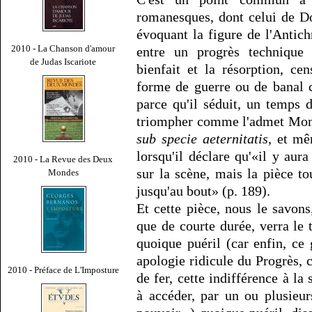
romanesques, dont celui de D
évoquant la figure de l'Antich
2010 - La Chanson d'amour
entre un progrès techniqu
de Judas Iscariote
bienfait et la résorption, ce
forme de guerre ou de banal co
parce qu'il séduit, un temps 
triompher comme l'admet Mons
sub specie aeternitatis
, et m
lorsqu'il déclare qu'«il y aur
2010 - La Revue des Deux
sur la scène, mais la pièce to
Mondes
jusqu'au bout» (p. 189).
Et cette pièce, nous le savons
que de courte durée, verra le
quoique puéril (car enfin, ce
apologie ridicule du Progrès, 
2010 - Préface de L'Imposture
de fer, cette indifférence à l
à accéder, par un ou plusieur