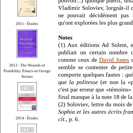
pouvoir...) quoique puéril, dis
Vladimir Soloviev, lorgnât-il
ne pouvait décidément pas a
qu'ont explorées les plus grand
2011 - Études
Notes
(1) Aux éditions Ad Solem, e
publiait un certain nombre d
comme ceux de
David Jones
o
2012 - The Wounds of
semble se contenter de petite
Possibility. Essays on George
comporte quelques fautes :
qui
Steiner
que la politesse
(et non la «p
c'est par erreur que «témoins» p
final manque à la note 18 de la
(2) Soloviev, lettre du mois de
Sophia et les autres écrits fra
2014 - Études
cit.
, p. 6.