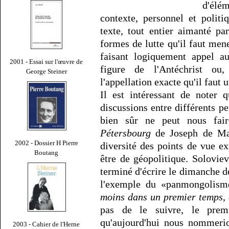
d'élém
contexte, personnel et polit
texte, tout entier aimanté pa
formes de lutte qu'il faut mener
faisant logiquement appel au
2001 - Essai sur l'œuvre de
figure de l'Antéchrist ou, 
George Steiner
l'appellation exacte qu'il faut ut
Il est intéressant de noter 
discussions entre différents 
bien sûr ne peut nous fai
Pétersbourg
de Joseph de Mais
2002 - Dossier H Pierre
diversité des points de vue e
Boutang
être de géopolitique. Solovie
terminé d'écrire le dimanche d
l'exemple du «panmongolism
moins dans un premier temps
,
pas de le suivre, le premi
qu'aujourd'hui nous nommerio
2003 - Cahier de l'Herne