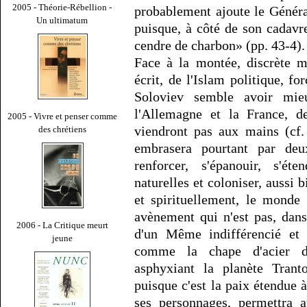
2005 - Théorie-Rébellion -
probablement ajoute le Général
Un ultimatum
puisque, à côté de son cadavre
cendre de charbon» (pp. 43-4).
Face à la montée, discrète m
écrit, de l'Islam politique, f
Soloviev semble avoir mieu
l'Allemagne et la France, de
2005 - Vivre et penser comme
viendront pas aux mains (cf.
des chrétiens
embrasera pourtant par deu
renforcer, s'épanouir, s'éte
naturelles et coloniser, aussi
et spirituellement, le monde
avènement qui n'est pas, dan
2006 - La Critique meurt
d'un Même indifférencié et 
jeune
comme la chape d'acier de
asphyxiant la planète Tran
puisque c'est la paix étendue à
ses personnages, permettra a