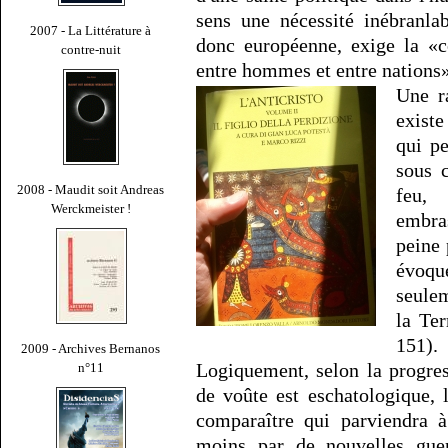
sens une nécessité inébranlab
2007 - La Littérature à
donc européenne, exige la «c
contre-nuit
entre hommes et entre nations» 
Une ra
existe
qui p
sous c
2008 - Maudit soit Andreas
feu,
Werckmeister !
embra
peine
évoq
seule
la Ter
151).
2009 - Archives Bernanos
Logiquement, selon la progre
n°11
de voûte est eschatologique, 
comparaître qui parviendra à 
moins par de nouvelles guer