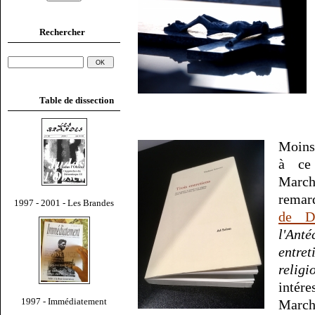
Rechercher
Table de dissection
Moins
à ce 
Marc
remar
1997 - 2001 - Les Brandes
de Do
l'Anté
entre
religi
intér
1997 - Immédiatement
Marc