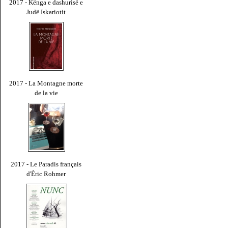
2017 - Kënga e dashurisë e
Judë Iskariotit
2017 - La Montagne morte
de la vie
2017 - Le Paradis français
d'Éric Rohmer