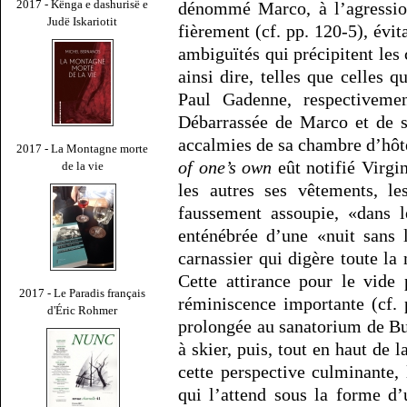
2017 - Kënga e dashurisë e
dénommé Marco, à l’agression
Judë Iskariotit
fièrement (cf. pp. 120-5), évi
ambiguïtés qui précipitent les c
ainsi dire, telles que celles q
Paul Gadenne, respectivem
Débarrassée de Marco et de s
accalmies de sa chambre d’hôte
2017 - La Montagne morte
of one’s own
eût notifié Virgin
de la vie
les autres ses vêtements, le
faussement assoupie, «dans 
enténébrée d’une «nuit sans 
carnassier qui digère toute la 
Cette attirance pour le vide 
2017 - Le Paradis français
réminiscence importante (cf. 
d'Éric Rohmer
prolongée au sanatorium de Bu
à skier, puis, tout en haut de l
cette perspective culminante, 
qui l’attend sous la forme d’