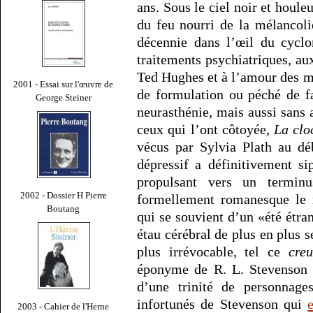
ans. Sous le ciel noir et houl
du feu nourri de la mélancoli
décennie dans l’œil du cyclo
traitements psychiatriques, a
Ted Hughes et à l’amour des m
2001 - Essai sur l'œuvre de
de formulation ou péché de f
George Steiner
neurasthénie, mais aussi sans
ceux qui l’ont côtoyée,
La clo
vécus par Sylvia Plath au dé
dépressif a définitivement si
propulsant vers un terminu
2002 - Dossier H Pierre
formellement romanesque le 
Boutang
qui se souvient d’un «été étran
étau cérébral de plus en plus s
plus irrévocable, tel ce
cre
éponyme de R. L. Stevenson e
d’une trinité de personnage
infortunés de Stevenson qui
2003 - Cahier de l'Herne