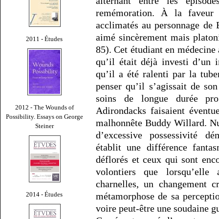
alternant entre les épisod
remémoration. À la faveur
acclimatés au personnage de 
aimé sincèrement mais platoni
2011 - Études
85). Cet étudiant en médecine 
qu’il était déjà investi d’un 
qu’il a été ralenti par la tu
penser qu’il s’agissait de s
soins de longue durée pr
2012 - The Wounds of
Adirondacks faisaient éventu
Possibility. Essays on George
malhonnête Buddy Willard. Nul
Steiner
d’excessive possessivité d
établit une différence fanta
déflorés et ceux qui sont enco
volontiers que lorsqu’elle
charnelles, un changement c
2014 - Études
métamorphose de sa perceptio
voire peut-être une soudaine g