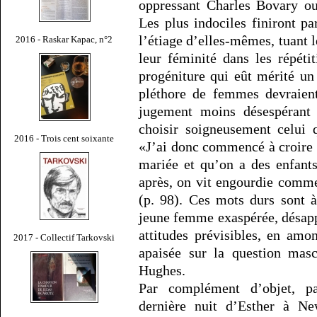
oppressant Charles Bovary ou
Les plus indociles finiront par
l’étiage d’elles-mêmes, tuant l
2016 - Raskar Kapac, n°2
leur féminité dans les répét
progéniture qui eût mérité un
pléthore de femmes devraient
jugement moins désespérant q
choisir soigneusement celui 
2016 - Trois cent soixante
«J’ai donc commencé à croire q
mariée et qu’on a des enfant
après, on vit engourdie comme
(p. 98). Ces mots durs sont 
jeune femme exaspérée, désapp
attitudes prévisibles, en amo
2017 - Collectif Tarkovski
apaisée sur la question masc
Hughes.
Par complément d’objet, pa
dernière nuit d’Esther à N