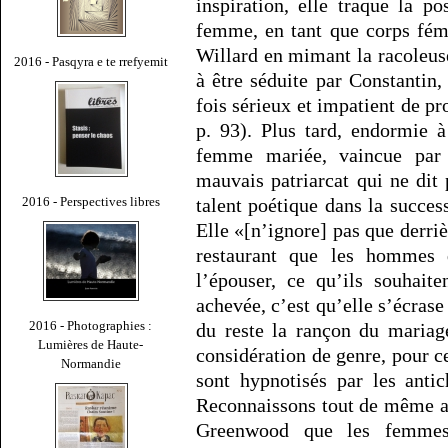
inspiration, elle traque la po
femme, en tant que corps fém
Willard en mimant la racoleus
2016 - Pasqyra e te rrefyemit
à être séduite par Constantin,
fois sérieux et impatient de pr
p. 93). Plus tard, endormie à
femme mariée, vaincue par l
mauvais patriarcat qui ne dit
2016 - Perspectives libres
talent poétique dans la succes
Elle «[n’ignore] pas que derrièr
restaurant que les hommes
l’épouser, ce qu’ils souhait
achevée, c’est qu’elle s’écrase
2016 - Photographies :
du reste la rançon du mariag
Lumières de Haute-
considération de genre, pour ce
Normandie
sont hypnotisés par les anti
Reconnaissons tout de même av
Greenwood que les femmes