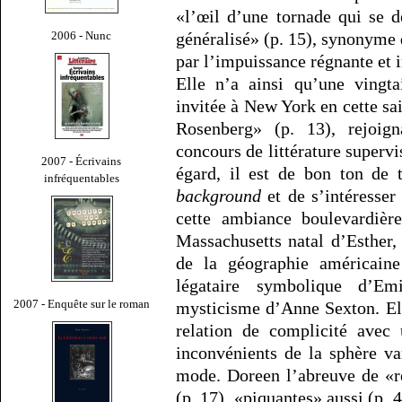
«l’œil d’une tornade qui se 
2006 - Nunc
généralisé» (p. 15), synonyme 
par l’impuissance régnante et i
Elle n’a ainsi qu’une vingta
invitée à New York en cette sai
Rosenberg» (p. 13), rejoign
concours de littérature superv
2007 - Écrivains
égard, il est de bon ton de 
infréquentables
background
et de s’intéresser
cette ambiance boulevardièr
Massachusetts natal d’Esther,
de la géographie américaine 
légataire symbolique d’E
2007 - Enquête sur le roman
mysticisme d’Anne Sexton. El
relation de complicité avec 
inconvénients de la sphère va
mode. Doreen l’abreuve de «re
(p. 17), «piquantes» aussi (p. 4