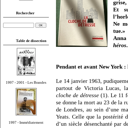
grise,
Et s
Rechercher
l’hor
Ne me
tue.»
Anna
Table de dissection
héros
.
Pendant et avant New York : 
Le 14 janvier 1963, pudiquem
1997 - 2001 - Les Brandes
partout de Victoria Lucas, l
cloche de détresse
(1). Le 11 f
se donne la mort au 23 de la ru
de Londres, au sein d’une ma
Yeats. Celle que la postérité
1997 - Immédiatement
d’un siècle désenchanté par d