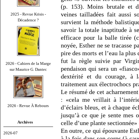
(p. 153). Moins brutale et d
veines tailladées fait aussi 
2025 - Revue Krisis -
Décadence ?
survient la méthode balistique
savoir la totale inaptitude à s
efficace pour la balle tirée 
noyée, Esther ne se tracasse p
pire des morts et l’eau la plus 
fut la règle suivie par Virg
2026 - Cahiers de la Marge
pendaison qui sera un «fiasco»
sur Maurice G. Dantec
dextérité et du courage, à l
traitement aux électrochocs p
Le résumé de cet acharnement 
: «cela me vrillait à l’inté
2026 - Revue À Rebours
d’éclairs bleus, et à chaque é
jusqu’à ce que je sente mes 
celle d’une plante sectionnée» 
Archives
En outre, ce qui épouvante Esth
2026-07
à la fois dans son corps (à ca