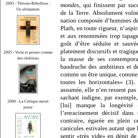
2005 - Théorie-Rébellion -
mondes
, qui finissent par su
Un ultimatum
de la Terre. Absolument vuln
nation composée d’hommes dépo
Plath, en toute rigueur, n’aspi
et aux renommées trop tapage
goût d’être séduite et sauvé
platement discursifs et tragiq
2005 - Vivre et penser comme
la masse de ses contemporai
des chrétiens
baudruche des ambitieux et des
comme un être unique, comme 
toutes les horizontales» (3).
assumée, elle n’en ressent pas 
sachant indigne, par exemple,
2006 - La Critique meurt
[lui] manque la longévité 
jeune
l’enracinement décisif dans 
contraire, égarée en plein 
canicules estivales autant que l
sentir «très vide» en dépit 