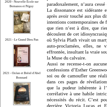
2020 - Nouvelle École sur
paradoxalement, n’aura cessé 
Bernanos et Péguy
La dissonance est sidérante e
après avoir touché aux plus dif
intentions contemporaines de f
que rien n’est à dire, que rie
découlent de cet idiosyncrasiqu
où Sylvia Plath vivait un mart
2021 - Le Grand Dieu Pan
auto-proclamées, elles, ne v
effrontée, insultant la vraie so
la Muse du calvaire.
Aussi ne recense-t-on aucune
confessions d’Esther Greenwoo
2021 - Océan et Brésil d'Abel
soi ou de camoufler une réali
Bonnard
dans ces pages de révélation
que la pudeur inhérente à l
corrélative à une habile intr
nécessités du récit. C’est p
derrière Victoria Lucas et 