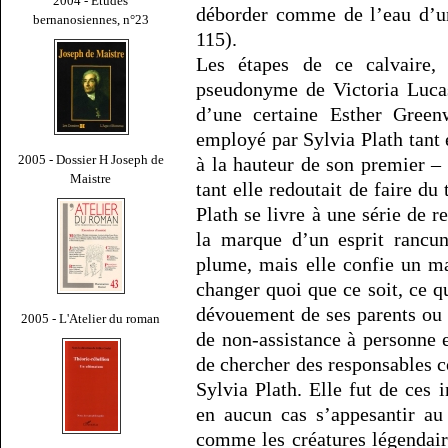
2004 - Études
déborder comme de l’eau d’un
bernanosiennes, n°23
115).
Les étapes de ce calvaire, 
pseudonyme de Victoria Lucas,
d’une certaine Esther Gree
employé par Sylvia Plath tant e
2005 - Dossier H Joseph de
à la hauteur de son premier – 
Maistre
tant elle redoutait de faire du
Plath se livre à une série de r
la marque d’un esprit rancun
plume, mais elle confie un ma
changer quoi que ce soit, ce qu
dévouement de ses parents ou a
2005 - L'Atelier du roman
de non-assistance à personne e
de chercher des responsables c
Sylvia Plath. Elle fut de ces 
en aucun cas s’appesantir au
comme les créatures légendair