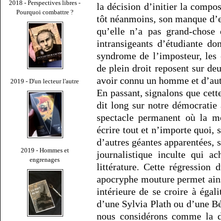
2018 - Perspectives libres -
la décision d’initier la compo
Pourquoi combattre ?
tôt néanmoins, son manque d’ex
qu’elle n’a pas grand-chose 
intransigeants d’étudiante do
syndrome de l’imposteur, les c
de plein droit reposent sur de
avoir connu un homme et d’aut
2019 - D'un lecteur l'autre
En passant, signalons que cett
dit long sur notre démocratie 
spectacle permanent où la mo
écrire tout et n’importe quoi, 
d’autres géantes apparentées, s
2019 - Hommes et
journalistique inculte qui a
engrenages
littérature. Cette régression
apocryphe mouture permet ains
intérieure de se croire à égali
d’une Sylvia Plath ou d’une B
nous considérons comme la de