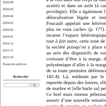
2026-06
acuité) et dans un asile (à c
2026-05
privilégie). Elle a également l
2026-04
délocalisation légale et in
Foucault appelait une
hétérot
2026-03
plus on vous cache» (p. 177). 
2026-02
incarne l’espace hétérotopiqu
2026-01
tout à fait autre
, cette zone de
2025-12
la société puisqu’on y place 
2025-11
au sein des dispositifs de so
2025-10
croissant d’être à la marge, 
polysémique d’aller à la marg
Toutes les archives
de sa toute première déférenc
182-4). Là, médusée par le
Rechercher
reportée depuis des lustres, ell
de marbre et [elle hurle sa] pei
Ce bref mais intense pèlerin
assorti d’une nouvelle tentati