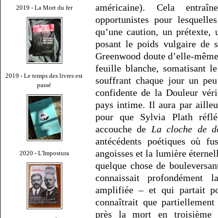
américaine). Cela entraî
2019 - La Mort du fer
opportunistes pour lesquelle
qu’une caution, un prétexte,
posant le poids vulgaire de 
Greenwood doute d’elle-même,
feuille blanche, somatisant l
2019 - Le temps des livres est
souffrant chaque jour un peu
passé
confidente de la Douleur véri
pays intime. Il aura par aille
pour que Sylvia Plath réflé
accouche de
La cloche de dé
antécédents poétiques où fus
angoisses et la lumière éternel
2020 - L'Impostura
quelque chose de bouleversan
connaissait profondément l
amplifiée – et qui partait p
connaîtrait que partiellement
près la mort en troisième 