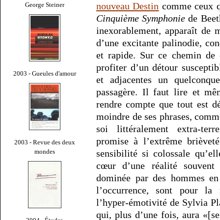
nouveau Destin
comme ceux qu
George Steiner
Cinquième Symphonie
de Beeth
inexorablement, apparaît de m
d’une excitante palinodie, con
et rapide. Sur ce chemin de 
profiter d’un détour susceptib
2003 - Gueules d'amour
et adjacentes un quelconqu
passagère. Il faut lire et m
rendre compte que tout est dé
moindre de ses phrases, comme 
soi littéralement extra-terr
promise à l’extrême brièvet
2003 - Revue des deux
mondes
sensibilité si colossale qu’
cœur d’une réalité souvent i
dominée par des hommes en 
l’occurrence, sont pour la
l’hyper-émotivité de Sylvia Pla
qui, plus d’une fois, aura «[se