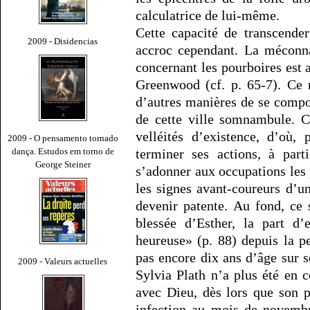
calculatrice de lui-même.
Cette capacité de transcender
2009 - Disidencias
accroc cependant. La méconn
concernant les pourboires est 
Greenwood (cf. p. 65-7). Ce 
d’autres manières de se compor
de cette ville somnambule. C
velléités d’existence, d’où,
2009 - O pensamento tornado
dança. Estudos em torno de
terminer ses actions, à part
George Steiner
s’adonner aux occupations les p
les signes avant-coureurs d’u
devenir patente. Au fond, ce 
blessée d’Esther, la part d
heureuse» (p. 88) depuis la pe
pas encore dix ans d’âge sur s
2009 - Valeurs actuelles
Sylvia Plath n’a plus été en c
avec Dieu, dès lors que son 
infection au mois de novembr