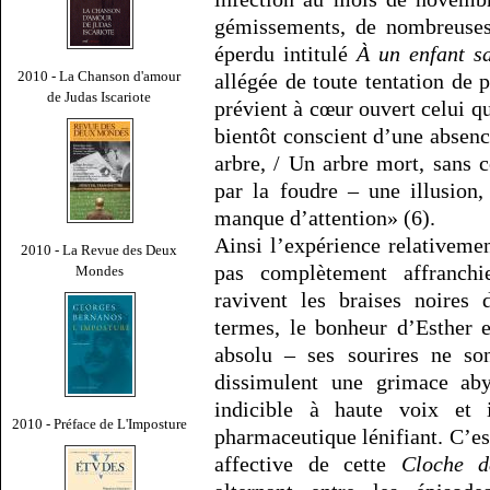
gémissements, de nombreuses 
éperdu intitulé
À un enfant s
2010 - La Chanson d'amour
allégée de toute tentation de p
de Judas Iscariote
prévient à cœur ouvert celui qu
bientôt conscient d’une absen
arbre, / Un arbre mort, sans 
par la foudre – une illusion
manque d’attention» (6).
Ainsi l’expérience relativeme
2010 - La Revue des Deux
pas complètement affranchie
Mondes
ravivent les braises noires 
termes, le bonheur d’Esther e
absolu – ses sourires ne so
dissimulent une grimace ab
indicible à haute voix et 
2010 - Préface de L'Imposture
pharmaceutique lénifiant. C’est
affective de cette
Cloche d