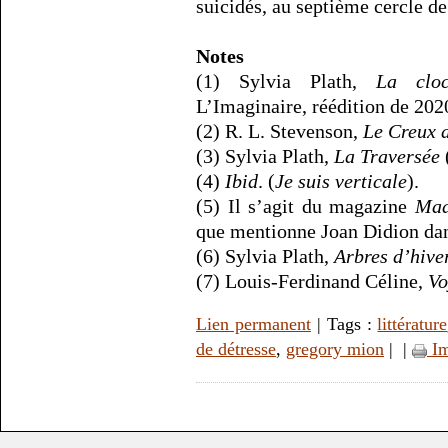
suicidés, au septième cercle de
Notes
(1) Sylvia Plath,
La cloc
L’Imaginaire, réédition de 202
(2) R. L. Stevenson,
Le Creux 
(3) Sylvia Plath,
La Traversée
(4)
Ibid
. (
Je suis verticale
).
(5) Il s’agit du magazine
Mad
que mentionne Joan Didion da
(6) Sylvia Plath,
Arbres d’hive
(7) Louis-Ferdinand Céline,
Vo
Lien permanent
| Tags :
littérature
de détresse
,
gregory mion
|
|
Im