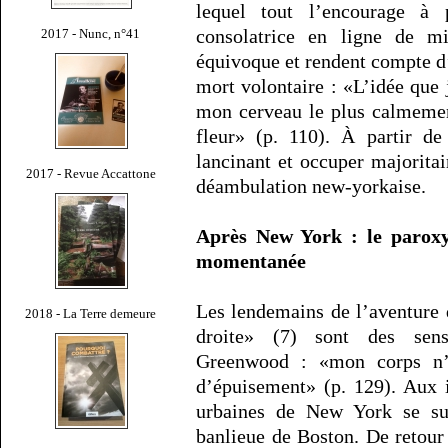
lequel tout l’encourage à 
consolatrice en ligne de mi
2017 - Nunc, n°41
équivoque et rendent compte d
mort volontaire : «L’idée que
mon cerveau le plus calmeme
fleur» (p. 110). À partir de
lancinant et occuper majoritai
2017 - Revue Accattone
déambulation new-yorkaise.
Après New York : le paroxy
momentanée
Les lendemains de l’aventure 
2018 - La Terre demeure
droite» (7) sont des sens
Greenwood : «mon corps n’é
d’épuisement» (p. 129). Aux 
urbaines de New York se sub
banlieue de Boston. De retour