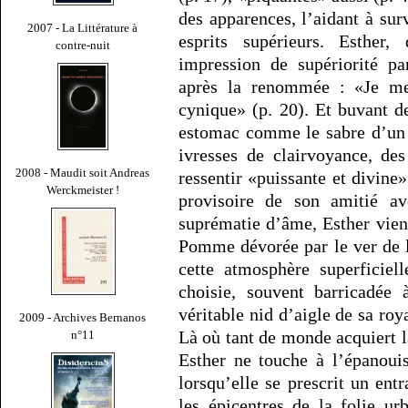
des apparences, l’aidant à sur
2007 - La Littérature à
esprits supérieurs. Esther,
contre-nuit
impression de supériorité pa
après la renommée : «Je me s
cynique» (p. 20). Et buvant d
estomac comme le sabre d’un a
ivresses de clairvoyance, de
2008 - Maudit soit Andreas
ressentir «puissante et divine»
Werckmeister !
provisoire de son amitié a
suprématie d’âme, Esther vien
Pomme dévorée par le ver de l
cette atmosphère superficiel
choisie, souvent barricadée 
véritable nid d’aigle de sa ro
2009 - Archives Bernanos
Là où tant de monde acquiert l
n°11
Esther ne touche à l’épanoui
lorsqu’elle se prescrit un entr
les épicentres de la folie u