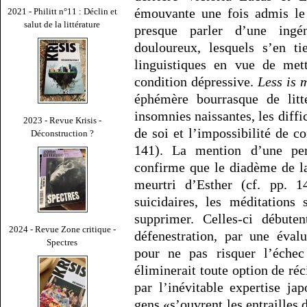
émouvante une fois admis le 
2021 - Philitt n°11 : Déclin et
salut de la littérature
presque parler d’une ingé
douloureux, lesquels s’en 
linguistiques en vue de me
condition dépressive.
Less is 
éphémère bourrasque de litté
insomnies naissantes, les diffic
2023 - Revue Krisis -
de soi et l’impossibilité de c
Déconstruction ?
141). La mention d’une pert
confirme que le diadème de la
meurtri d’Esther (cf. pp. 1
suicidaires, les méditations
supprimer. Celles-ci débute
2024 - Revue Zone critique -
défenestration, par une éval
Spectres
pour ne pas risquer l’échec
éliminerait toute option de réc
par l’inévitable expertise ja
gens «s’ouvrent les entrailles 