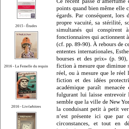
Ce récent passé d’amertume c
points quand bien même elle co
égards. Par conséquent, lors 
propre vacuité, sa stérilité, 
2015 - Études
simultanés qui conspirent
fonctionnaires qui actionnent 
(cf. pp. 89-90). À rebours de c
ententes internationales, Est
bourses et des prix» (p. 90),
fiction à mesure que diminue
2016 - La Femelle du requin
réel, ou à mesure que le réel 
fiction et des idées protect
académique paraît menacée d’
fulgurant lui laisse entrevoir
semble que la ville de New Yor
2016 - Livr'arbitres
la conduisant petit à petit ver
n’est présente ici que par 
circonstances, et tout en 