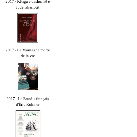
2017 - Kënga e dashurisë e
Judë Iskariotit
2017 - La Montagne morte
de la vie
2017 - Le Paradis français
d'Éric Rohmer