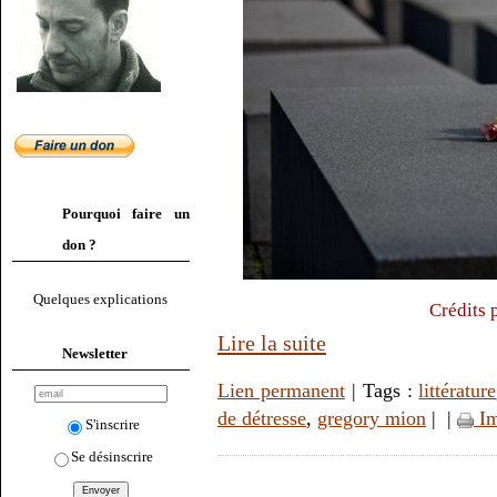
Pourquoi faire un
don ?
Quelques explications
Crédits 
Lire la suite
Newsletter
Lien permanent
| Tags :
littérature
de détresse
,
gregory mion
|
|
Im
S'inscrire
Se désinscrire