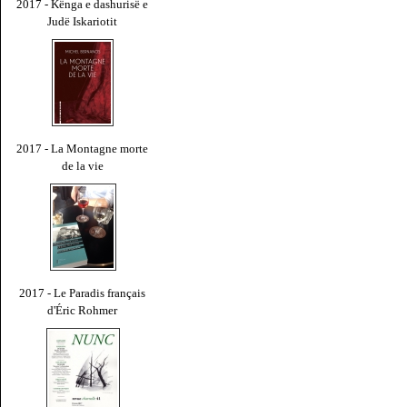
2017 - Kënga e dashurisë e
Judë Iskariotit
2017 - La Montagne morte
de la vie
2017 - Le Paradis français
d'Éric Rohmer