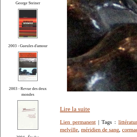
George Steiner
2003 - Gueules d'amour
2003 - Revue des deux
mondes
Lire la suite
Lien permanent
| Tags :
littératu
melville
,
méridien de sang
,
corma