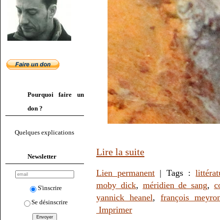
Pourquoi faire un
don ?
Quelques explications
Lire la suite
Newsletter
Lien permanent
| Tags :
littéra
moby dick
,
méridien de sang
,
c
S'inscrire
yannick heanel
,
françois meyron
Se désinscrire
Imprimer