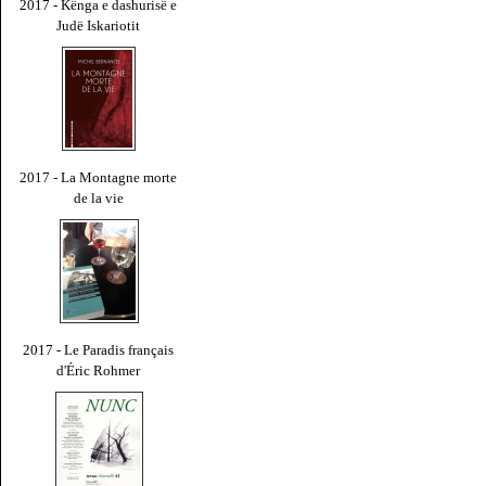
2017 - Kënga e dashurisë e
Judë Iskariotit
2017 - La Montagne morte
de la vie
2017 - Le Paradis français
d'Éric Rohmer