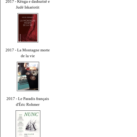
2017 - Kënga e dashurisë e
Judë Iskariotit
2017 - La Montagne morte
de la vie
2017 - Le Paradis français
d'Éric Rohmer