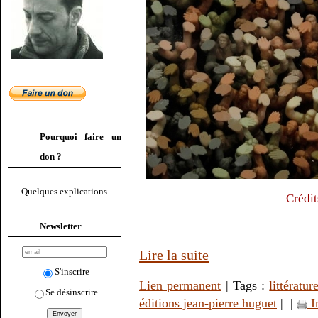
Pourquoi faire un
don ?
Quelques explications
Crédit
Newsletter
Lire la suite
S'inscrire
Lien permanent
| Tags :
littératur
Se désinscrire
éditions jean-pierre huguet
|
|
I