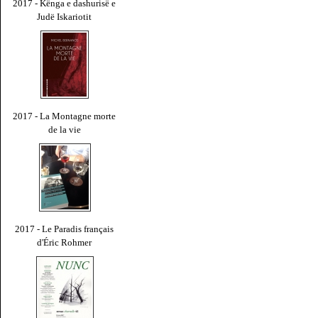
2017 - Kënga e dashurisë e
Judë Iskariotit
2017 - La Montagne morte
de la vie
2017 - Le Paradis français
d'Éric Rohmer