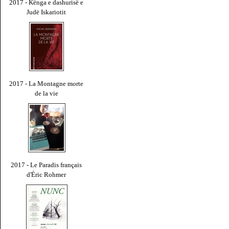
2017 - Kënga e dashurisë e
Judë Iskariotit
2017 - La Montagne morte
de la vie
2017 - Le Paradis français
d'Éric Rohmer