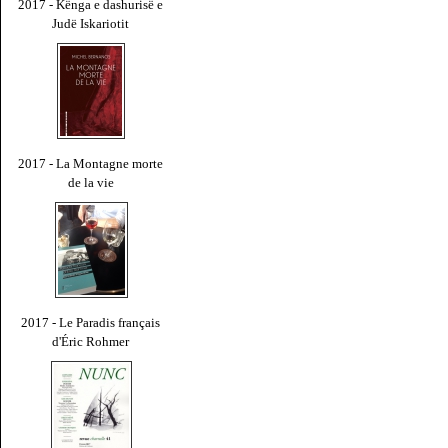
2017 - Kënga e dashurisë e
Judë Iskariotit
2017 - La Montagne morte
de la vie
2017 - Le Paradis français
d'Éric Rohmer