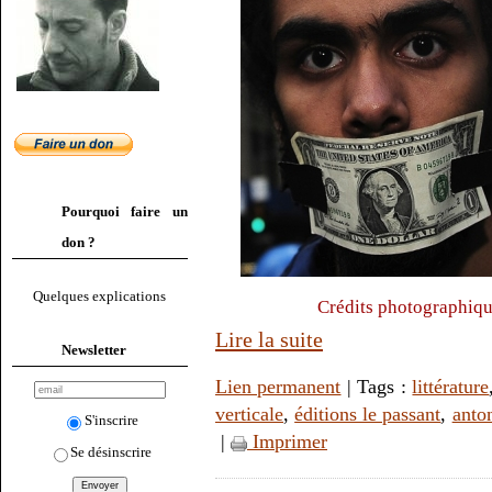
Pourquoi faire un
don ?
Quelques explications
Crédits photographiq
Lire la suite
Newsletter
Lien permanent
| Tags :
littérature
verticale
,
éditions le passant
,
anton
S'inscrire
|
Imprimer
Se désinscrire