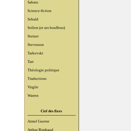
Sabato
Science-fiction
Sebald
Sollers (et ses bouffons)
Steiner
Stevenson
Tarkovski
Tarr
Théologie politique
Traductions
Virgile
Warren
Ciel des fixes
Armel Guerne
Arthur Rimbaud