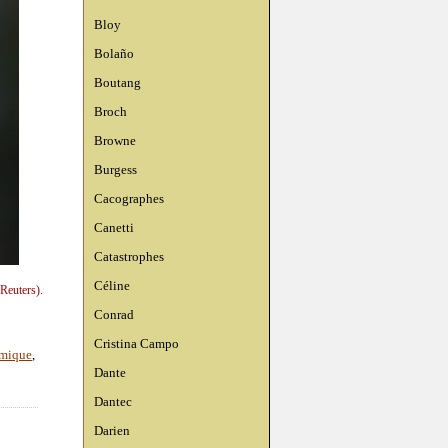
Bloy
Bolaño
Boutang
Broch
Browne
Burgess
Cacographes
Canetti
Catastrophes
Céline
(Reuters).
Conrad
Cristina Campo
mique
,
Dante
Dantec
Darien