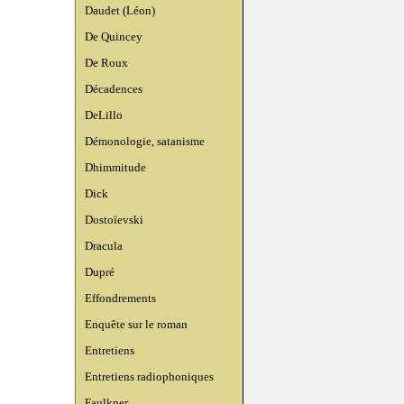
Daudet (Léon)
De Quincey
De Roux
Décadences
DeLillo
Démonologie, satanisme
Dhimmitude
Dick
Dostoïevski
Dracula
Dupré
Effondrements
Enquête sur le roman
Entretiens
Entretiens radiophoniques
Faulkner