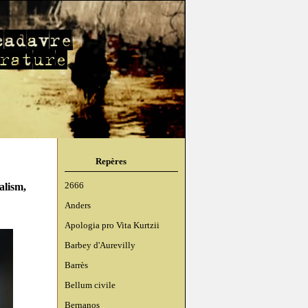
Repères
alism,
2666
Anders
Apologia pro Vita Kurtzii
Barbey d'Aurevilly
Barrès
Bellum civile
Bernanos