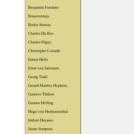
Benjamin Fondane
Bonaventura
Botho Strauss
Charles Du Bos
Charles Péguy
Christophe Colomb
Ernest Hello
Ernst von Salomon
Georg Trakl
Gerard Manley Hopkins
Gustave Thibon
Gustaw Herling
Hugo von Hofmannsthal
Isidore Ducasse
Jaime Semprun