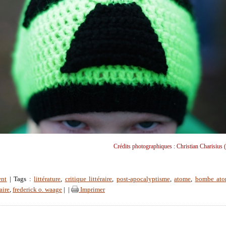
Crédits photographiques : Christian Charisius 
ent
| Tags :
littérature
,
critique littéraire
,
post-apocalyptisme
,
atome
,
bombe ato
aire
,
frederick o. waage
|
|
Imprimer