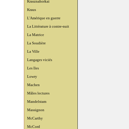
Krasznahorkai
Kraus
L'Amérique en guerre
La Littérature à contre-nuit
La Matrice
La Soudière
La Ville
Langages viciés
Les îles
Lowry
Machen
Mâles lectures
Mandelstam
Massignon
McCarthy
McCord