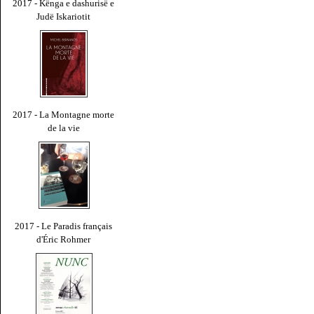
2017 - Kënga e dashurisë e
Judë Iskariotit
2017 - La Montagne morte
de la vie
2017 - Le Paradis français
d'Éric Rohmer