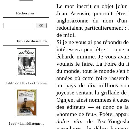
Le mot inscrit en objet [d'un
Juan Asensio, pourrait être 
Rechercher
anglosaxonne du nom d'un
redoutaient particulièrement :
de midi.
Table de dissection
Si je ne vous ai pas répondu d
intéressera peut-être — que n
écharde minime. Je vous avai
voulais le faire. La Foire d
du monde, tout le monde s'en 
années où cette foire rassemb
1997 - 2001 - Les Brandes
un pays de dix millions so
joyeuse sentant la grillade de
Ognjen, ainsi nommées à cause 
des éditeurs — et donc de la
«homme de feu». Poète, apparat
dolce vita
de l'ex-Yougosla
1997 - Immédiatement
vasculaires, le délire haine