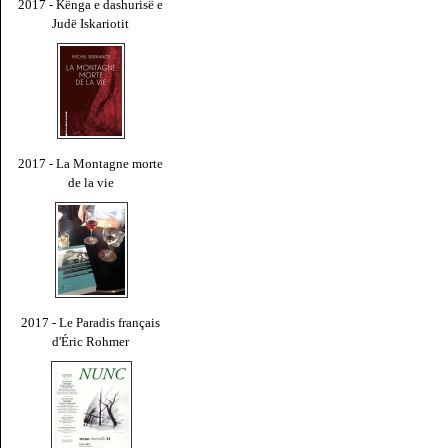
2017 - Kënga e dashurisë e
Judë Iskariotit
2017 - La Montagne morte
de la vie
2017 - Le Paradis français
d'Éric Rohmer