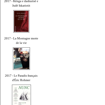
2017 - Kënga e dashurisë e
Judë Iskariotit
2017 - La Montagne morte
de la vie
2017 - Le Paradis français
d'Éric Rohmer