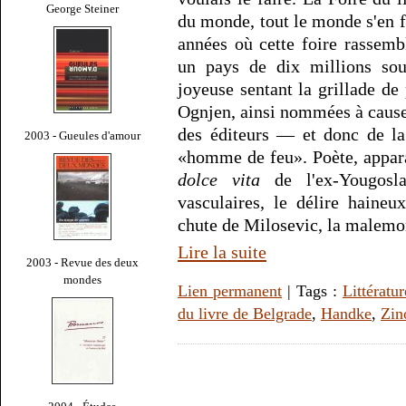
George Steiner
du monde, tout le monde s'en 
années où cette foire rassemb
un pays de dix millions so
joyeuse sentant la grillade de
Ognjen, ainsi nommées à cause 
des éditeurs — et donc de la
2003 - Gueules d'amour
«homme de feu». Poète, apparat
dolce vita
de l'ex-Yougosla
vasculaires, le délire haine
chute de Milosevic, la malemo
Lire la suite
2003 - Revue des deux
mondes
Lien permanent
| Tags :
Littératur
du livre de Belgrade
,
Handke
,
Zin