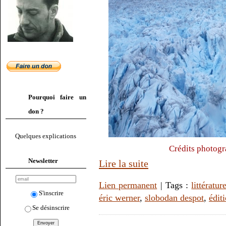
Pourquoi faire un
don ?
Quelques explications
Crédits photogr
Newsletter
Lire la suite
Lien permanent
| Tags :
littératur
S'inscrire
éric werner
,
slobodan despot
,
édit
Se désinscrire