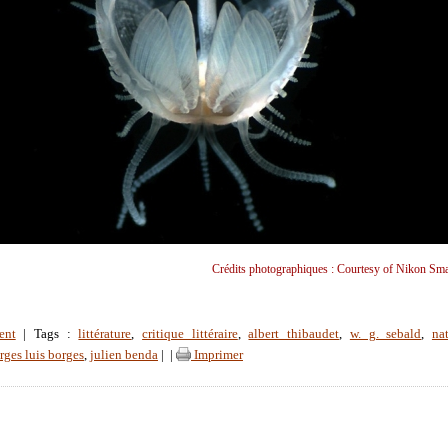
Crédits photographiques : Courtesy of Nikon Sma
ent
| Tags :
littérature
,
critique littéraire
,
albert thibaudet
,
w. g. sebald
,
na
rges luis borges
,
julien benda
|
|
Imprimer