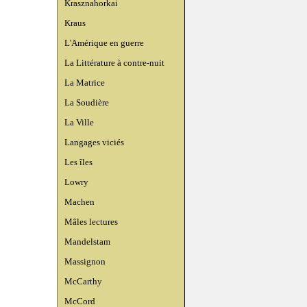
Krasznahorkai
Kraus
L'Amérique en guerre
La Littérature à contre-nuit
La Matrice
La Soudière
La Ville
Langages viciés
Les îles
Lowry
Machen
Mâles lectures
Mandelstam
Massignon
McCarthy
McCord