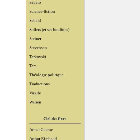
Sabato
Science-fiction
Sebald
Sollers (et ses bouffons)
Steiner
Stevenson
Tarkovski
Tarr
Théologie politique
Traductions
Virgile
Warren
Ciel des fixes
Armel Guerne
Arthur Rimbaud