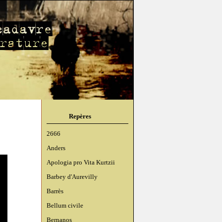
Repères
2666
Anders
Apologia pro Vita Kurtzii
Barbey d'Aurevilly
Barrès
Bellum civile
Bernanos