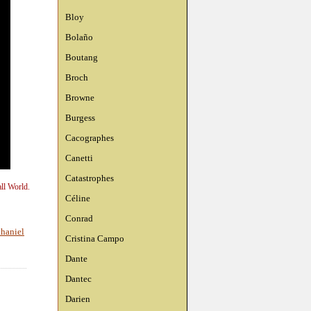
Bloy
Bolaño
Boutang
Broch
Browne
Burgess
Cacographes
Canetti
Catastrophes
ll World.
Céline
Conrad
thaniel
Cristina Campo
Dante
Dantec
Darien