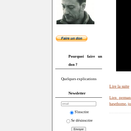
Pourquoi faire un
don ?
Quelques explications
Lire la suite
Newsletter
Lien perman
hawthorne
,
jo
S'inscrire
Se désinscrire