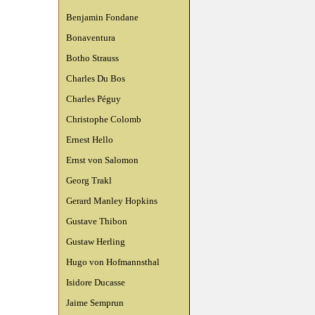
Benjamin Fondane
Bonaventura
Botho Strauss
Charles Du Bos
Charles Péguy
Christophe Colomb
Ernest Hello
Ernst von Salomon
Georg Trakl
Gerard Manley Hopkins
Gustave Thibon
Gustaw Herling
Hugo von Hofmannsthal
Isidore Ducasse
Jaime Semprun