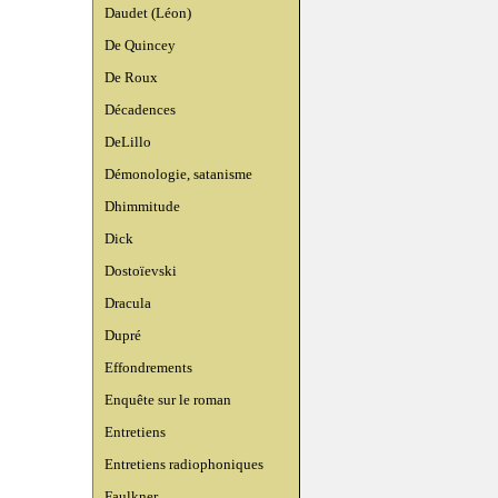
Daudet (Léon)
De Quincey
De Roux
Décadences
DeLillo
Démonologie, satanisme
Dhimmitude
Dick
Dostoïevski
Dracula
Dupré
Effondrements
Enquête sur le roman
Entretiens
Entretiens radiophoniques
Faulkner