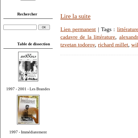
Rechercher
Lire la suite
Lien permanent
| Tags :
littératur
cadavre de la littérature
,
alexand
Table de dissection
tzvetan todorov
,
richard millet
,
wi
1997 - 2001 - Les Brandes
1997 - Immédiatement