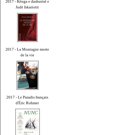
2017 - Kënga e dashurisë e
Judë Iskariotit
2017 - La Montagne morte
de la vie
2017 - Le Paradis français
d'Éric Rohmer