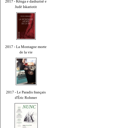
2017 - Kënga e dashurisë e
Judë Iskariotit
2017 - La Montagne morte
de la vie
2017 - Le Paradis français
d'Éric Rohmer