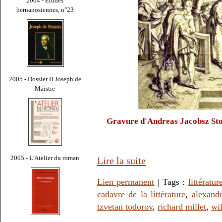
2004 - Études
bernanosiennes, n°23
2005 - Dossier H Joseph de
Maistre
Gravure d'Andreas Jacobsz St
2005 - L'Atelier du roman
Lire la suite
Lien permanent
| Tags :
littératur
cadavre de la littérature
,
alexand
tzvetan todorov
,
richard millet
,
wi