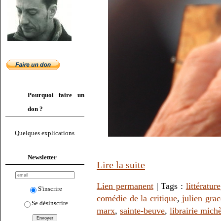
Pourquoi faire un
don ?
Quelques explications
Newsletter
Lire la suite
Lien permanent
| Tags :
littérature
S'inscrire
comédie de la critique
,
julien gra
Se désinscrire
marx
,
sainte-beuve
,
librairie mich