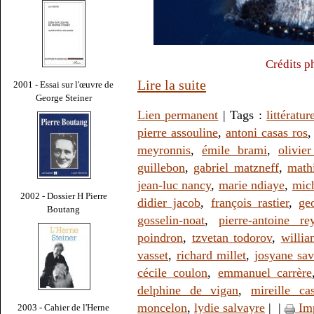
Crédits p
Lire la suite
2001 - Essai sur l'œuvre de
George Steiner
Lien permanent
| Tags :
littératur
pierre assouline
,
antoni casas ros
meyronnis
,
émile brami
,
olivie
guillebon
,
gabriel matzneff
,
math
jean-luc nancy
,
marie ndiaye
,
mic
2002 - Dossier H Pierre
didier jacob
,
françois rastier
,
ge
Boutang
gosselin-noat
,
pierre-antoine re
poindron
,
tzvetan todorov
,
willi
vasset
,
richard millet
,
josyane sa
cécile coulon
,
emmanuel carrère
delphine de vigan
,
mireille ca
moncelon
,
lydie salvayre
|
|
Im
2003 - Cahier de l'Herne