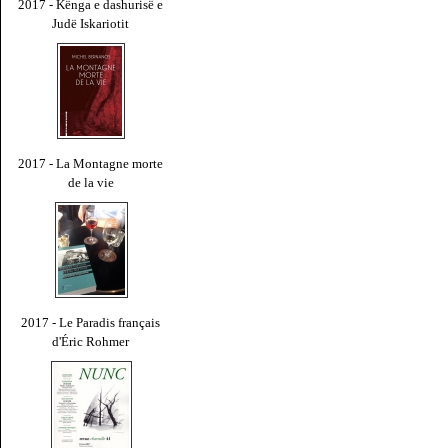
2017 - Kënga e dashurisë e
Judë Iskariotit
2017 - La Montagne morte
de la vie
2017 - Le Paradis français
d'Éric Rohmer