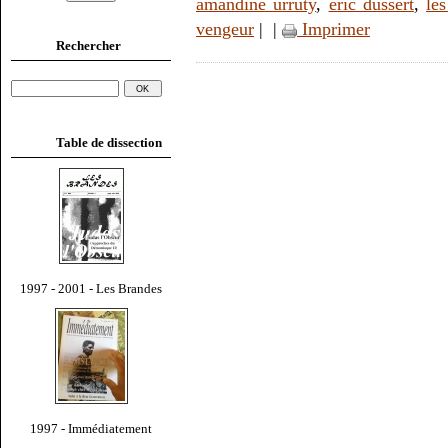
amandine urruty
,
éric dussert
,
le
vengeur
|
|
Imprimer
Rechercher
Table de dissection
1997 - 2001 - Les Brandes
1997 - Immédiatement