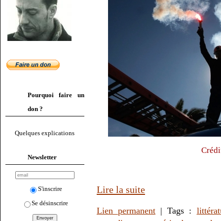
Pourquoi faire un
don ?
Quelques explications
Crédi
Newsletter
Lire la suite
S'inscrire
Se désinscrire
Lien permanent
| Tags :
littéra