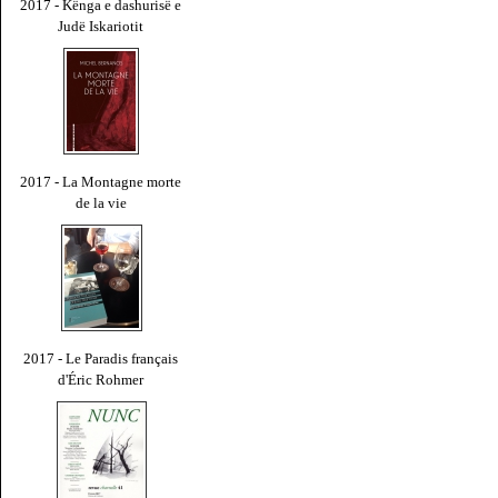
2017 - Kënga e dashurisë e
Judë Iskariotit
2017 - La Montagne morte
de la vie
2017 - Le Paradis français
d'Éric Rohmer