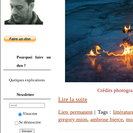
Pourquoi faire un
don ?
Quelques explications
Crédits photogra
Newsletter
Lire la suite
Lien permanent
| Tags :
littératur
S'inscrire
gregory mion
,
ambrose bierce
,
mor
Se désinscrire