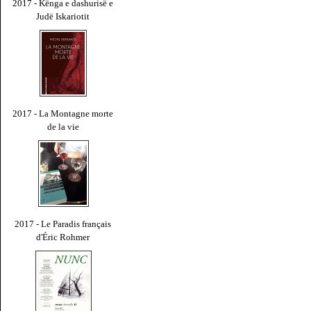
2017 - Kënga e dashurisë e
Judë Iskariotit
2017 - La Montagne morte
de la vie
2017 - Le Paradis français
d'Éric Rohmer