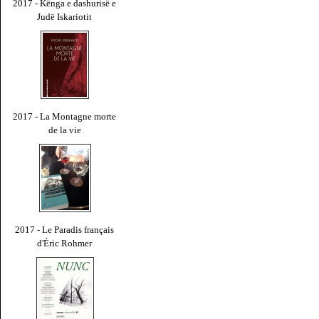
2017 - Kënga e dashurisë e
Judë Iskariotit
2017 - La Montagne morte
de la vie
2017 - Le Paradis français
d'Éric Rohmer