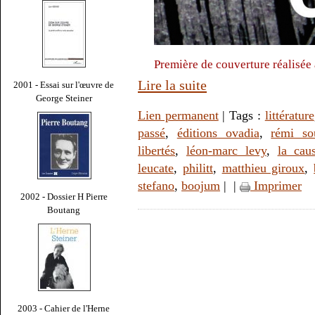
Première de couverture réalisée 
Lire la suite
2001 - Essai sur l'œuvre de
George Steiner
Lien permanent
| Tags :
littérature
passé
,
éditions ovadia
,
rémi so
libertés
,
léon-marc levy
,
la caus
leucate
,
philitt
,
matthieu giroux
,
stefano
,
boojum
|
|
Imprimer
2002 - Dossier H Pierre
Boutang
2003 - Cahier de l'Herne