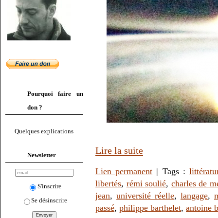
Pourquoi faire un
don ?
Quelques explications
Lire la suite
Newsletter
Lien permanent
| Tags :
littératu
libertés
,
rémi soulié
,
charles de m
S'inscrire
jean
,
université réelle
,
langage
,
m
Se désinscrire
passé
,
philippe barthelet
,
antoine 