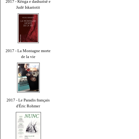
2017 - Kënga e dashurisë e
Judë Iskariotit
2017 - La Montagne morte
de la vie
2017 - Le Paradis français
d'Éric Rohmer