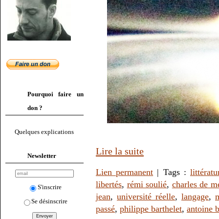
Pourquoi faire un
don ?
Quelques explications
Lire la suite
Newsletter
Lien permanent
| Tags :
littératu
libertés
,
rémi soulié
,
charles de m
S'inscrire
jean
,
université réelle
,
langage
,
m
Se désinscrire
passé
,
philippe barthelet
,
antoine 