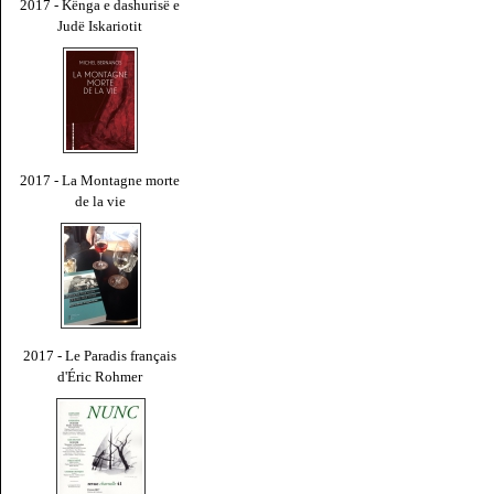
2017 - Kënga e dashurisë e
Judë Iskariotit
2017 - La Montagne morte
de la vie
2017 - Le Paradis français
d'Éric Rohmer