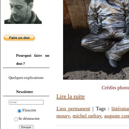
Pourquoi faire un
don ?
Quelques explications
Crédits photo
Newsletter
Lire la suite
Lien permanent
| Tags :
littératu
S'inscrire
moury
,
michel onfray
,
auguste co
Se désinscrire